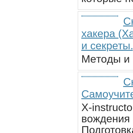
С
хакера (Х
и ceкpеты.
Meтoды и 
С
Самоучите
X-instruc
вождения 
Подготовк