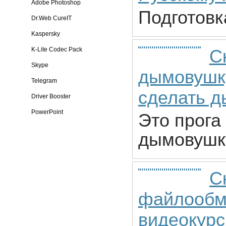
Adobe Photoshop
Подготовка
Dr.Web CureIT
Kaspersky
K-Lite Codec Pack
С
Skype
дымовушку
Telegram
сделать 
Driver Booster
PowerPoint
Это прога
дымовушк
С
файлообм
видеокурс