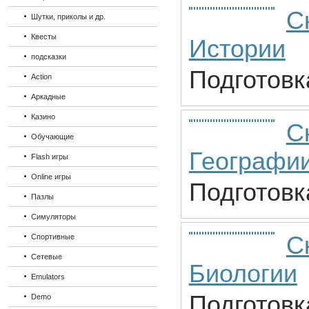
С
Шутки, приколы и др.
Квесты
Истории
подсказки
Подготовк
Action
Аркадные
Казино
С
Обучающие
Географи
Flash игры
Online игры
Подготовк
Пазлы
Симуляторы
С
Спортивные
Сетевые
Биологии
Emulators
Подготовк
Demo