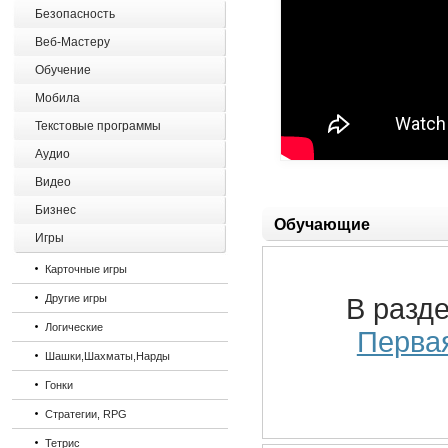
Безопасность
Веб-Мастеру
Обучение
Мобила
Текстовые программы
Аудио
Видео
Бизнес
Обучающие
Игры
Карточные игры
Другие игры
В разд
Логические
Перва
Шашки,Шахматы,Нарды
Гонки
Стратегии, RPG
Тетрис