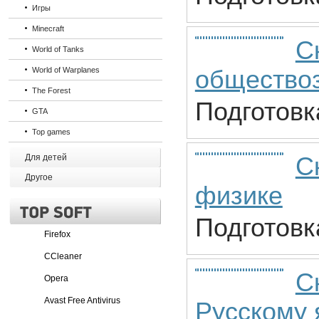
Игры
Minecraft
С
World of Tanks
World of Warplanes
общество
The Forest
Подготовк
GTA
Top games
Для детей
С
Другое
физике
Подготовк
Firefox
CCleaner
С
Opera
Avast Free Antivirus
Русскому 