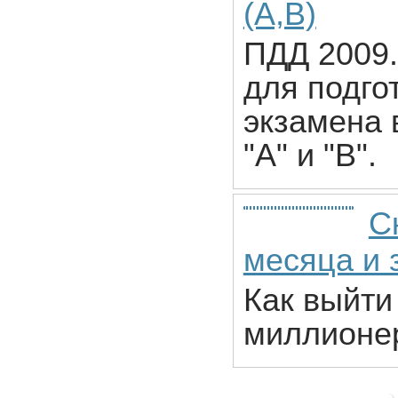
(А,В)
ПДД 2009.
для подго
экзамена 
"А" и "В".
С
месяца и 
Как выйти
миллионе