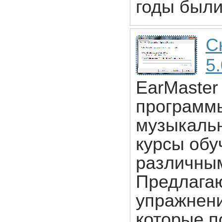
годы были
С
5
EarMaster 
программы
музыкальн
курсы обу
различны
Предлага
упражнени
которые п