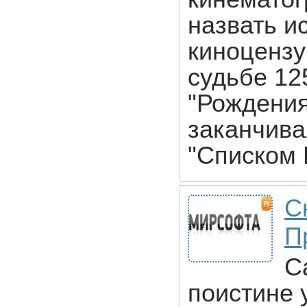
назвать и
киноцензу
судьбе 12
"Рождения
заканчива
"Списком 
С
П
С
поистине