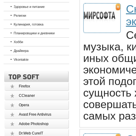
С
Здоровье и питание
Религии
э
Кулинария, готовка
С
Планировщики и дневники
Хобби
музыка, ки
Драйвера
иных общи
Vkontakte
экономиче
этой подо
Firefox
сущность 
CCleaner
совершат
Opera
самых раз
Avast Free Antivirus
Adobe Photoshop
Dr.Web CureIT