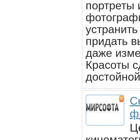
портреты 
фотографи
устранить
придать в
даже изме
Красоты 
достойной
С
ф
Ц
кинематог