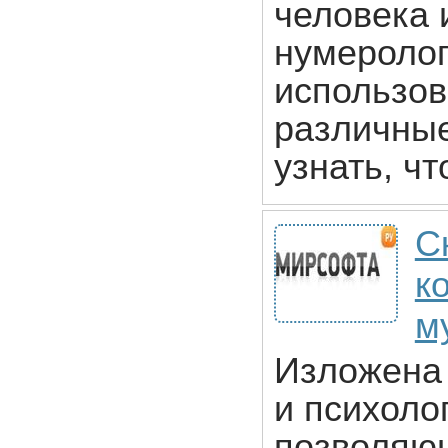
человека 
нумеролог
использов
различные
узнать, чт
С
к
м
Изложена 
и психоло
позволяю