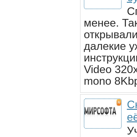
С
менее. Та
открывали
далекие у
инструкцию
Video 320
mono 8Kbp
С
е
У