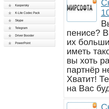
С
Kaspersky
1
K-Lite Codec Pack
Skype
В
Telegram
пенисе? В
Driver Booster
их больш
PowerPoint
иметь так
вы хоть р
партнёр н
Хватит! Т
на Вас бу
Ск