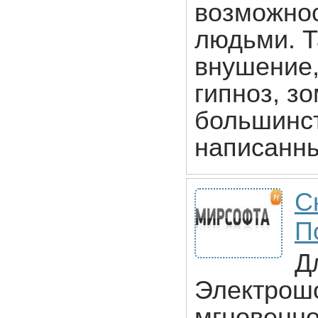
возможнос
людьми. Т
внушение,
гипноз, зо
большинст
написанн
С
П
Д
Электрошо
мгновенно