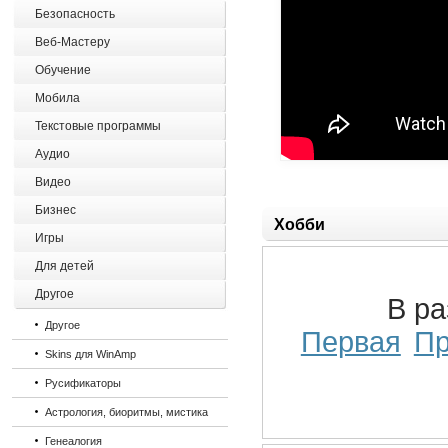
Безопасность
Веб-Мастеру
Обучение
Мобила
Текстовые программы
Аудио
Видео
Бизнес
Хобби
Игры
Для детей
Другое
В р
Другое
Первая
П
Skins для WinAmp
Русификаторы
Астрология, биоритмы, мистика
Генеалогия