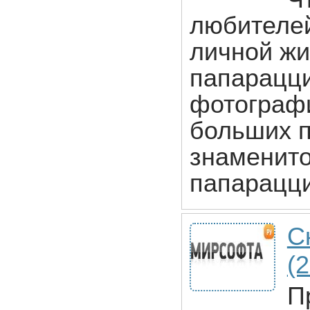
любителей
личной жи
папарацци
фотографи
больших п
знаменито
папарацци
С
(
П