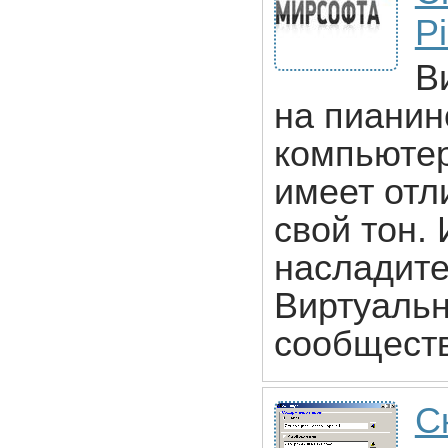
P
В
на пианин
компьютер
имеет отл
свой тон.
насладите
Виртуальн
сообществ
С