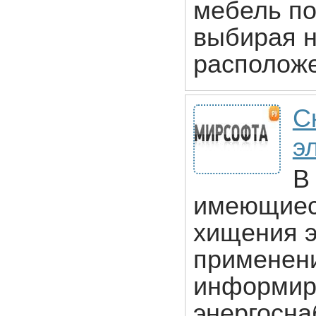
мебель по
выбирая н
расположе
С
э
В
имеющиеся
хищения э
применени
информир
энергосна