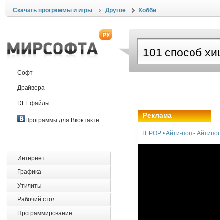
Скачать программы и игры
Другое
Хобби
Софт
Драйвера
DLL файлы
Реклама
Программы для Вконтакте
IT POP • Айти-поп - Айтип
Интернет
Графика
Утилиты
Рабочий стол
Программирование