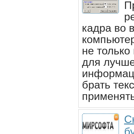
П
р
кадра во 
компьютер
не только
для лучше
информац
брать тек
применят
С
б