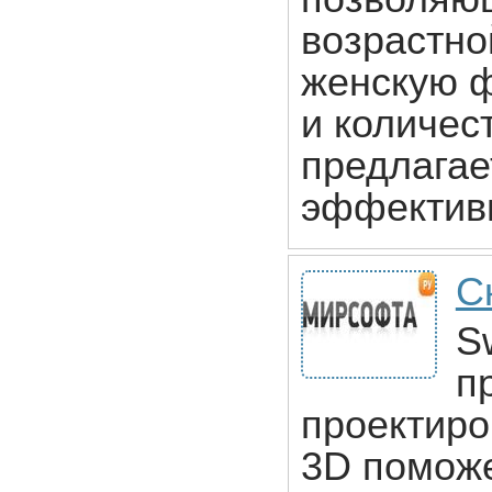
возрастно
женскую ф
и количес
предлагае
эффективн
С
S
п
проектиро
3D поможе