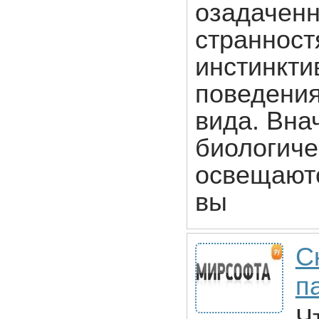
озадаченн
странност
инстинкти
поведения
вида. Вна
биологиче
освещаютс
вы
С
п
Ч