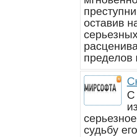
преступни
оставив н
серьезных
расценива
пределов 
С
С
и
серьезное
судьбу ег