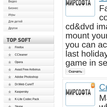
Видео
F
Бизнес
c
Игры
Для детей
cd&dvd ima
Другое
mount your
you can ac
Firefox
last holida
CCleaner
game in se
Opera
Avast Free Antivirus
Adobe Photoshop
С
Dr.Web CureIT
Kaspersky
Ma
K-Lite Codec Pack
Skype