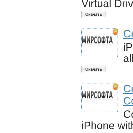
Virtual Dri
С
iP
al
С
C
C
iPhone wit