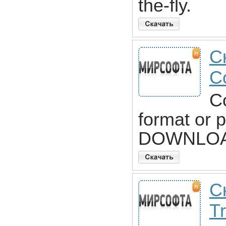
the-fly.
С
C
C
format or 
DOWNLO
С
T