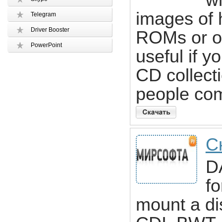
wh
images of 
Telegram
Driver Booster
ROMs or ot
PowerPoint
useful if y
CD collecti
people co
С
DA
fo
mount a d