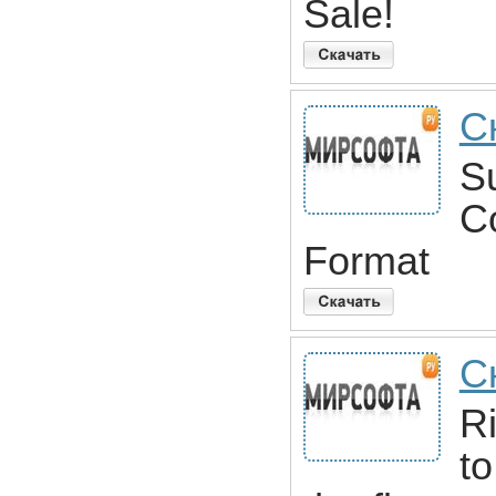
Sale!
С
S
C
Format
С
R
t