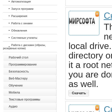
Автоматизация
Запуск программ
С
Расширения
Работа с окнами
Th
Обновления
ne
Системные утилиты
local drive
Работа с дисками (образы,
резервные копии)
directory 
Рабочий стол
it a root n
Программирование
you are do
Безопасность
Веб-Мастеру
as well.
Обучение
Мобила
Текстовые программы
С
Аудио