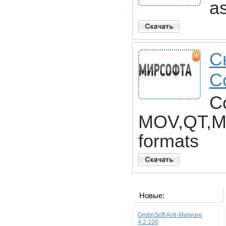
a
С
C
C
MOV,QT,MP4
formats
Новые:
GridinSoft Anti-Malware
4.2.100