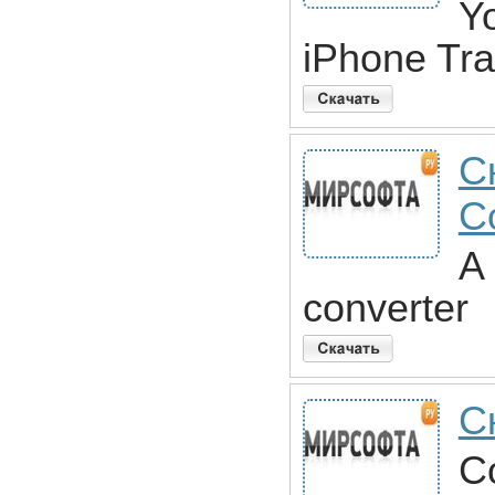
Y
iPhone Tra
С
C
A
converter
С
C