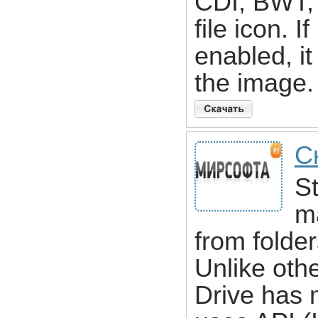
CDI, BWT, 
file icon. 
enabled, it
the image.
Ск
St
ma
from folder
Unlike othe
Drive has 