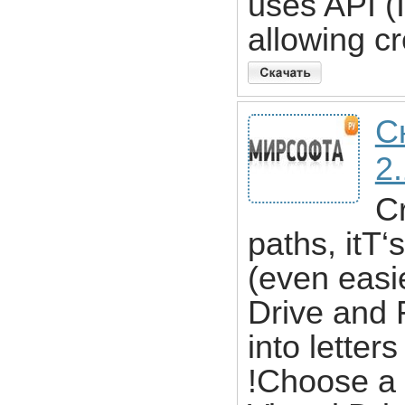
uses API (
allowing cr
Ск
2.
Cr
paths, itТ‘
(even easie
Drive and 
into letter
!Choose a d