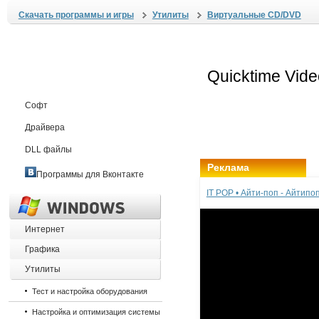
Скачать программы и игры
Утилиты
Виртуальные CD/DVD
Софт
Драйвера
DLL файлы
Реклама
Программы для Вконтакте
IT POP • Айти-поп - Айтип
Интернет
Графика
Утилиты
Тест и настройка оборудования
Настройка и оптимизация системы