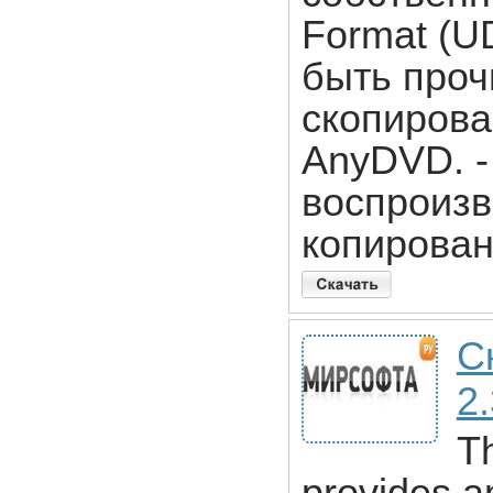
Format (UD
быть проч
скопирова
AnyDVD. 
воспроизв
копирован
С
2
T