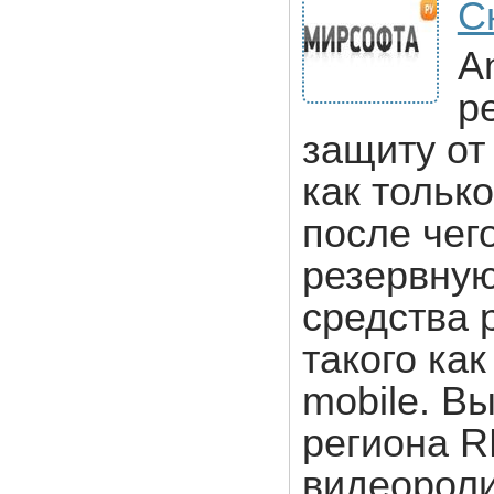
С
A
р
защиту от
как только
после чег
резервну
средства 
такого ка
mobile. В
региона R
видеороли