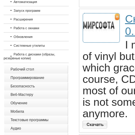
Автоматизация
Запуск программ
С
Расширения
0
Работа с окнами
Обновления
I 
Системные утилиты
of vinyl bu
Работа с дисками (образы,
резервные копии)
which grac
Рабочий стол
course, CD'
Программирование
Безопасность
most of our
Веб-Мастеру
is not som
Обучение
anymore.
Мобила
Текстовые программы
Аудио