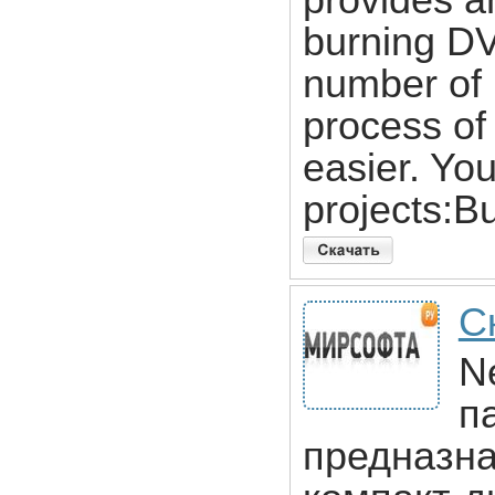
provides an
burning DV
number of 
process of
easier. You
projects:B
С
N
п
предназна