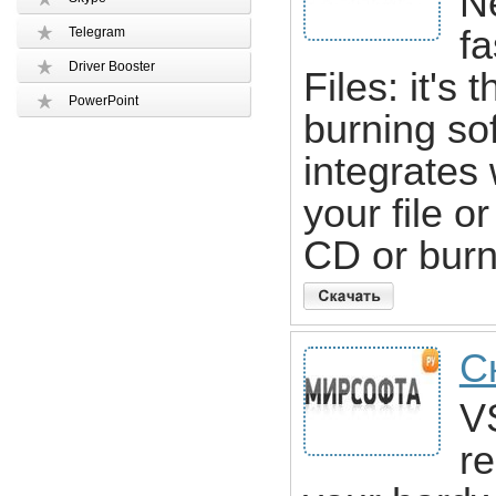
N
f
Telegram
Driver Booster
Files: it's
PowerPoint
burning so
integrates
your file or
CD or burn
С
VS
re