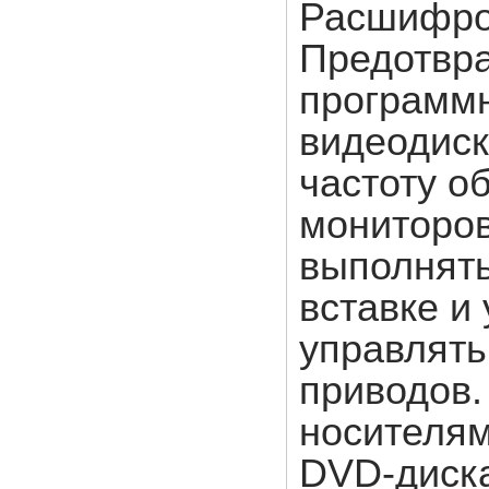
Расшифров
Предотвра
программн
видеодиск
частоту о
мониторов
выполнят
вставке и
управлять
приводов.
носителям
DVD-диска