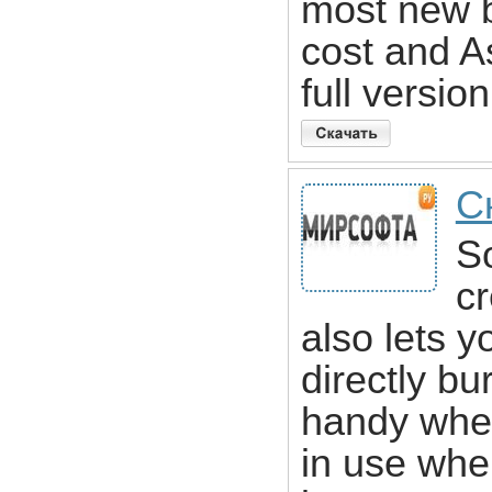
most new b
cost and A
full version
С
So
cr
also lets y
directly bu
handy whe
in use whe