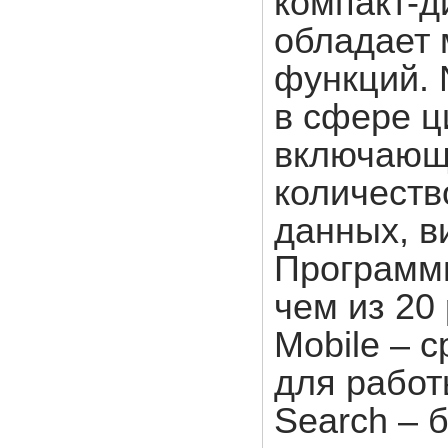
компакт-д
обладает 
функций. 
в сфере ц
включающа
количеств
данных, в
Программн
чем из 20
Mobile – 
для работ
Search – 