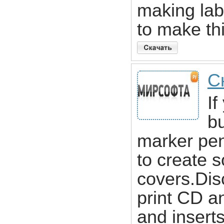
making lab
to make th
С
If
b
marker pen
to create s
covers.Dis
print CD a
and insert