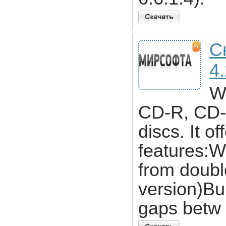
С
4
Wi
CD-R, CD
discs. It o
features:W
from doubl
version)Bu
gaps betw