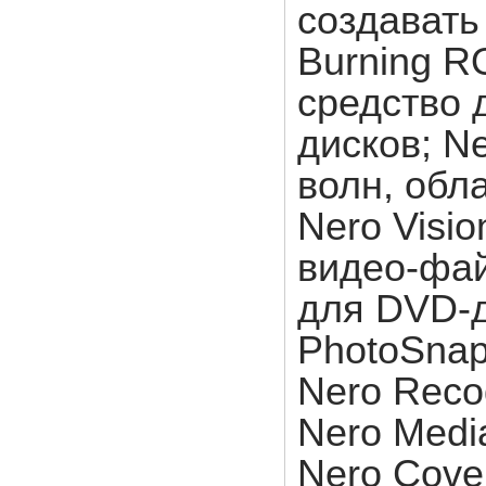
создавать
Burning 
средство 
дисков; N
волн, обл
Nero Visi
видео-фай
для DVD-д
PhotoSnap
Nero Reco
Nero Medi
Nero Cover