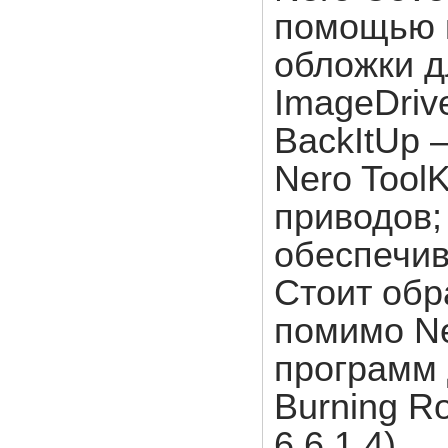
помощью к
обложки д
ImageDriv
BackItUp 
Nero ToolK
приводов;
обеспечив
Стоит обр
помимо Ne
программ 
Burning R
6.6.1.4).