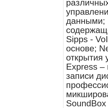
различных
управлен
данными; 
содержаще
Sipps - V
основе; Ne
открытия 
Express –
записи ди
професси
микширова
SoundBox