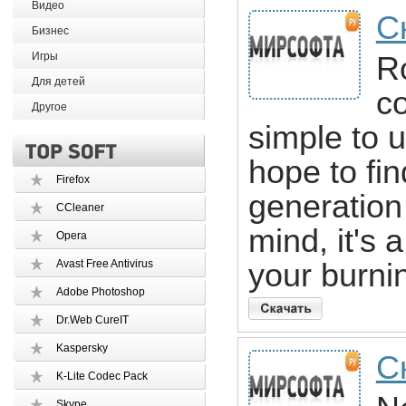
Видео
С
Бизнес
Игры
R
Для детей
c
Другое
simple to 
hope to fin
Firefox
generation
CCleaner
mind, it's 
Opera
Avast Free Antivirus
your burni
Adobe Photoshop
Dr.Web CureIT
Kaspersky
С
K-Lite Codec Pack
Skype