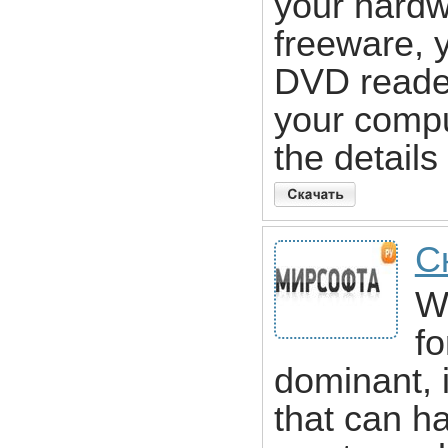
your hardw
freeware, 
DVD reader
your compu
the detail
С
W
f
dominant, i
that can h