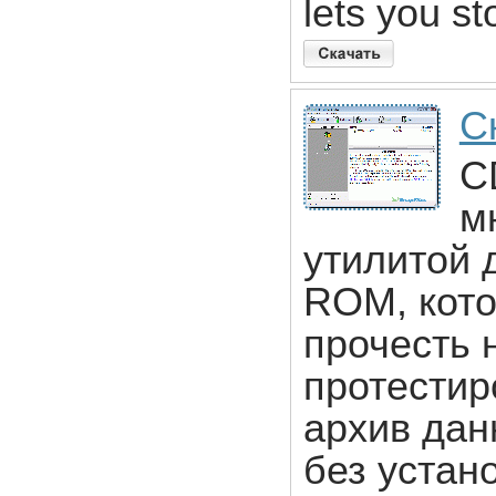
lets you st
С
C
м
утилитой 
ROM, кото
прочесть 
протестир
архив дан
без устан