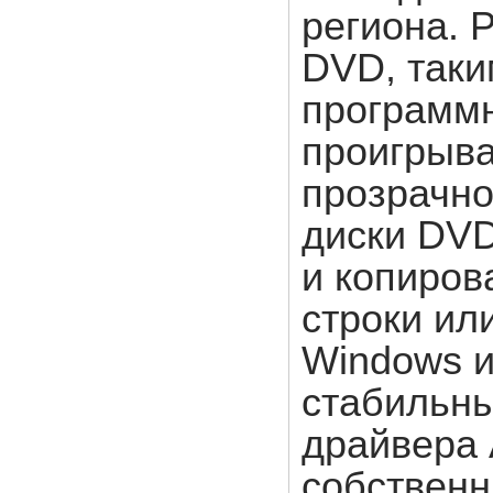
региона. 
DVD, таки
программн
проигрыва
прозрачно
диски DVD
и копиров
строки ил
Windows и
стабильны
драйвера 
собственн