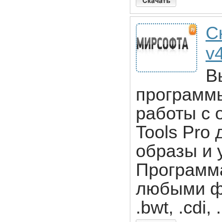
С
v4
В
программы
работы с
Tools Pro
образы и 
Программа
любыми фа
.bwt, .cdi, 