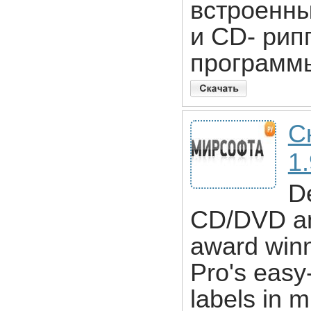
встроенны
и CD- рип
программы
С
1.
De
CD/DVD and
award winn
Pro's easy-
labels in 