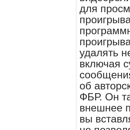
для просм
проигрыв
программ
проигрыв
удалять н
включая 
сообщения
об авторс
ФБР. Он т
внешнее п
вы вставл