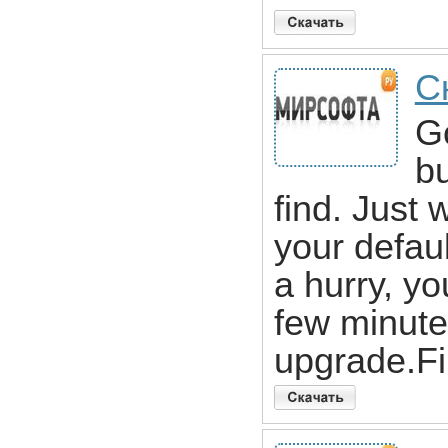
С
G
bu
find. Just
your defau
a hurry, yo
few minutes
upgrade.Fi