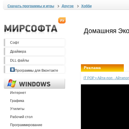
Скачать программы и игры
Другое
Хобби
Софт
Драйвера
DLL файлы
Реклама
Программы для Вконтакте
IT POP • Айти-поп - Айтип
Интернет
Графика
Утилиты
Рабочий стол
Программирование