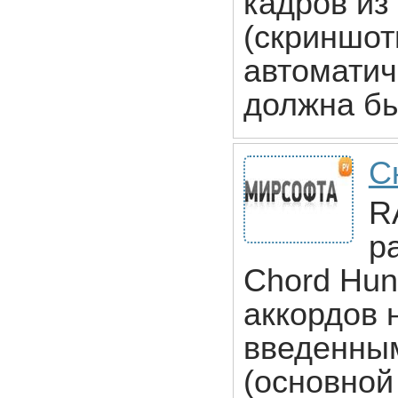
кадров из
(скриншот
автоматич
должна бы
С
R
р
Chord Hun
аккордов 
введенны
(основной 