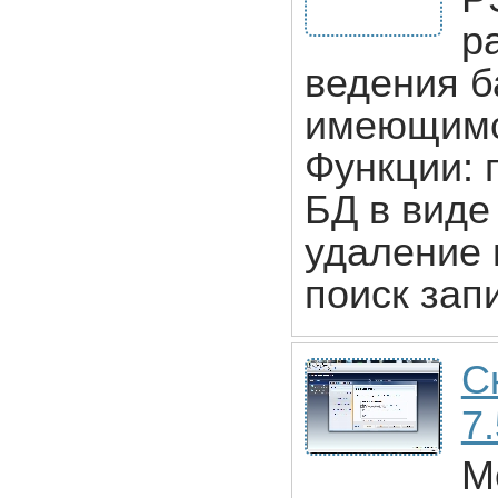
р
ведения б
имеющимс
Функции: 
БД в виде
удаление 
поиск зап
С
7
Mo