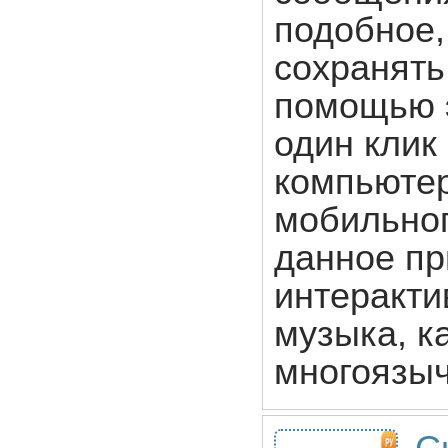
подобное,
сохранять
помощью э
один клик
компьютер
мобильног
данное пр
интеракти
музыка, к
многоязы