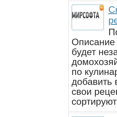
С
р
П
Описание 
будет не
домохозя
по кулин
добавить 
свои реце
сортируют