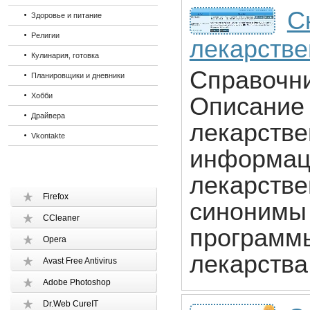
С
Здоровье и питание
Религии
лекарстве
Кулинария, готовка
Справочни
Планировщики и дневники
Хобби
Описание 
Драйвера
лекарстве
Vkontakte
информац
лекарстве
Firefox
синонимы 
CCleaner
программы
Opera
лекарства
Avast Free Antivirus
Adobe Photoshop
Dr.Web CureIT