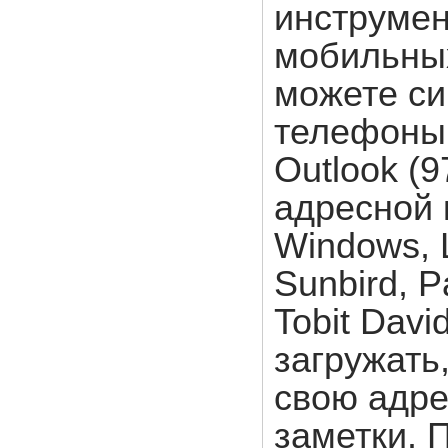
инструмен
мобильных
можете с
телефоны 
Outlook (9
адресной 
Windows, L
Sunbird, P
Tobit Davi
загружать
свою адре
заметки. 