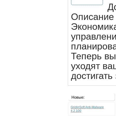
Д
Описание 
Экономика
управлен
планирова
Теперь вы
уходят ва
достигать
Новые:
GridinSoft Anti-Malware
4.2.100