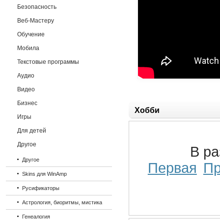
Безопасность
Веб-Мастеру
Обучение
Мобила
Текстовые программы
Аудио
Видео
Бизнес
Хобби
Игры
Для детей
Другое
В р
Другое
Первая
П
Skins для WinAmp
Русификаторы
Астрология, биоритмы, мистика
Генеалогия