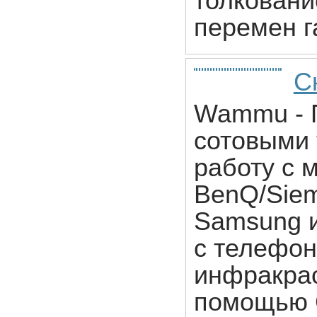
толковани
перемен г
С
Wammu - 
сотовыми
работу с 
BenQ/Sieme
Samsung и
с телефон
инфракрас
помощью