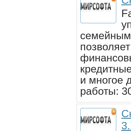
С
F
у
семейным
позволяет
финансовы
кредитные
и многое 
работы: 3
С
3