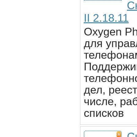
С
II 2.18.11
Oxygen Ph
для управ
телефонам
Поддержив
телефонно
дел, реест
числе, ра
списков
С