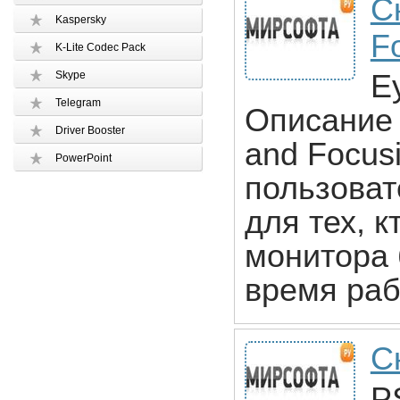
С
Kaspersky
F
K-Lite Codec Pack
Skype
E
Telegram
Описание 
Driver Booster
and Focus
PowerPoint
пользоват
для тех, 
монитора 
время раб
С
P