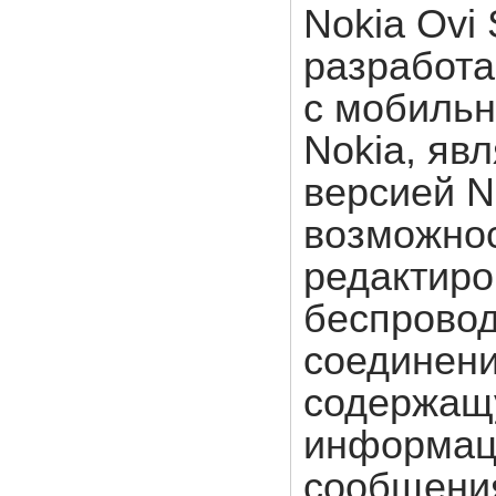
Nokia Ovi 
разработа
с мобиль
Nokia, яв
версией N
возможнос
редактиро
беспровод
соединени
содержащ
информаци
сообщения