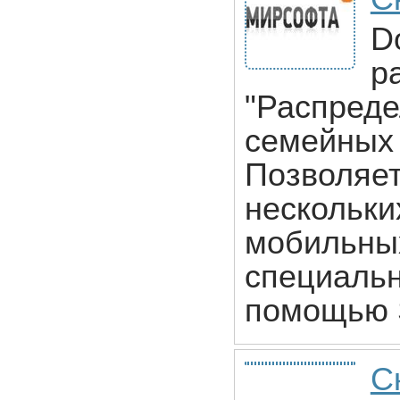
D
р
"Распреде
семейных 
Позволяет
нескольки
мобильны
специальн
помощью 
С