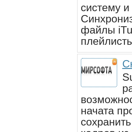
систему и
Синхрониз
файлы iTu
плейлист
С
S
р
возможнос
начата пр
сохранить