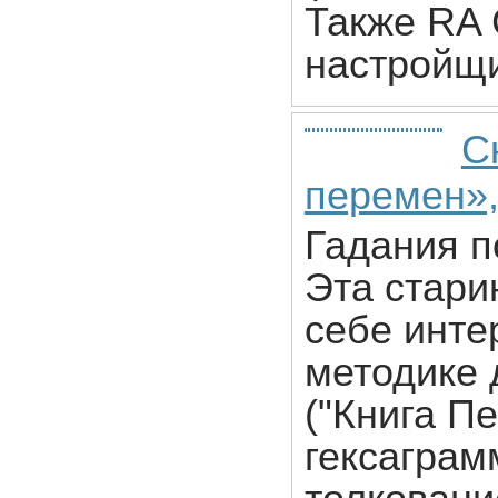
Также RA 
настройщи
С
перемен»,
Гадания по
Эта стари
себе инте
методике 
("Книга П
гексаграм