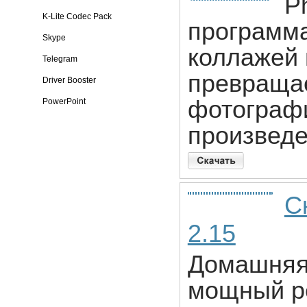
Ph
K-Lite Codec Pack
программа
Skype
коллажей 
Telegram
превраща
Driver Booster
фотографи
PowerPoint
произведе
С
2.15
Домашняя 
мощный р