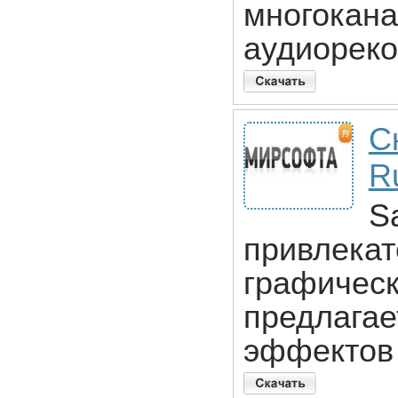
многокан
аудиореко
С
R
Sa
привлекат
графическ
предлагае
эффектов