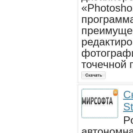
«Photosho
программа
преимущес
редактиро
фотографи
точечной 
Ск
St
Po
автономна