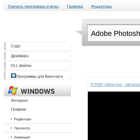
Скачать программы и игры
Графика
Редакторы
Софт
Драйвера
DLL файлы
Реклама
Программы для Вконтакте
IT POP • Айти-поп - Айтип
Интернет
Графика
Редакторы
Просмотр
Анимация