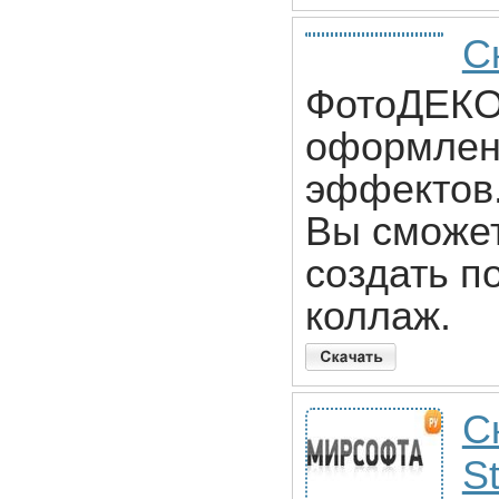
С
ФотоДЕКО
оформлен
эффектов.
Вы сможет
создать п
коллаж.
Ск
St