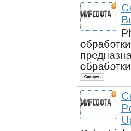
С
B
P
обработк
предназна
обработки
С
P
U