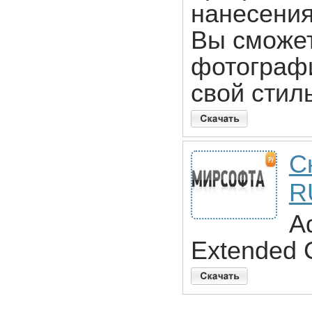
нанесения
Вы сможет
фотографи
свой стиль
С
R
A
Extended 