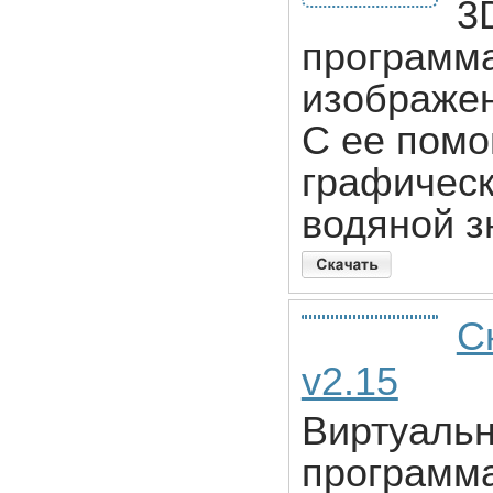
3
программа
изображен
С ее помо
графическ
водяной з
С
v2.15
Виртуальн
программа