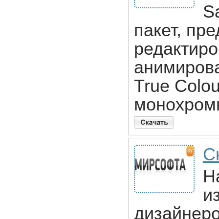
S
пакет, пр
редактиро
анимирова
True Colour
монохром
С
Н
и
дизайнер