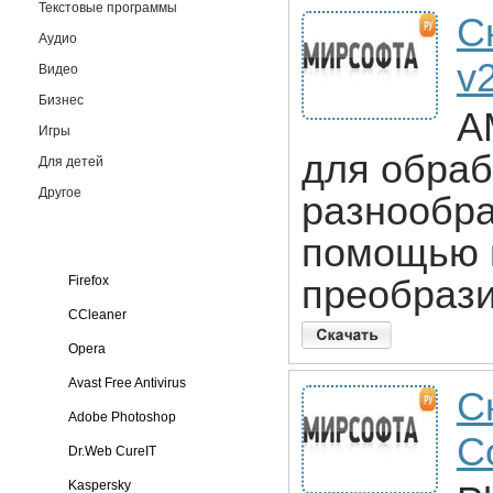
Текстовые программы
С
Аудио
v
Видео
Бизнес
A
Игры
для обра
Для детей
Другое
разнообра
помощью 
Firefox
преобрази
CCleaner
Opera
Avast Free Antivirus
С
Adobe Photoshop
Co
Dr.Web CureIT
Kaspersky