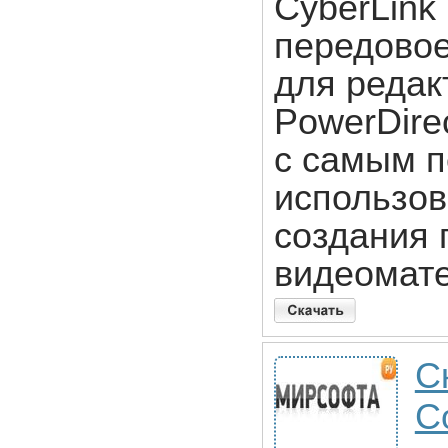
CyberLink 
передово
для редак
PowerDire
с самым п
использов
создания
видеомат
С
C