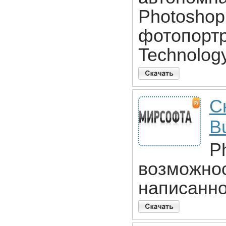
Photoshop
фотопортр
Technology
С
B
P
возможнос
написанно