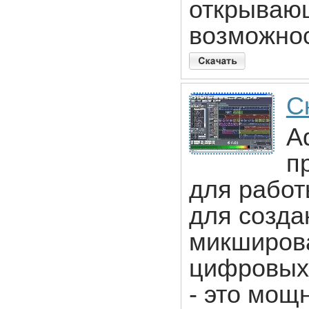
открываю
возможнос
С
Ad
п
для работ
для созда
микширова
цифровых 
- это мощ