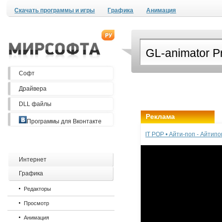
Скачать программы и игры
Графика
Анимация
Софт
Драйвера
DLL файлы
Реклама
Программы для Вконтакте
IT POP • Айти-поп - Айтип
Интернет
Графика
Редакторы
Просмотр
Анимация