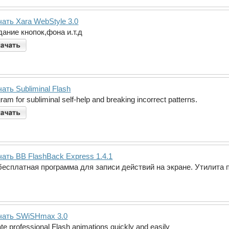
ать Xara WebStyle 3.0
ание кнопок,фона и.т.д
ать Subliminal Flash
ram for subliminal self-help and breaking incorrect patterns.
ать BB FlashBack Express 1.4.1
бесплатная программа для записи действий на экране. Утилита поз
чать SWiSHmax 3.0
te professional Flash animations quickly and easily