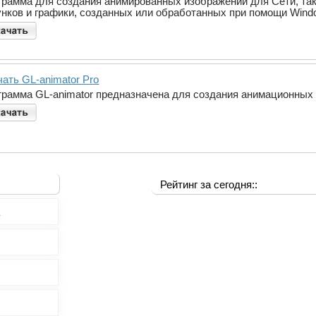
грамма для создания анимированных изображений для Сети, та
унков и графики, созданных или обработанных при помощи Window
чать GL-animator Pro
грамма GL-animator предназначена для создания анимационны
Рейтинг за сегодня::
0