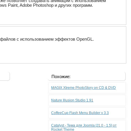
кже позволяет создавать анимации с ипользованием
s Paint, Adobe Photoshop и других программ.
х файлов с использованием эффектов OpenGL.
Похожие:
MAGIX Xtreme PhotoStory on CD & DVD
Nature Illusion Studio 1.91
CoffeeCup Flash Menu Builder v 3.3
Catalyst - Тема для Joomla [J1.0 - 1.5] от
Rocket Theme