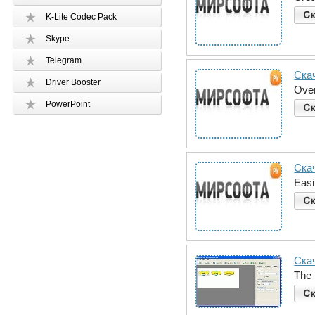
K-Lite Codec Pack
Skype
Telegram
Скач
Driver Booster
Over
PowerPoint
Скач
Easi
Скач
The 