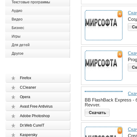
Текстовые программы
Аудио
Скач
Созд
Видео
Бизнес
Игры
Для детей
Скач
Другое
Prog
Firefox
CCleaner
Скач
Opera
BB FlashBack Express - 
Revver.
Avast Free Antivirus
Adobe Photoshop
Dr.Web CureIT
Ска
Kaspersky
Crea