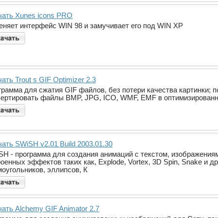
чать Xunes icons PRO
еняет интерфейс WIN 98 и замучивает его под WIN XP
ать Trout s GIF Optimizer 2.3
грамма для сжатия GIF файлов, без потери качества картинки; 
вертировать файлы BMP, JPG, ICO, WMF, EMF в оптимизирован
ать SWiSH v2.01 Build 2003.01.30
SH - программа для создания анимаций с текстом, изображениям
оенных эффектов таких как, Explode, Vortex, 3D Spin, Snake и 
моугольников, эллипсов, К
ать Alchemy GIF Animator 2.7