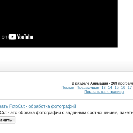
В разделе
Анимация
-
269
програм
Первая
Предыдущая
13
14
15
16
17
Показать все страницы
чать FotoCut - обработка фотографий
oCut - это обрезка фотографий с заданным соотношением, пакет