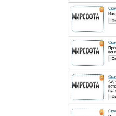
Ска
Изм
Скач
Про
кон
Скач
SWi
встр
пря
Скач