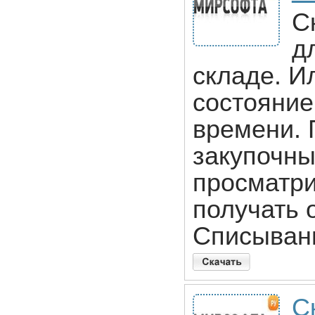
С
д
складе. И
состояние
времени. 
закупочны
просматри
получать 
Списыван
С