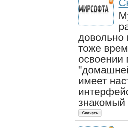
С
M
р
довольно 
тоже врем
освоении 
"домашней
имеет нас
интерфейс
знакомый 