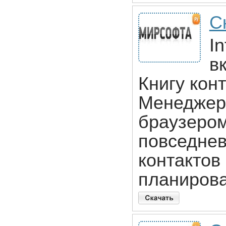
Ск
I
в
Книгу кон
Менеджер 
браузером
повседнев
контактов
планирова