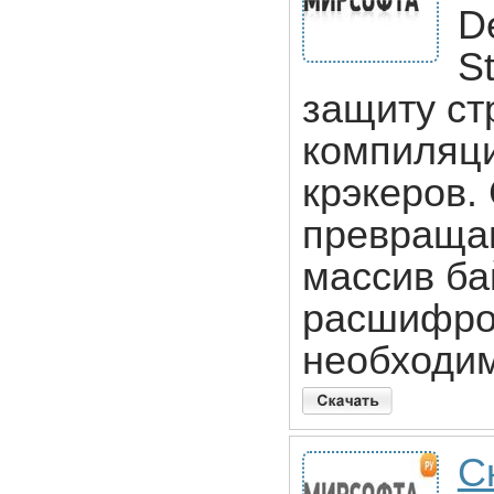
De
S
защиту ст
компиляци
крэкеров.
превраща
массив ба
расшифро
необходим
С