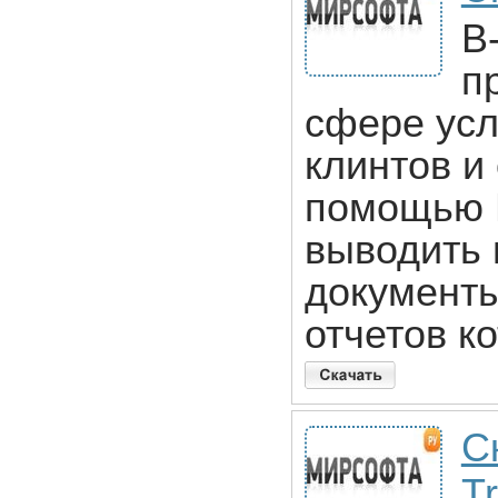
B-
п
сфере усл
клинтов и
помощью B
выводить 
документы
отчетов к
С
Tr