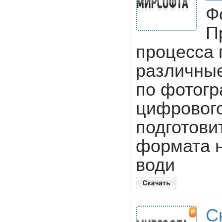
Ф
П
процесса 
различные
по фотогр
цифрового
подготови
формата н
води
С