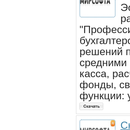
Э
р
"Професси
бухгалтер
решений 
средними 
касса, ра
фонды, св
функции: 
С