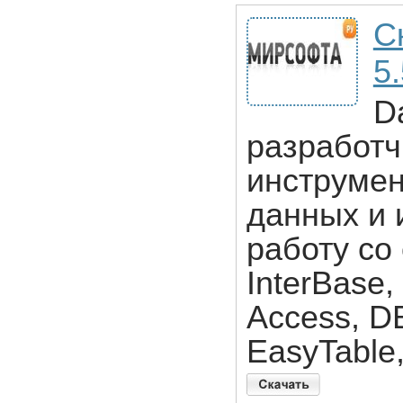
С
5
D
разработч
инструмен
данных и 
работу со
InterBase,
Access, DB
EasyTable,