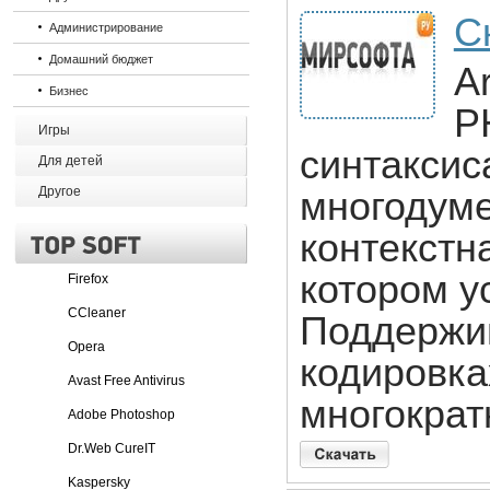
С
Администрирование
Домашний бюджет
A
Бизнес
P
Игры
синтаксис
Для детей
Другое
многодуме
контекстн
котором у
Firefox
CCleaner
Поддержив
Opera
кодировка
Avast Free Antivirus
многократ
Adobe Photoshop
Dr.Web CureIT
Kaspersky