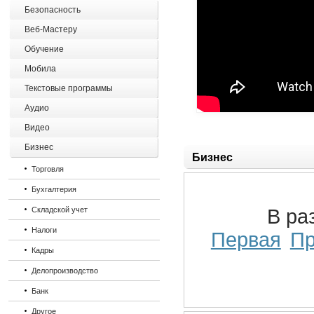
Безопасность
Веб-Мастеру
Обучение
Мобила
Текстовые программы
Аудио
Видео
Бизнес
Бизнес
Торговля
Бухгалтерия
Складской учет
В ра
Налоги
Первая
П
Кадры
Делопроизводство
Банк
Другое