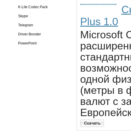
Ск
K-Lite Codec Pack
Skype
Plus 1.0
Telegram
Microsoft 
Driver Booster
расширенн
PowerPoint
стандартн
возможнос
одной физ
(метры в ф
валют с за
Европейс