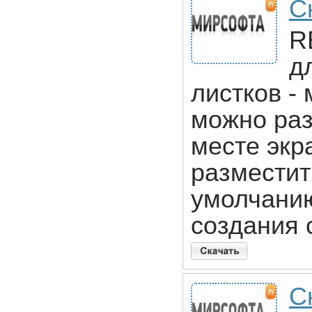
С
R
д
листков -
можно ра
месте экр
разместит
умолчанию
создания 
Ск