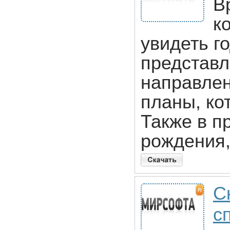
В
к
увидеть го
представл
направлен
планы, кот
Также в п
рождения,
С
с