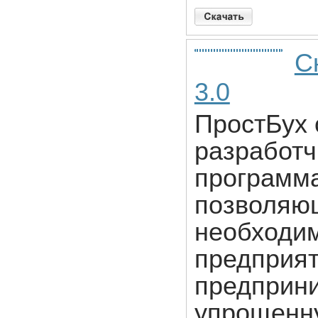
С
3.0
ПростБух 
разработч
программа
позволяющ
необходим
предприя
предприн
упрощенн