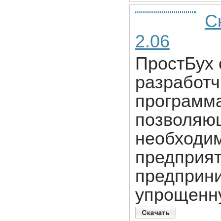
С
2.06
ПростБух 
разработч
программа
позволяющ
необходим
предприя
предприн
упрощенн