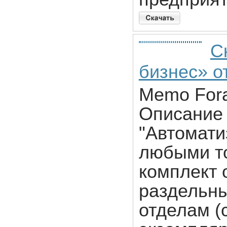
С
бизнес» от
Memo Fora
Описание 
"Автомати
любыми то
комплект 
раздельны
отделам (