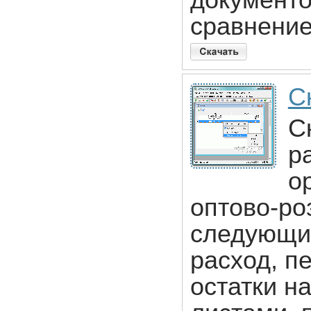
документо
сравнение
С
С
р
о
оптово-ро
следующи
расход, п
остатки на