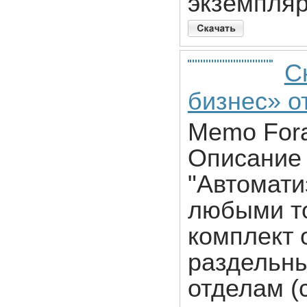
экземпляр
С
бизнес» от
Memo Fora
Описание 
"Автомати
любыми то
комплект 
раздельны
отделам (