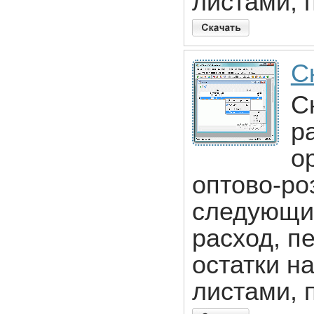
листами, 
С
С
р
о
оптово-ро
следующи
расход, п
остатки на
листами, 