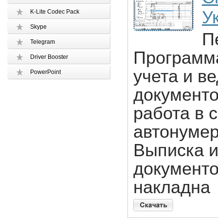
У
K-Lite Codec Pack
Skype
П
Telegram
Программа
Driver Booster
учета и в
PowerPoint
документо
работа в 
автонумер
Выписка и
документо
накладна