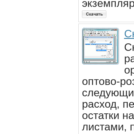
экземпляр
С
С
р
о
оптово-ро
следующи
расход, п
остатки на
листами, 