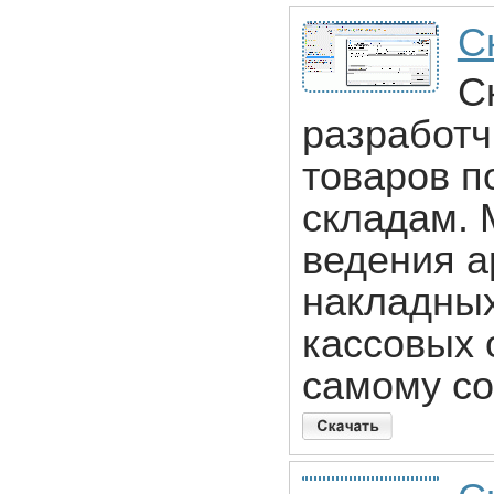
С
С
разработч
товаров п
складам. 
ведения а
накладных
кассовых 
самому со