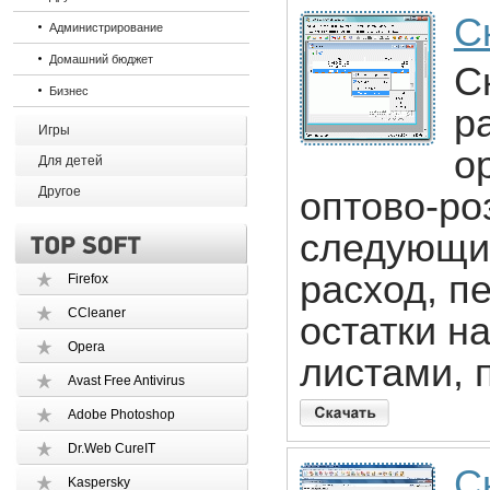
С
Администрирование
Домашний бюджет
С
Бизнес
р
Игры
о
Для детей
Другое
оптово-ро
следующи
расход, п
Firefox
CCleaner
остатки на
Opera
листами, 
Avast Free Antivirus
Adobe Photoshop
Dr.Web CureIT
С
Kaspersky