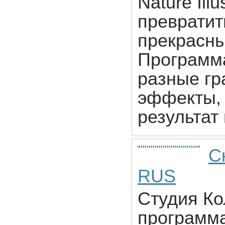
Nature Ill
превратит
прекрасн
Программа
разные гр
эффекты, 
результат
С
RUS
Студия Ко
программ