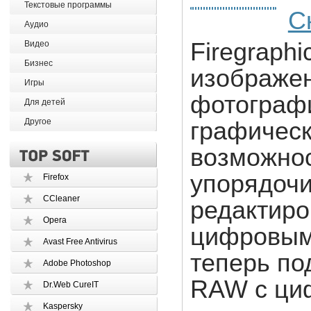
Текстовые программы
С
Аудио
Firegraphi
Видео
Бизнес
изображе
Игры
фотографи
Для детей
Другое
графическ
возможнос
упорядочи
Firefox
CCleaner
редактиро
Opera
цифровыми
Avast Free Antivirus
теперь п
Adobe Photoshop
RAW с циф
Dr.Web CureIT
Kaspersky