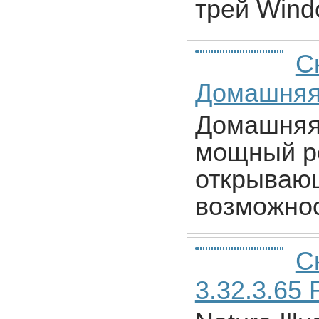
трей Wind
С
Домашняя
Домашняя 
мощный р
открываю
возможнос
Ск
3.32.3.65 