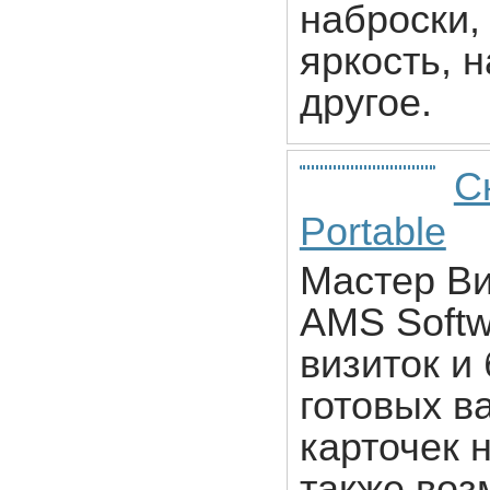
наброски,
яркость, 
другое.
С
Portable
Мастер Ви
AMS Softw
визиток и
готовых в
карточек 
также воз