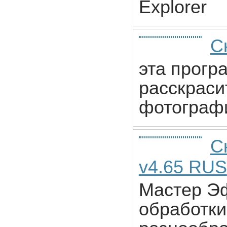
Explorer
С
эта прогр
расскраси
фотограф
С
v4.65 RUS
Мастер Эф
обработк