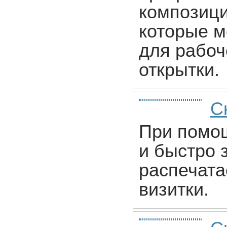
композици
которые м
для рабоч
открытки.
С
При помощ
и быстро 
распечат
визитки.