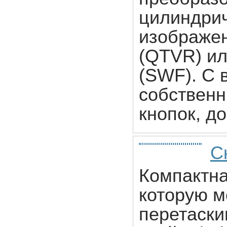
цилиндри
изображен
(QTVR) ил
(SWF). С 
собственн
кнопок, д
С
Компактн
которую м
перетаски