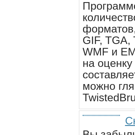
Программ
количеств
форматов,
GIF, TGA,
WMF и EMF
на оценку
составляе
можно гля
TwistedBru
С
Вы забыли