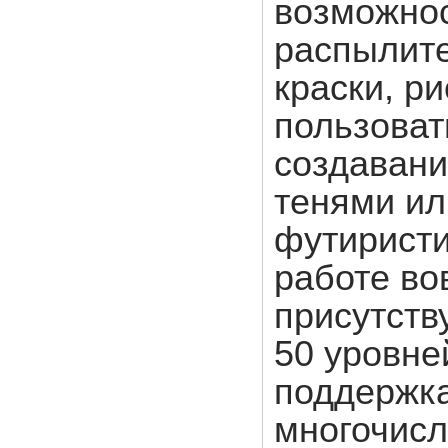
возможнос
распылит
краски, р
пользоват
создавани
тенями ил
футиристи
работе во
присутств
50 уровне
поддержка
многочисл