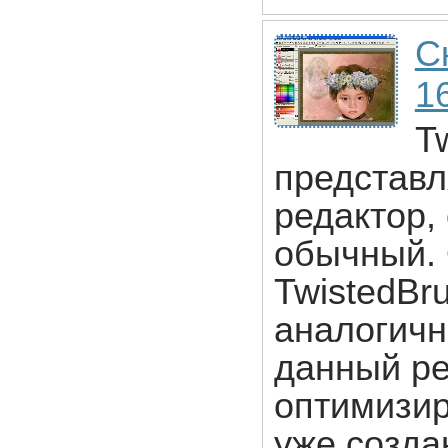
С
1
T
представл
редактор,
обычный.
TwistedBr
аналогичн
данный ре
оптимизир
уже созда