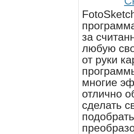
С
FotoSketch
программа
за считан
любую св
от руки ка
программы
многие эф
отлично о
сделать с
подобрать
преобраз