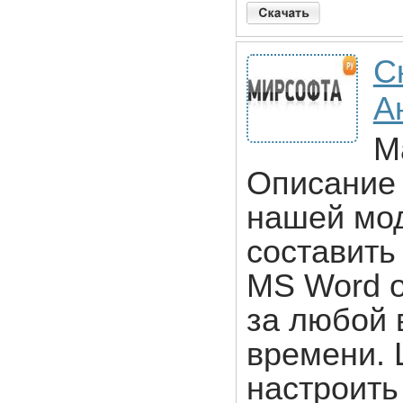
С
А
М
Описание 
нашей мод
составить
MS Word о
за любой
времени. 
настроить