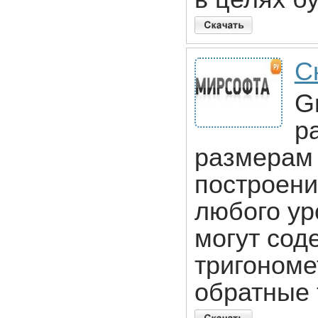
С
G
р
размерам 
построени
любого ур
могут сод
тригономет
обратные 