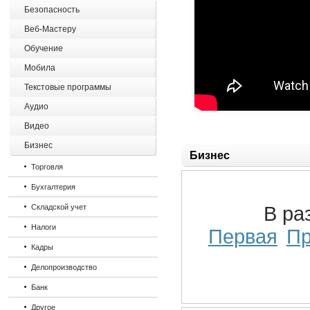
Безопасность
Веб-Мастеру
Обучение
Мобила
Текстовые программы
Аудио
Видео
Бизнес
Бизнес
Торговля
Бухгалтерия
Складской учет
В ра
Налоги
Первая
П
Кадры
Делопроизводство
Банк
Другое