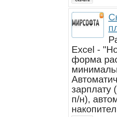
С
п
Р
Excel - "
форма рас
минимальн
Автоматич
зарплату (
п/н), авт
накопител