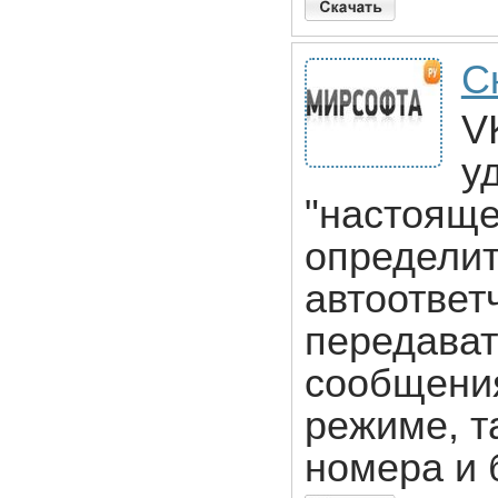
С
V
у
"настояще
определи
автоответ
передават
сообщения
режиме, т
номера и 