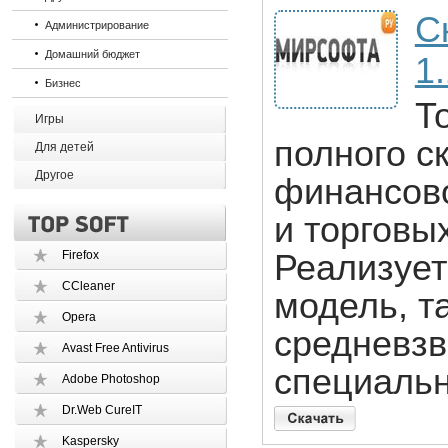
С
Администрирование
Домашний бюджет
1
Бизнес
Т
Игры
полного ск
Для детей
Другое
финансово
и торговы
Firefox
Реализует
CCleaner
модель, та
Opera
средневз
Avast Free Antivirus
специальн
Adobe Photoshop
Dr.Web CureIT
Kaspersky