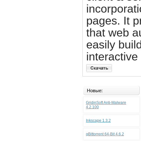
incorporat
pages. It 
that web a
easily bui
interactive
Новые:
GridinSoft Anti-Malware
4.2.100
Inkscape 1.3.2
qBittorrent 64-Bit 4.6.2