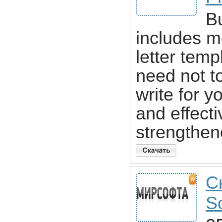
Bu
includes m
letter temp
need not to
write for y
and effecti
strengthene
С
So