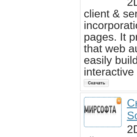
2
client & se
incorporat
pages. It 
that web a
easily bui
interactive
С
So
2