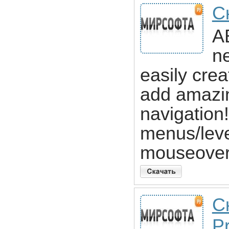
С
AB
ne
easily cre
add amazin
navigation!
menus/level
mouseover
С
Pr