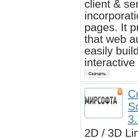
client & se
incorporat
pages. It 
that web a
easily bui
interactive
С
So
3
2D / 3D Li