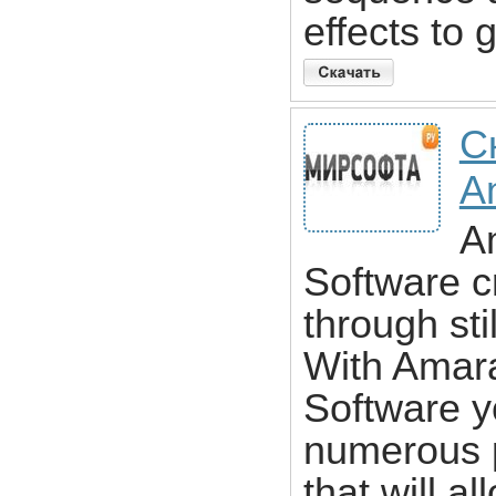
effects to 
С
A
A
Software cr
through sti
With Amara
Software y
numerous p
that will al