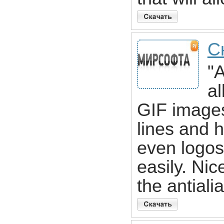
С
"A
al
GIF images
lines and 
even logos
easily. Nic
the antiali