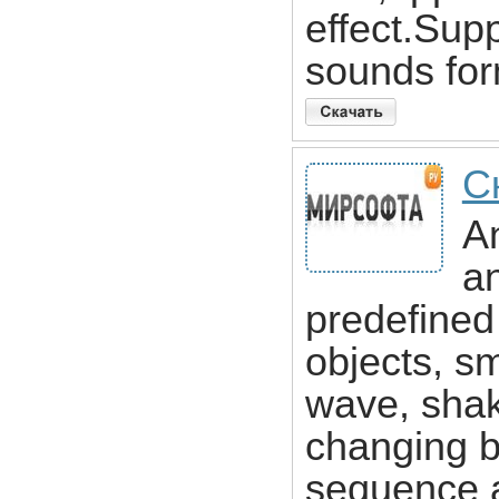
effect.Supp
sounds for
С
A
an
predefined
objects, sm
wave, shak
changing b
sequence a