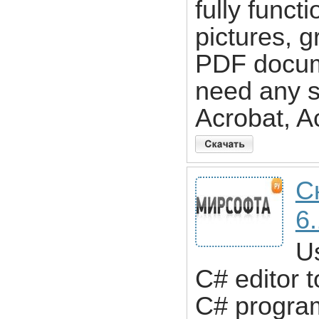
fully funct
pictures, g
PDF docume
need any s
Acrobat, A
С
6
Us
C# editor t
C# program