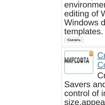
environmen
editing of
Windows di
templates.
С
C
C
Savers and
control of 
size,appea