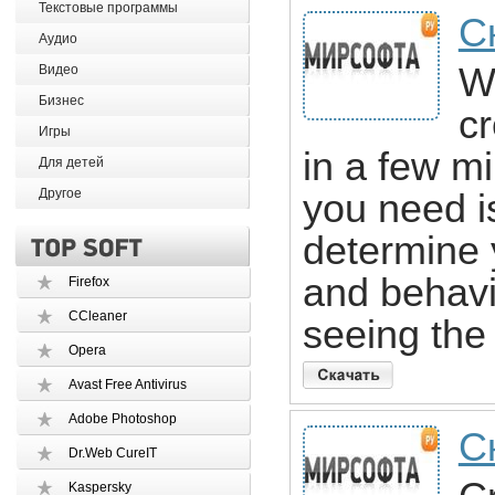
Текстовые программы
С
Аудио
W
Видео
Бизнес
c
Игры
in a few m
Для детей
Другое
you need i
determine 
and behavi
Firefox
CCleaner
seeing the
Opera
Avast Free Antivirus
Adobe Photoshop
С
Dr.Web CureIT
Kaspersky