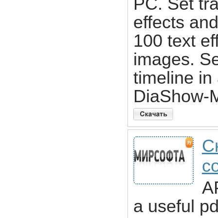
PC. Set tr
effects an
100 text ef
images. Se
timeline i
DiaShow-Ma
С
co
AP
a useful pd