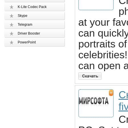
Cr
K-Lite Codec Pack
ph
Skype
at your fa
Telegram
can quickly
Driver Booster
portraits o
PowerPoint
celebrities
can open 
С
fi
C