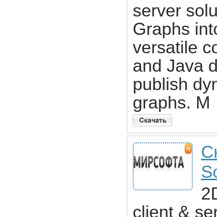
server solu
Graphs int
versatile 
and Java d
publish dyn
graphs. M
С
S
2
client & se