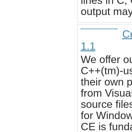
lines in C
output may 
С
1.1
We offer o
C++(tm)-us
their own 
from Visua
source file
for Window
CE is fun