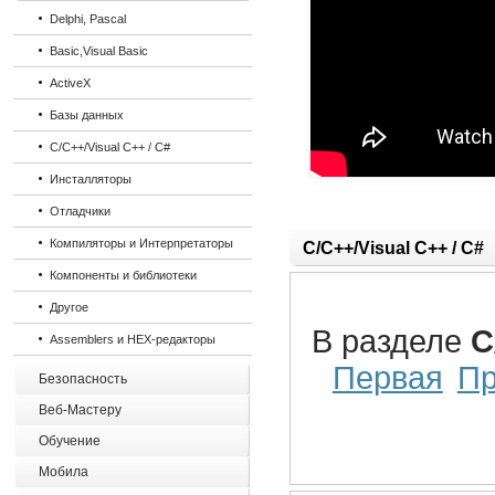
Delphi, Pascal
Basic,Visual Basic
ActiveX
Базы данных
C/C++/Visual C++ / C#
Инсталляторы
Отладчики
Компиляторы и Интерпретаторы
C/C++/Visual C++ / C#
Компоненты и библиотеки
Другое
В разделе
C
Assemblers и HEX-редакторы
Первая
П
Безопасность
Веб-Мастеру
Обучение
Мобила