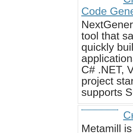
Code Gener
NextGenera
tool that s
quickly bu
application
C# .NET, 
project sta
supports 
С
Metamill i