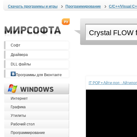
Скачать программы и игры
Программирование
C/C++/Visual C+
Софт
Драйвера
DLL файлы
Реклама
Программы для Вконтакте
IT POP • Айти-поп - Айтип
Интернет
Графика
Утилиты
Рабочий стол
Программирование