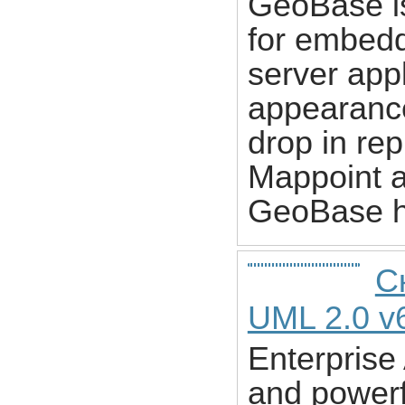
GeoBase i
for embedd
server app
appearance
drop in re
Mappoint a
GeoBase h
Ск
UML 2.0 v
Enterprise 
and powerf