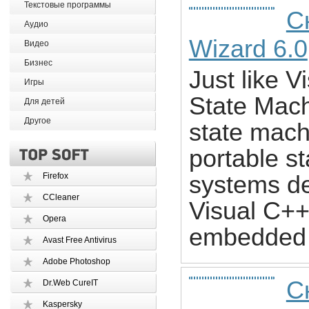
Текстовые программы
С
Аудио
Wizard 6.0
Видео
Бизнес
Just like 
Игры
State Mac
Для детей
Другое
state mac
portable s
Firefox
systems de
CCleaner
Visual C++
Opera
embedded s
Avast Free Antivirus
Adobe Photoshop
Ск
Dr.Web CureIT
Kaspersky