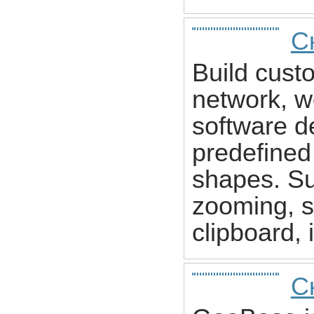
С
Build cust
network, wo
software d
predefined 
shapes. Sup
zooming, s
clipboard, 
С