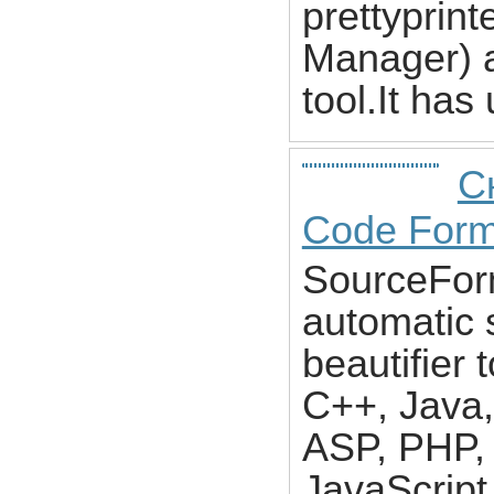
prettyprint
Manager) a
tool.It has
С
Code Form
SourceForm
automatic 
beautifier 
C++, Java,
ASP, PHP,
JavaScrip