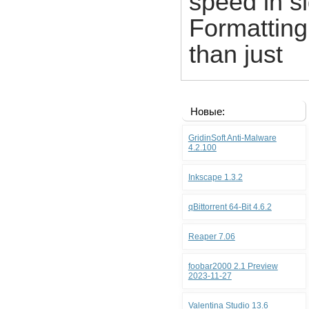
speed in si
Formattin
than just
Новые:
GridinSoft Anti-Malware
4.2.100
Inkscape 1.3.2
qBittorrent 64-Bit 4.6.2
Reaper 7.06
foobar2000 2.1 Preview
2023-11-27
Valentina Studio 13.6