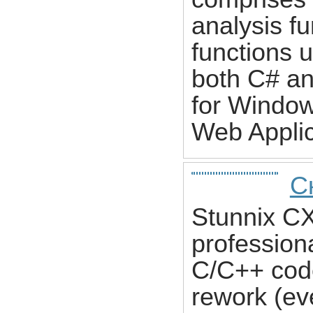
analysis fu
functions 
both C# an
for Windo
Web Applic
С
Stunnix CX
professiona
C/C++ code
rework (ev