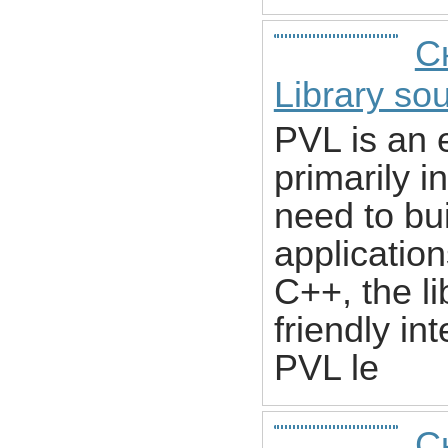
С
Library so
PVL is an e
primarily 
need to bui
application
C++, the li
friendly in
PVL le
С