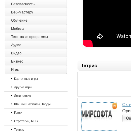
Безопасность
Веб-Мастеру
Обучение
Мобила
Текстовые программы
Аудио
Видео
Бизнес
Тетрис
Игры
Карточные игры
Другие игры
Логические
Ска
Шашки,Шахматы,Нарды
Ори
Гонки
Стратегии, RPG
Тетрис