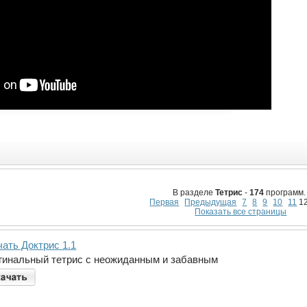
В разделе
Тетрис
-
174
программ.
Первая
Предыдущая
7
8
9
10
11
12
Показать все страницы
чать Доктрис 1.1
гинальный тетрис с неожиданным и забавным