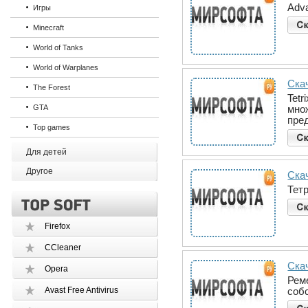
Adva
Игры
Minecraft
World of Tanks
World of Warplanes
Скач
The Forest
Tetr
GTA
мно
пред
Top games
Для детей
Другое
Ска
Тетр
Firefox
CCleaner
Скач
Opera
Рем
Avast Free Antivirus
соб