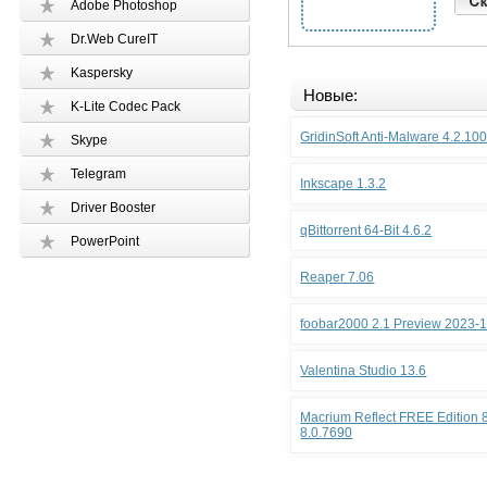
Adobe Photoshop
Dr.Web CureIT
Kaspersky
Новые:
K-Lite Codec Pack
GridinSoft Anti-Malware 4.2.10
Skype
Telegram
Inkscape 1.3.2
Driver Booster
qBittorrent 64-Bit 4.6.2
PowerPoint
Reaper 7.06
foobar2000 2.1 Preview 2023-
Valentina Studio 13.6
Macrium Reflect FREE Edition 8
8.0.7690