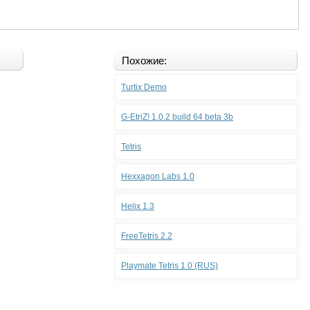
Похожие:
Turtix Demo
G-EtriZ! 1.0.2 build 64 beta 3b
Tetris
Hexxagon Labs 1.0
Helix 1.3
FreeTetris 2.2
Playmate Tetris 1.0 (RUS)