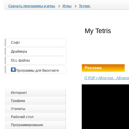
Скачать программы и игры
Игры
Тетрис
Софт
Драйвера
DLL файлы
Реклама
Программы для Вконтакте
IT POP • Айти-поп - Айтип
Интернет
Графика
Утилиты
Рабочий стол
Программирование