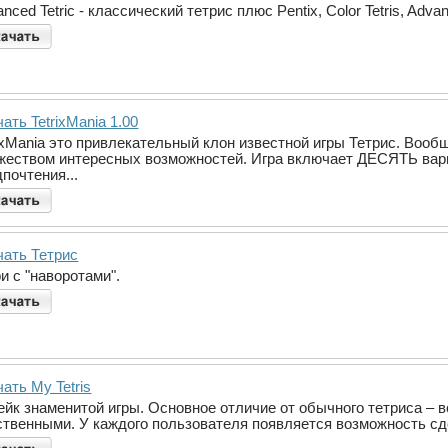
nced Tetric - классический тетрис плюс Pentix, Color Tetris, Adv
ать TetrixMania 1.00
ixMania это привлекательный клон известной игры Тетрис. Вообщ
жеством интересных возможностей. Игра включает ДЕСЯТЬ вар
почтения...
чать Тетрис
и с "наворотами".
ать My Tetris
ейк знаменитой игры. Основное отличие от обычного тетриса – 
ственными. У каждого пользователя появляется возможность сде