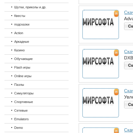
Шутки, приколы и др.
Ска
Квесты
Adva
подсказки
Action
Аркадные
Казино
Скач
DXBa
Обучающие
Flash игры
Online игры
Пазлы
Ска
Симуляторы
Увл
Спортивные
Сетевые
Emulators
Demo
Скач