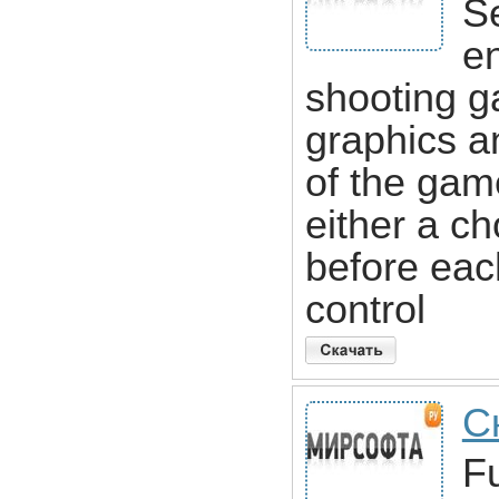
S
en
shooting 
graphics a
of the gam
either a ch
before eac
control
С
Fu