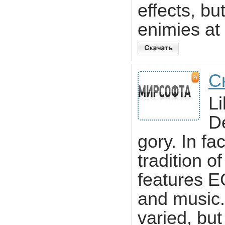
effects, bu
enimies at
Ск
Li
De
gory. In fa
tradition o
features 
and music.
varied, but