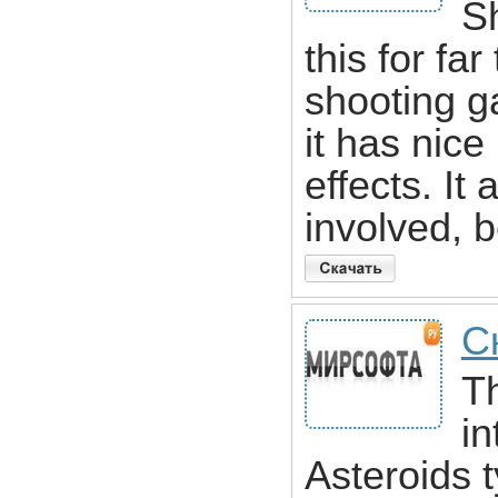
S
this for far
shooting g
it has nic
effects. I
involved, 
С
T
in
Asteroids t