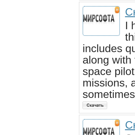
С
I 
th
includes qu
along with
space pilot
missions, 
sometimes 
С