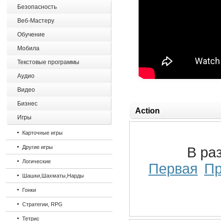
Безопасность
Веб-Мастеру
Обучение
Мобила
Текстовые программы
Аудио
Видео
Бизнес
Action
Игры
Карточные игры
Другие игры
В ра
Логические
Первая
П
Шашки,Шахматы,Нарды
Гонки
Стратегии, RPG
Тетрис