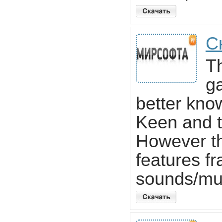
С
Th
g
better kno
Keen and t
However th
features f
sounds/mus