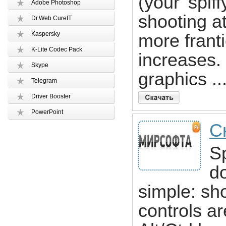
(your 'spif
Adobe Photoshop
shooting a
Dr.Web CureIT
Kaspersky
more frant
K-Lite Codec Pack
increases.
Skype
graphics .
Telegram
Driver Booster
PowerPoint
С
Sp
do
simple: sho
controls ar