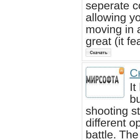
seperate co
allowing yo
moving in 
great (it f
С
It
bu
shooting st
different o
battle. Th