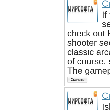
Ск
If
s
check out 
shooter se
classic ar
of course, 
The gamepl
С
I