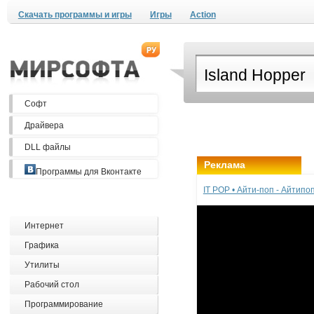
Скачать программы и игры
Игры
Action
Софт
Драйвера
DLL файлы
Реклама
Программы для Вконтакте
IT POP • Айти-поп - Айтип
Интернет
Графика
Утилиты
Рабочий стол
Программирование