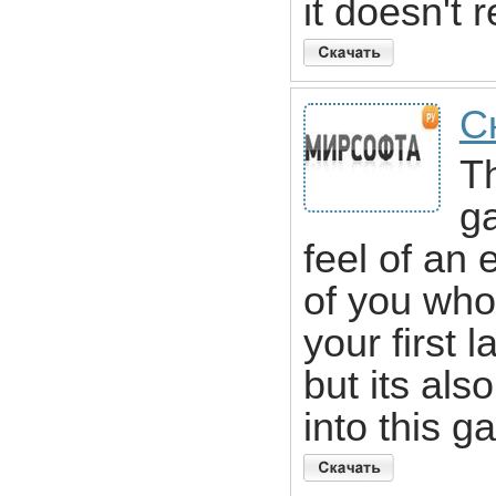
it doesn't 
С
T
ga
feel of an 
of you who
your first 
but its als
into this g