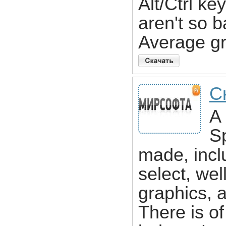
Alt/Ctrl key
aren't so 
Average gr
С
A
Sp
made, incl
select, we
graphics, 
There is of