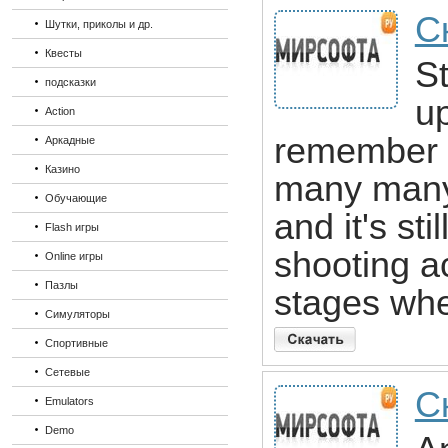
С
Шутки, приколы и др.
Квесты
St
подсказки
up
Action
remember d
Аркадные
Казино
many many 
Обучающие
and it's st
Flash игры
shooting ac
Online игры
Пазлы
stages whe
Симуляторы
Спортивные
Сетевые
Ск
Emulators
Demo