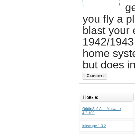
g
you fly a p
blast your 
1942/1943 
home syste
but does i
Новые:
GridinSoft Anti-Malware
4.2.100
Inkscape 1.3.2