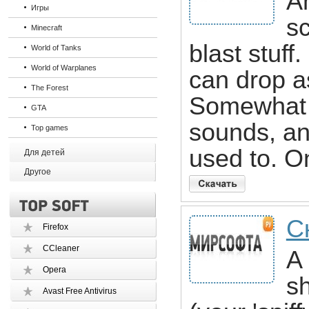
A
Игры
sc
Minecraft
blast stuff
World of Tanks
World of Warplanes
can drop as
The Forest
Somewhat 
GTA
sounds, an
Top games
used to. On
Для детей
Другое
С
Firefox
CCleaner
A 
Opera
sh
Avast Free Antivirus