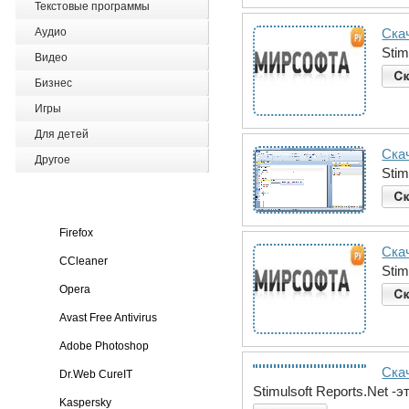
Текстовые программы
Аудио
Скач
Stim
Видео
Бизнес
Игры
Для детей
Скач
Другое
Stim
Firefox
Скач
CCleaner
Stim
Opera
Avast Free Antivirus
Adobe Photoshop
Скач
Dr.Web CureIT
Stimulsoft Reports.Net -
Kaspersky