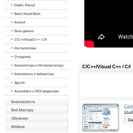
Delphi, Pascal
Basic,Visual Basic
ActiveX
Базы данных
C/C++/Visual C++ / C#
Инсталляторы
Отладчики
Компиляторы и Интерпретаторы
C/C++/Visual C++ / C#
Компоненты и библиотеки
Другое
Assemblers и HEX-редакторы
Безопасность
Ска
Веб-Мастеру
Шаб
Обучение
Мобила