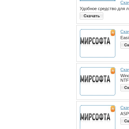
Скач
Удобное средство для 
Скач
Easi
Скач
Wind
NTFS
Ска
ASPN