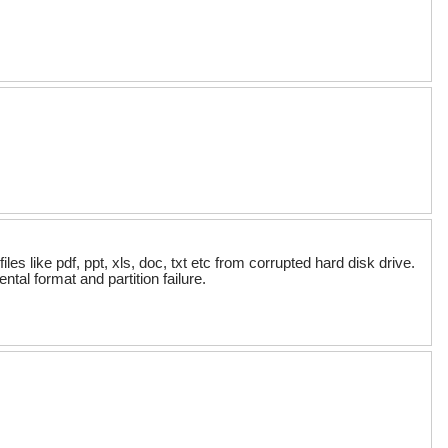
s like pdf, ppt, xls, doc, txt etc from corrupted hard disk drive.
tal format and partition failure.