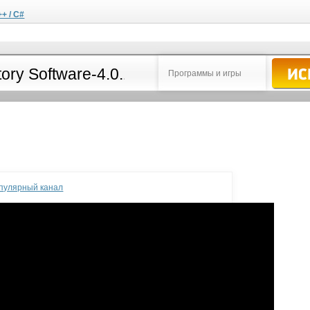
++ / C#
Программы и игры
опулярный канал