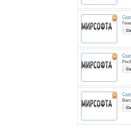
Ска
Ген
Скач
Pock
Скач
Barc