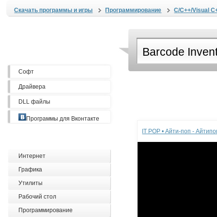
Скачать программы и игры
Программирование
C/C++/Visual C
Софт
Драйвера
DLL файлы
Реклама
Программы для Вконтакте
IT POP • Айти-поп - Айтип
Интернет
Графика
Утилиты
Рабочий стол
Программирование