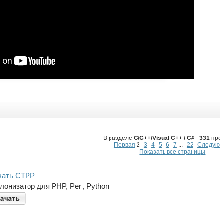
В разделе
C/C++/Visual C++ / C#
-
331
про
Первая
2
3
4
5
6
7
...
22
Следую
Показать все страницы
чать CTPP
лонизатор для PHP, Perl, Python