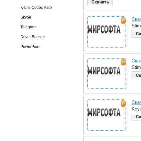
K-Lite Codec Pack
Skype
Скач
Stim
Telegram
Driver Booster
PowerPoint
Скач
Stim
Скач
Keys