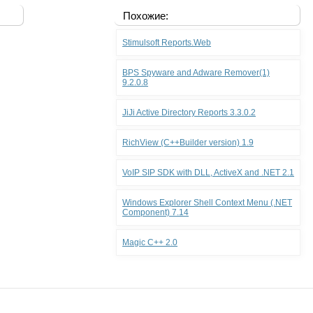
Похожие:
Stimulsoft Reports.Web
BPS Spyware and Adware Remover(1)
9.2.0.8
JiJi Active Directory Reports 3.3.0.2
RichView (C++Builder version) 1.9
VoIP SIP SDK with DLL, ActiveX and .NET 2.1
Windows Explorer Shell Context Menu (.NET
Component) 7.14
Magic C++ 2.0