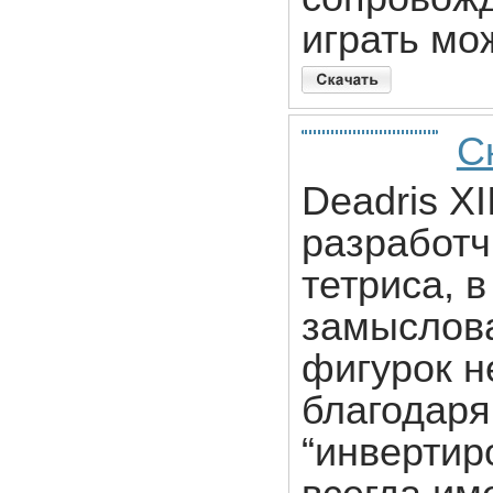
играть мо
С
Deadris XI
разработч
тетриcа, 
замыслова
фигурок н
благодаря
“инвертиро