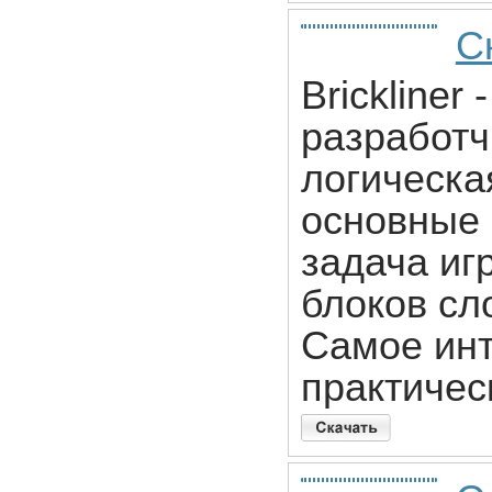
Ск
Brickliner
разработч
логическа
основные 
задача иг
блоков сл
Самое инт
практическ