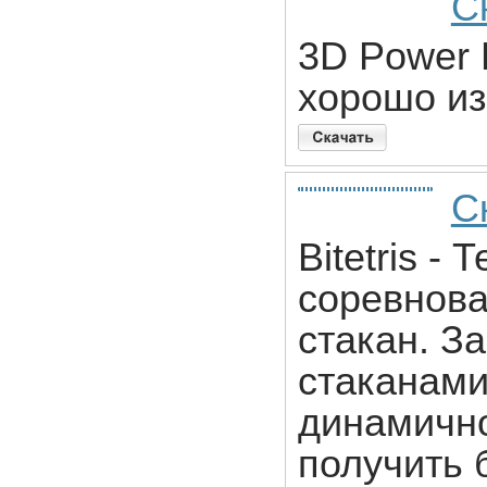
С
3D Power 
хорошо из
Ск
Bitetris -
соревнова
стакан. З
стаканами
динамично
получить 