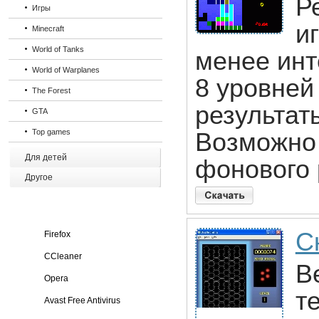
Р
Игры
иг
Minecraft
World of Tanks
менее инт
World of Warplanes
8 уровней
The Forest
результат
GTA
Top games
Возможно
Для детей
фонового 
Другое
С
Firefox
CCleaner
B
Opera
т
Avast Free Antivirus