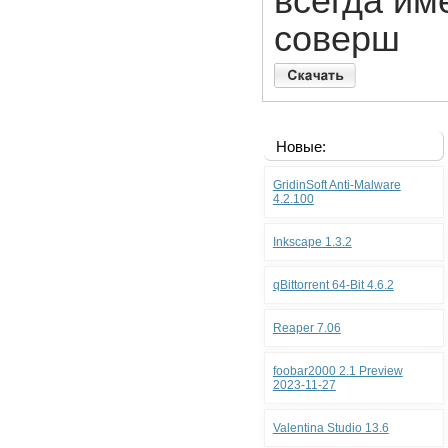
всегда им
соверш
Новые:
GridinSoft Anti-Malware
4.2.100
Inkscape 1.3.2
qBittorrent 64-Bit 4.6.2
Reaper 7.06
foobar2000 2.1 Preview
2023-11-27
Valentina Studio 13.6