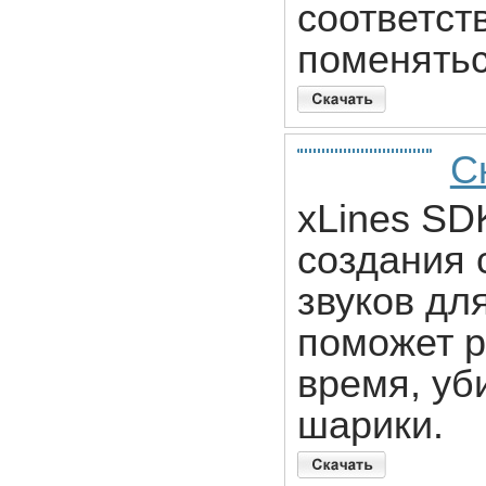
соответст
поменятьс
С
xLines SD
создания 
звуков для
поможет р
время, уб
шарики.