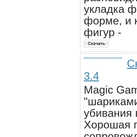
укладка фи
форме, и 
фигур -
С
3.4
Magic Game
"шариками
убивания 
Хорошая г
сопровожд