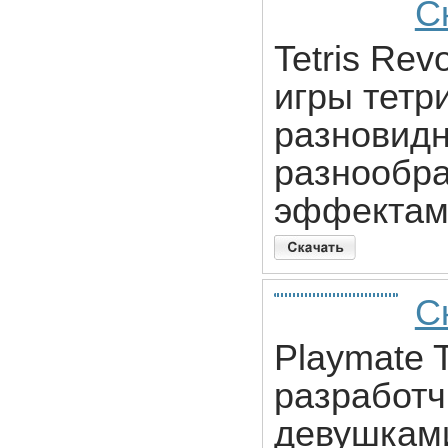
Ск
Tetris Rev
игры тетр
разновидн
разнообра
эффектам
С
Playmate T
разработч
девушками