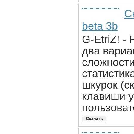
Ск
beta 3b
G-EtriZ! -
два вариа
сложности
статистик
шкурок (с
клавиши у
пользоват