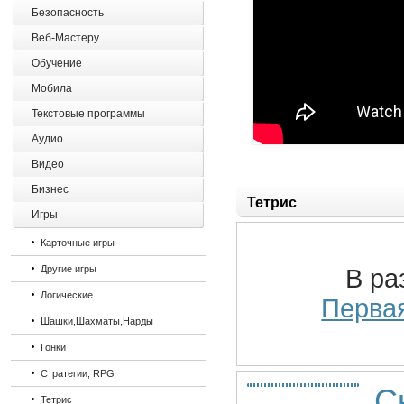
Безопасность
Веб-Мастеру
Обучение
Мобила
Текстовые программы
Аудио
Видео
Бизнес
Тетрис
Игры
Карточные игры
Другие игры
В ра
Логические
Перва
Шашки,Шахматы,Нарды
Гонки
Стратегии, RPG
С
Тетрис