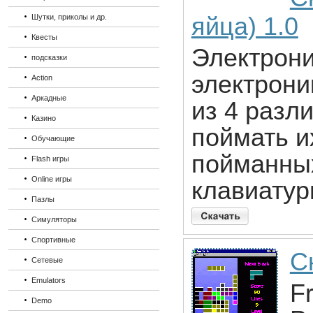
Шутки, приколы и др.
яйца) 1.0
Квесты
Электроник
подсказки
электрони
Action
Аркадные
из 4 разл
Казино
поймать и
Обучающие
пойманных
Flash игры
Online игры
клавиатур
Пазлы
Симуляторы
Спортивные
Ск
Сетевые
Emulators
Fr
Demo