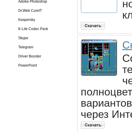
н
Adobe Photoshop
Dr.Web CureIT
к
Kaspersky
K-Lite Codec Pack
Skype
Ск
Telegram
C
Driver Booster
PowerPoint
т
ч
полноцвет
вариантов
через Инте