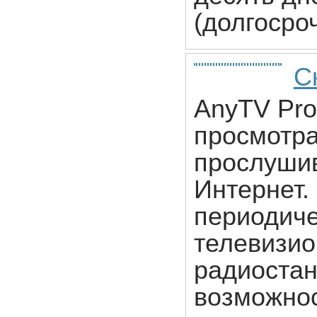
(долгосро
С
AnyTV Pro
просмотра
прослушив
Интернет.
периодиче
телевизио
радиостан
возможнос