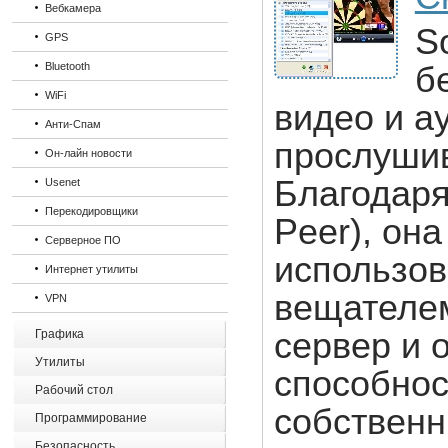
Вебкамера
S
GPS
Bluetooth
б
WiFi
видео и а
Анти-Спам
прослушив
Он-лайн новости
Благодаря
Usenet
Перекодировщики
Peer), он
Серверное ПО
использов
Интернет утилиты
вещателем
VPN
сервер и 
Графика
Утилиты
способнос
Рабочий стол
собственн
Программирование
Безопасность