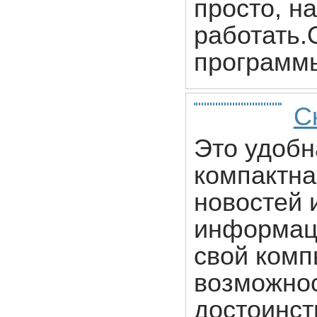
просто, н
работать.
программы
С
Это удобн
компактна
новостей 
информаци
свой комп
возможнос
достоинс