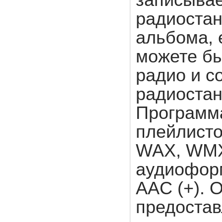
записыва
радиостан
альбома, 
можете бы
радио и с
радиостан
Программ
плейлисто
WAX, WMX
аудиофор
AAC (+). O
предостав