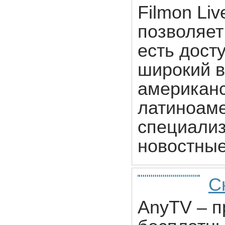
Filmon Liv
позволяет 
есть дост
широкий в
американс
латиноаме
специализ
новостные
С
AnyTV – п