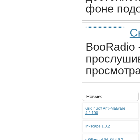
фоне под
С
BooRadio 
прослушив
просмотра
Новые:
GridinSoft Anti-Malware
4.2.100
Inkscape 1.3.2
qBittorrent 64-Bit 4.6.2