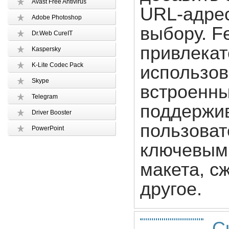
Avast Free Antivirus
URL-адре
Adobe Photoshop
выбору. F
Dr.Web CureIT
привлекат
Kaspersky
K-Lite Codec Pack
использов
Skype
встроенны
Telegram
поддержив
Driver Booster
пользоват
PowerPoint
ключевым 
макета, с
другое.
С