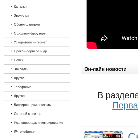
Качалки
Звонилки
Обмен файлами
Оффлайн-Броузеры
Ускорители интернет
Прокси-сервера и др.
Поиск
Он-лайн новости
Закладки
Другое
Телефония
В раздел
Другое
Перва
Блокировщики рекламы
Сетевой монитор
Удаленное администрирование
IP-телефония
С