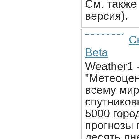
См. также 
версия).
С
Beta
Weather1 
"Метеоцен
всему мир
спутников
5000 горо
прогнозы п
десять дн