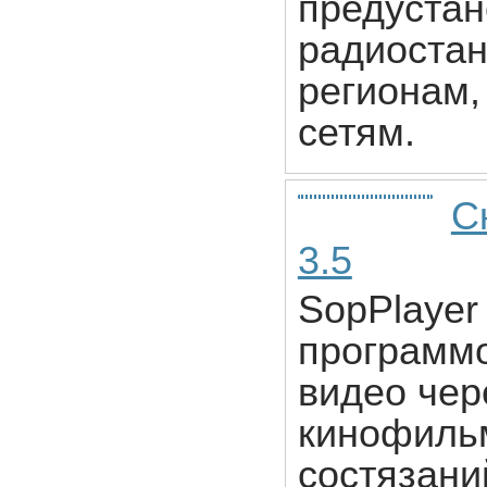
предустан
радиостан
регионам
сетям.
С
3.5
SopPlayer
программо
видео чер
кинофиль
состязани