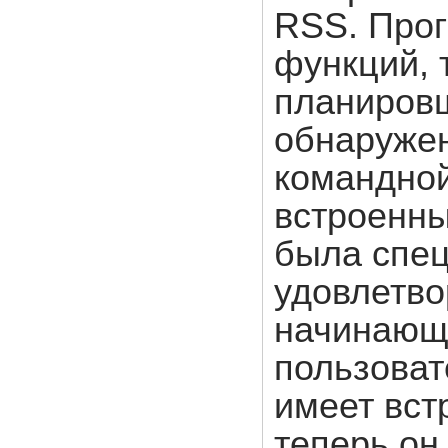
RSS. Про
функций, 
планировщ
обнаружен
командной
встроенны
была спец
удовлетво
начинающи
пользоват
имеет вст
теперь он