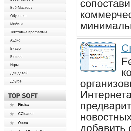
сопостави
Веб-Мастеру
коммерчес
Обучение
минималь
Мобила
Текстовые программы
Аудио
С
Видео
Бизнес
F
Игры
к
Для детей
организов
Другое
Интернета
предварит
Firefox
новостных
CCleaner
Opera
добавить 