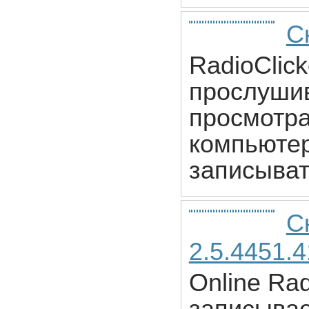
Ск
RadioClic
прослушив
просмотра
компьютер
записыват
С
2.5.4451.
Online Ra