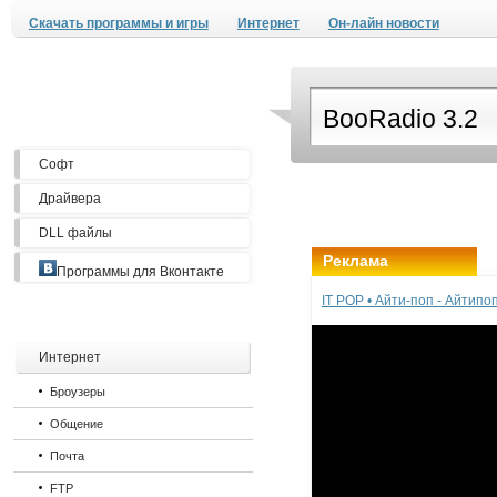
Скачать программы и игры
Интернет
Он-лайн новости
Софт
Драйвера
DLL файлы
Реклама
Программы для Вконтакте
IT POP • Айти-поп - Айтип
Интернет
Броузеры
Общение
Почта
FTP