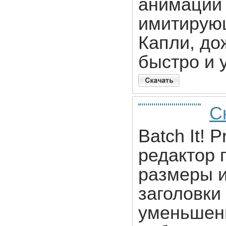
анимации
имитирующ
Капли, дож
быстро и 
Ск
Batch It! 
редактор
размеры и
заголовки
уменьшен