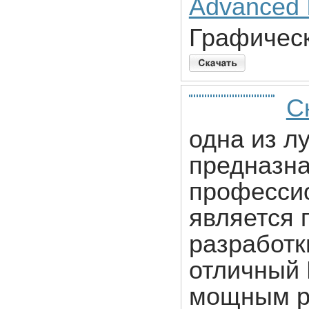
Advanced 
Графическ
С
одна из л
предназн
профессио
является 
разработк
отличный
мощным р