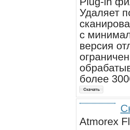
Plug-in ф
Удаляет п
сканирова
с минимал
версия от
ограничен
обрабатыв
более 300
С
Atmorex F