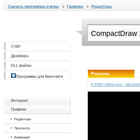
Скачать программы и игры
Графика
Редакторы
Софт
Драйвера
DLL файлы
Реклама
Программы для Вконтакте
IT POP • Айти-поп - Айтип
Интернет
Графика
Редакторы
Просмотр
Анимация