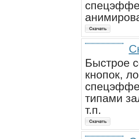
спецэффек
анимирова
С
Быстрое 
кнопок, л
спецэффек
типами за
т.п.