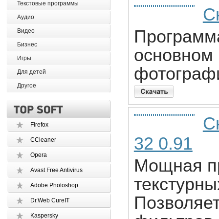
Текстовые программы
С
Аудио
Программа
Видео
Бизнес
основном 
Игры
фотограф
Для детей
Другое
С
Firefox
32 0.91
CCleaner
Opera
Мощная п
Avast Free Antivirus
текстурны
Adobe Photoshop
Позволяет
Dr.Web CureIT
Kaspersky