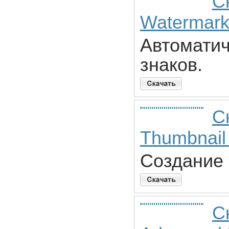
С
Watermark
Автомати
знаков.
С
Thumbnail 
Создание 
С