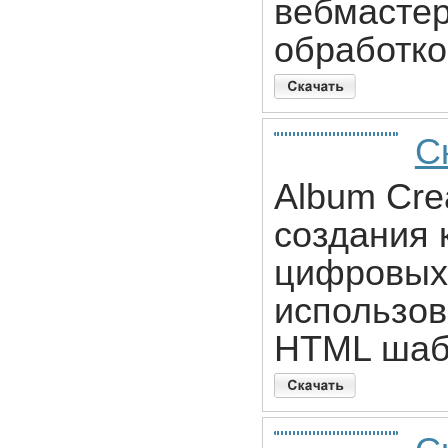
вебмасте
обработко
С
Album Cre
создания 
цифровых
использов
HTML шаб