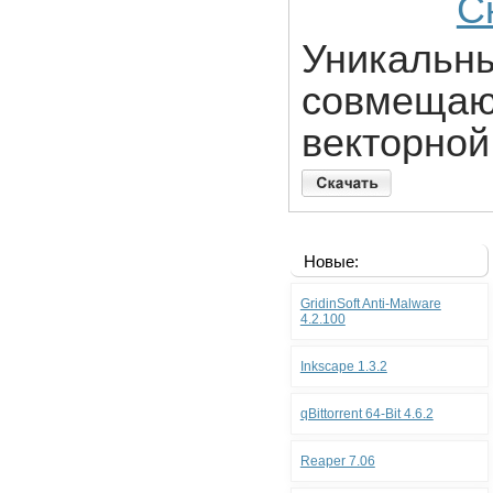
С
Уникальны
совмещаю
векторной
Новые:
GridinSoft Anti-Malware
4.2.100
Inkscape 1.3.2
qBittorrent 64-Bit 4.6.2
Reaper 7.06