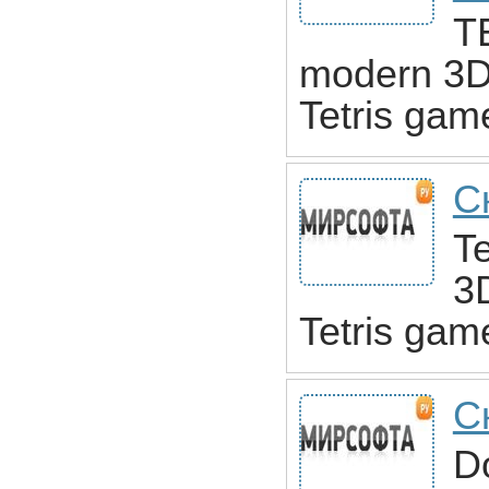
TE
modern 3D 
Tetris gam
Ск
Te
3D
Tetris gam
Ск
Do