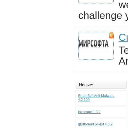
we
challenge 
С
Te
A
Новые:
GridinSoft Anti-Malware
4.2.100
Inkscape 1.3.2
qBittorrent 64-Bit 4.6.2