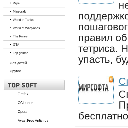
н
Игры
Minecraft
поддержко
World of Tanks
пошаговог
World of Warplanes
правил об
The Forest
GTA
тетриса. 
Top games
упасть, б
Для детей
Другое
С
С
Firefox
П
CCleaner
Opera
бесплатно
Avast Free Antivirus