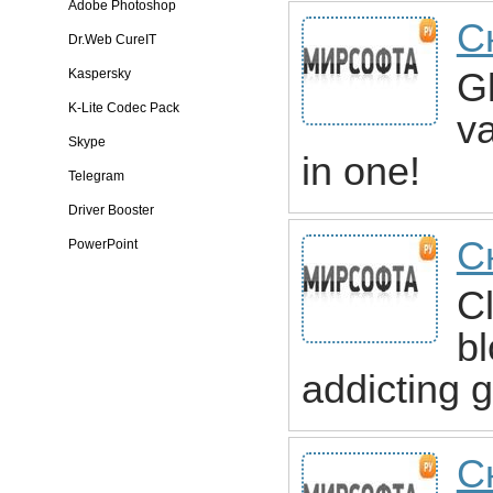
Adobe Photoshop
Ск
Dr.Web CureIT
Kaspersky
Gl
K-Lite Codec Pack
va
Skype
in one!
Telegram
Driver Booster
Ск
PowerPoint
Cl
bl
addicting 
Ск