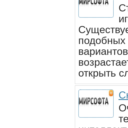
С
и
Существуе
подобных и
вариантов
возрастае
открыть с
С
О
т