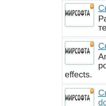
С
Р
т
С
An
p
effects.
С
d