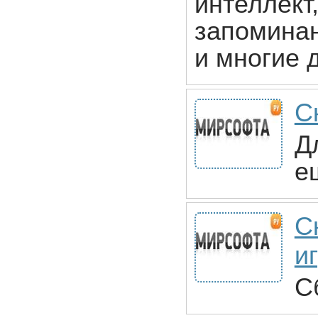
интеллект
запоминан
и многие 
С
Д
е
С
и
С