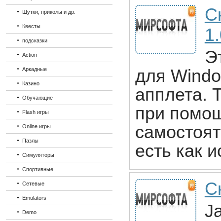
С
Шутки, приколы и др.
Квесты
1.
подсказки
Э
Action
Аркадные
для Windo
Казино
апплета. 
Обучающие
при помощ
Flash игры
самостоят
Online игры
Пазлы
есть как 
Симуляторы
Спортивные
Ск
Сетевые
Emulators
J
Demo