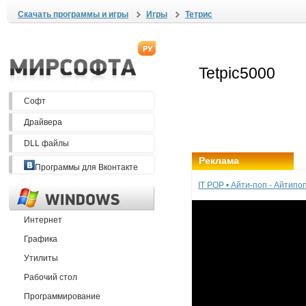
Скачать программы и игры
Игры
Тетрис
Софт
Драйвера
DLL файлы
Реклама
Программы для Вконтакте
IT POP • Айти-поп - Айтип
Интернет
Графика
Утилиты
Рабочий стол
Программирование