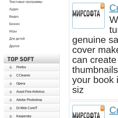
Текстовые программы
С
Аудио
W
Видео
Бизнес
tu
Игры
genuine sa
Для детей
Другое
cover mak
can create
thumbnails
Firefox
CCleaner
your book i
Opera
siz
Avast Free Antivirus
Adobe Photoshop
С
Dr.Web CureIT
Kaspersky