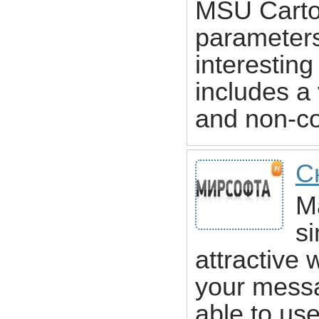
MSU Cartoo
parameters
interestin
includes a 
and non-co
Ск
M
s
attractive 
your messa
able to use