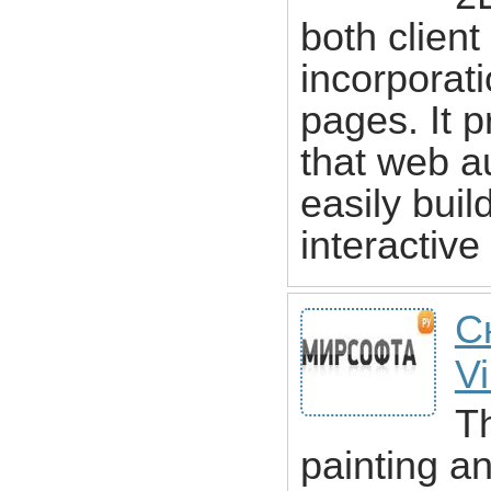
both client
incorporat
pages. It 
that web a
easily bui
interactive
С
Vi
Th
painting a