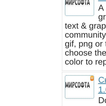
A 
gr
text & gra
community 
gif, png or 
choose the
color to re
С
1
Do