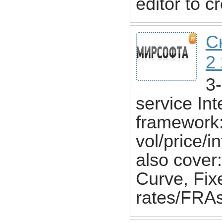
editor to c
С
2
3
service Int
framework: 
vol/price/
also cover:
Curve, Fix
rates/FRAs