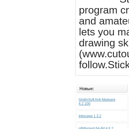
program cr
and amateur
lets you m
drawing ski
(www.cutou
follow.Sti
Новые:
GridinSoft Anti-Malware
4.2.100
Inkscape 1.3.2
qBittorrent 64-Bit 4.6.2