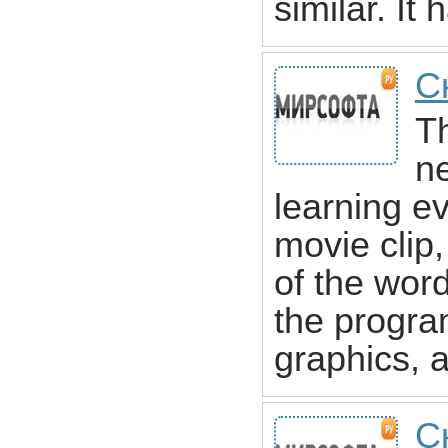
similar. I
С
Th
n
learning e
movie clip
of the word
the program
graphics, a
Ск