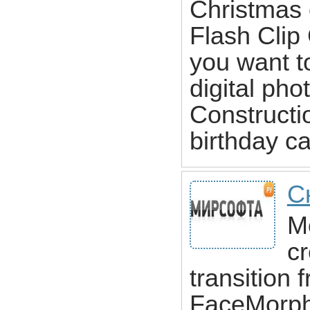
Christmas 
Flash Clip 
you want to
digital pho
Constructio
birthday ca
С
Mo
c
transition 
FaceMorphe