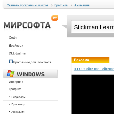
Скачать программы и игры
Графика
Анимация
Софт
Драйвера
DLL файлы
Реклама
Программы для Вконтакте
IT POP • Айти-поп - Айтип
Интернет
Графика
Редакторы
Просмотр
Анимация