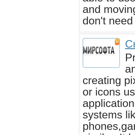
and moving
don't need
С
Pr
an
creating p
or icons u
application
systems li
phones,ga