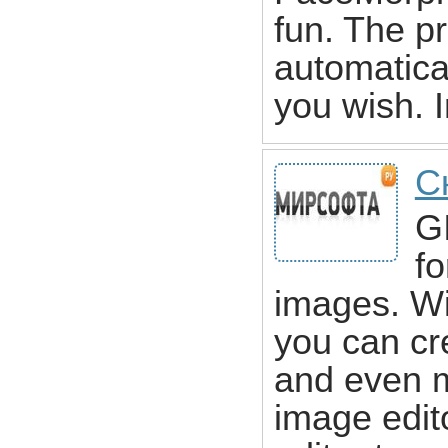
fun. The p
automatical
you wish. 
С
GI
fo
images. Wi
you can cr
and even m
image edit