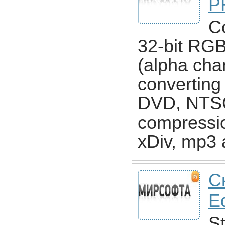
P
C
32-bit RGB
(alpha cha
converting
DVD, NTSC
compressio
xDiv, mp3 a
С
Ed
S