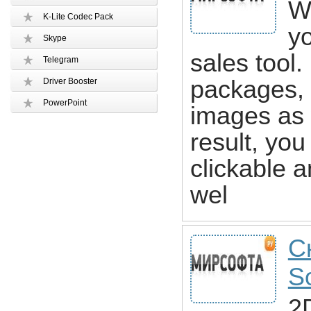
W
K-Lite Codec Pack
y
Skype
sales tool
Telegram
packages, 
Driver Booster
PowerPoint
images as 
result, yo
clickable a
wel
С
S
2