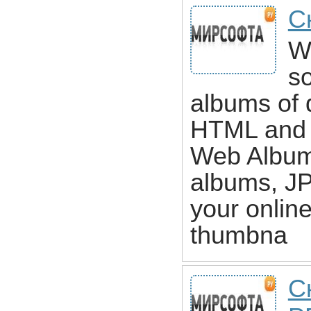
С
W
s
albums of 
HTML and F
Web Album
albums, J
your onlin
thumbna
С