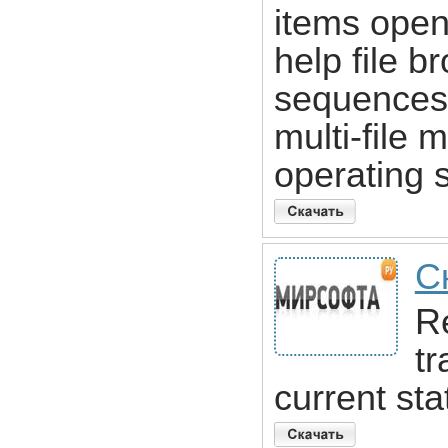
items open
help file b
sequences 
multi-file
operating 
С
Re
tr
current sta