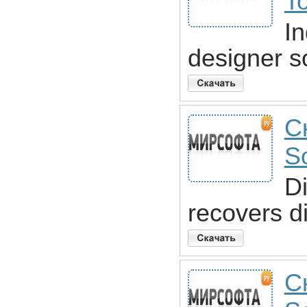
To
In
designer s
Ск
S
Di
recovers d
С