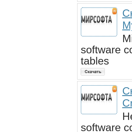
С
M
M
software co
tables
С
C
H
software c