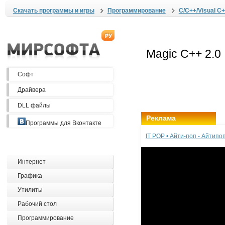
Скачать программы и игры
Программирование
C/C++/Visual C+
Софт
Драйвера
DLL файлы
Реклама
Программы для Вконтакте
IT POP • Айти-поп - Айтип
Интернет
Графика
Утилиты
Рабочий стол
Программирование