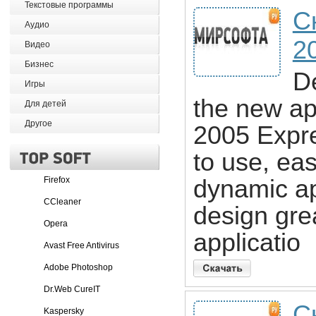
Текстовые программы
С
Аудио
2
Видео
Бизнес
De
Игры
the new ap
Для детей
Другое
2005 Expre
to use, eas
Firefox
dynamic ap
CCleaner
design gre
Opera
applicatio
Avast Free Antivirus
Adobe Photoshop
Dr.Web CureIT
Ск
Kaspersky