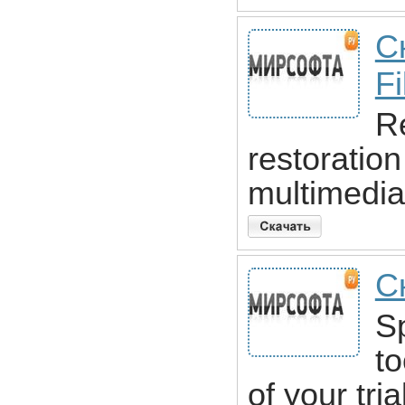
С
F
R
restoratio
multimedia
С
Sp
to
of your tri