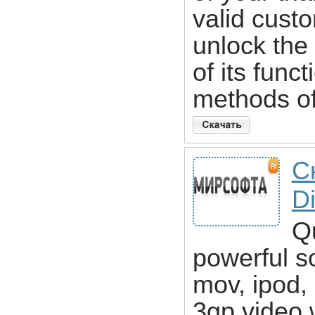
valid cust
unlock the 
of its func
methods of
С
Di
Qu
powerful so
mov, ipod,
3gp video 