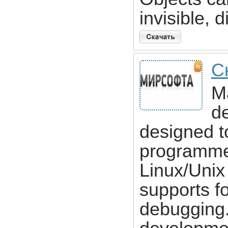
invisible, 
С
Ma
d
designed t
programme
Linux/Unix
supports fo
debugging.