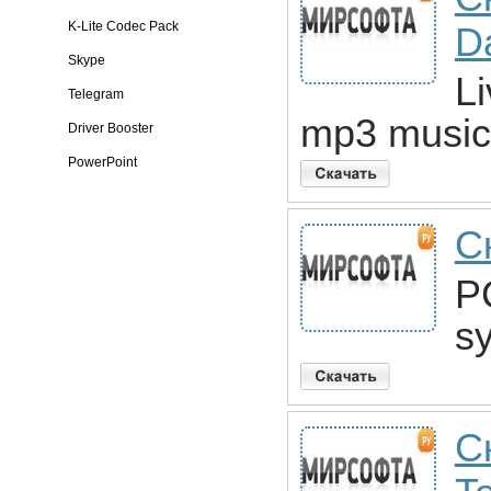
K-Lite Codec Pack
D
Skype
L
Telegram
mp3 music 
Driver Booster
PowerPoint
С
P
s
С