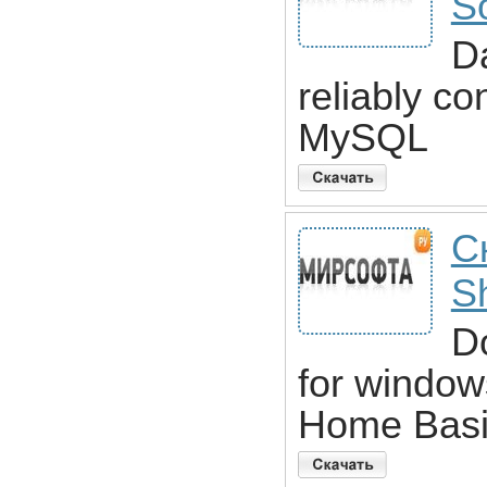
S
Da
reliably c
MySQL
С
S
Do
for window
Home Bas