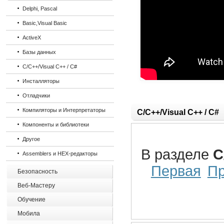
Delphi, Pascal
Basic,Visual Basic
ActiveX
Базы данных
C/C++/Visual C++ / C#
Инсталляторы
Отладчики
Компиляторы и Интерпретаторы
C/C++/Visual C++ / C#
Компоненты и библиотеки
Другое
В разделе
C
Assemblers и HEX-редакторы
Первая
П
Безопасность
Веб-Мастеру
Обучение
Мобила