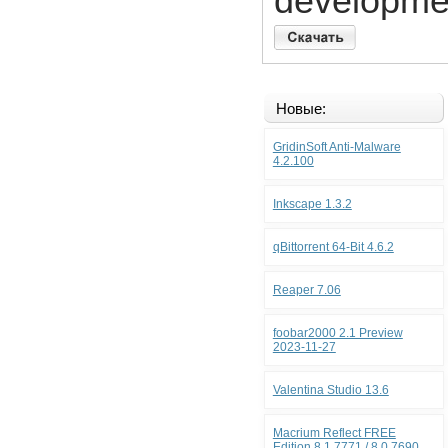
developm
Новые:
GridinSoft Anti-Malware
4.2.100
Inkscape 1.3.2
qBittorrent 64-Bit 4.6.2
Reaper 7.06
foobar2000 2.1 Preview
2023-11-27
Valentina Studio 13.6
Macrium Reflect FREE
Edition 8.1.7771 / 8.0.7690