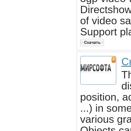
Directshow
of video s
Support pl
С
T
di
position, 
...) in som
various gra
Objects ca