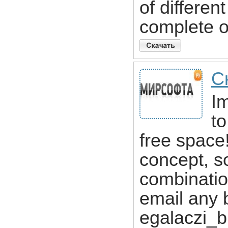
of differen
complete o
С
I
to
free space
concept, s
combinatio
email any 
egalaczi_