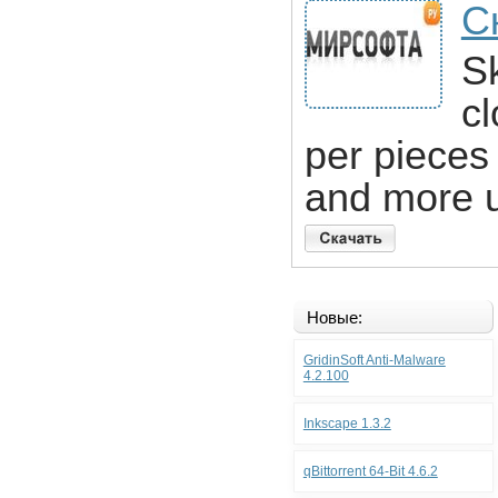
Ск
S
c
per pieces
and more u
Новые:
GridinSoft Anti-Malware
4.2.100
Inkscape 1.3.2
qBittorrent 64-Bit 4.6.2