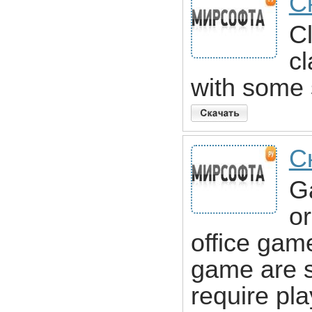
Ск
Cl
cl
with some 
С
G
or
office game
game are s
require pl