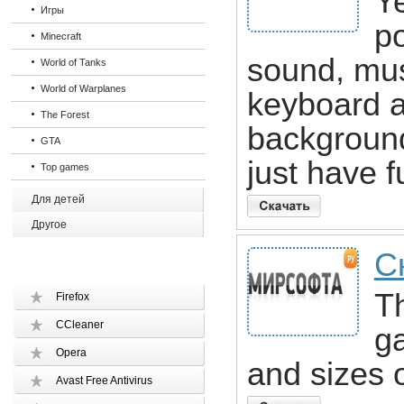
Ye
Игры
po
Minecraft
sound, musi
World of Tanks
World of Warplanes
keyboard a
The Forest
background
GTA
just have f
Top games
Для детей
Другое
Ск
Th
Firefox
CCleaner
ga
Opera
and sizes o
Avast Free Antivirus