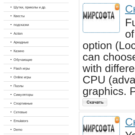
Ск
Шутки, приколы и др.
Квесты
F
подсказки
o
Action
option (Loc
Аркадные
Казино
can choos
Обучающие
with differ
Flash игры
CPU (advan
Online игры
Пазлы
graphics. 
Симуляторы
Спортивные
Сетевые
С
Emulators
Demo