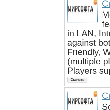
С
Mo
fe
in LAN, In
against bo
Friendly,
(multiple p
Players su
С
So