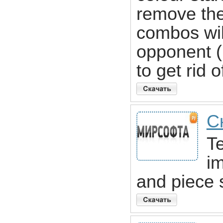
remove the
combos wil
opponent (
to get rid 
Ск
Te
i
and piece s