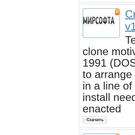
Ск
v
Te
clone motiv
1991 (DOS)
to arrange 
in a line o
install nee
enacted