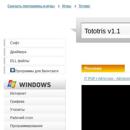
Скачать программы и игры
Игры
Тетрис
Софт
Драйвера
DLL файлы
Реклама
Программы для Вконтакте
IT POP • Айти-поп - Айтип
Интернет
Графика
Утилиты
Рабочий стол
Программирование