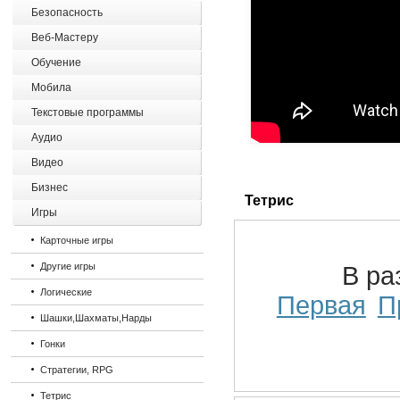
Безопасность
Веб-Мастеру
Обучение
Мобила
Текстовые программы
Аудио
Видео
Бизнес
Тетрис
Игры
Карточные игры
Другие игры
В ра
Логические
Первая
П
Шашки,Шахматы,Нарды
Гонки
Стратегии, RPG
Тетрис