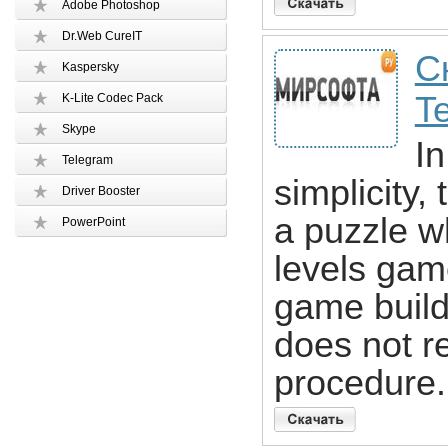
Adobe Photoshop
Dr.Web CureIT
С
Kaspersky
Te
K-Lite Codec Pack
Skype
In
Telegram
simplicity,
Driver Booster
a puzzle w
PowerPoint
levels gam
game builde
does not re
procedure.