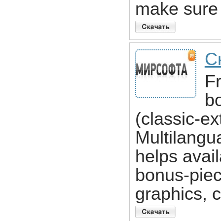
make sure
С
Fr
b
(classic-e
Multilangu
helps avail
bonus-piec
graphics, 