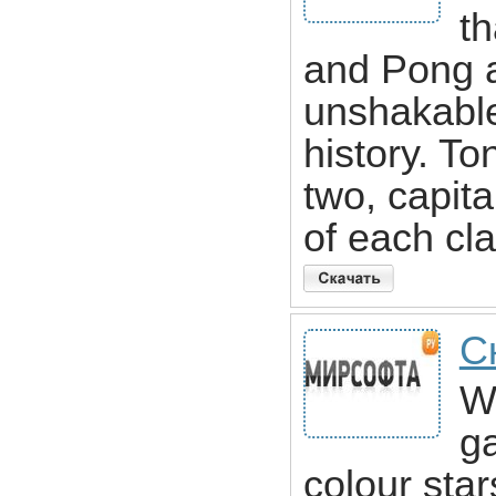
th
and Pong a
unshakable
history. To
two, capita
of each cl
С
Wi
g
colour sta