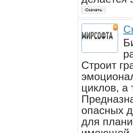
С
Б
р
Строит гр
эмоционал
циклов, а
Предназн
опасных д
для плани