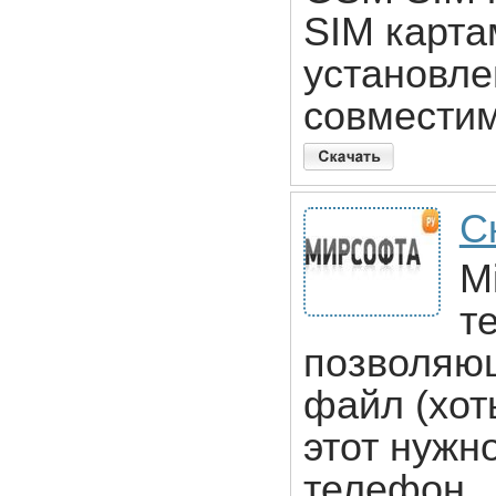
SIM карта
установле
совмести
С
M
т
позволяющ
файл (хот
этот нужн
телефон.