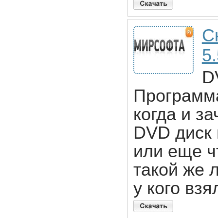
С
5
D
Программа
когда и з
DVD диск 
или еще ч
такой же 
у кого взя