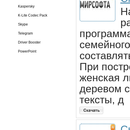
Kaspersky
Н
K-Lite Codec Pack
р
Skype
программа
Telegram
семейного
Driver Booster
PowerPoint
составлят
При постр
женская л
деревом 
тексты, д
С