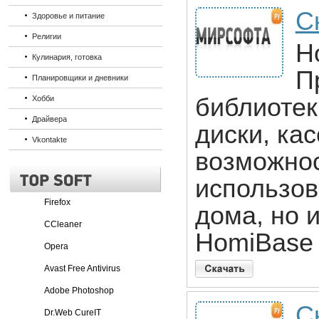
С
Здоровье и питание
Религии
H
Кулинария, готовка
П
Планировщики и дневники
библиотек
Хобби
Драйвера
диски, кас
Vkontakte
возможнос
использов
Firefox
дома, но 
CCleaner
HomiBase 
Opera
Avast Free Antivirus
Adobe Photoshop
С
Dr.Web CureIT