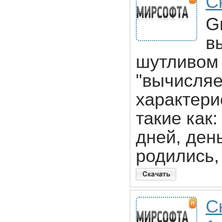
С
G
в
шутливом 
"вычисляе
характери
такие как
дней, ден
родились,
С