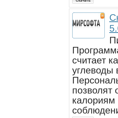
С
5
П
Программа
считает к
углеводы 
Персональ
позволят 
калориям 
соблюдени