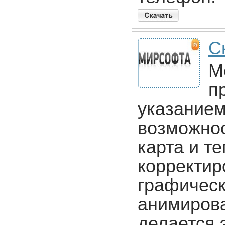
С
М
п
указанием
возможнос
карта и т
корректир
графическ
анимирова
делается 