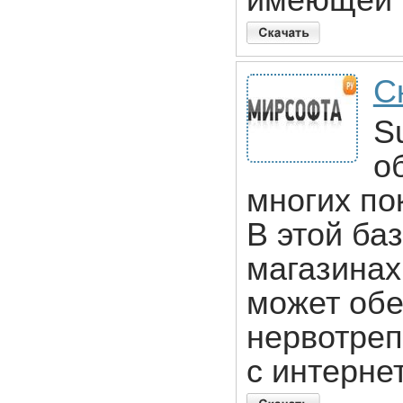
имеющей 
С
S
о
многих по
В этой ба
магазинах
может обе
нервотреп
с интерне