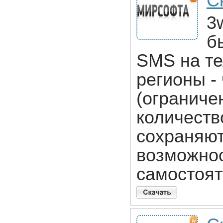
С
3
б
SMS на т
регионы -
(ограниче
количест
сохраняют
возможно
самостоят