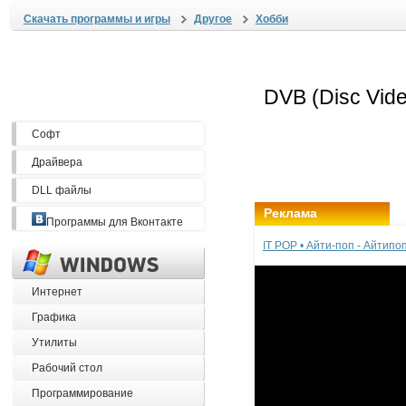
Скачать программы и игры
Другое
Хобби
Софт
Драйвера
DLL файлы
Реклама
Программы для Вконтакте
IT POP • Айти-поп - Айтип
Интернет
Графика
Утилиты
Рабочий стол
Программирование