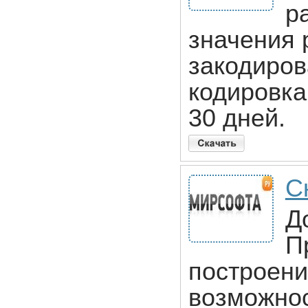
р
значения 
закодиров
кодировка
30 дней.
С
Д
П
построени
возможнос