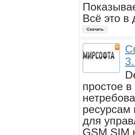
Показывае
Всё это в
С
3
D
простое в
нетребова
ресурсам
для управ
GSM SIM к