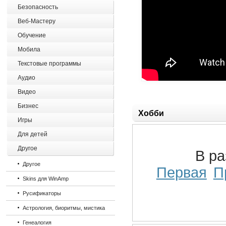
Безопасность
Веб-Мастеру
Обучение
Мобила
Текстовые программы
Аудио
Видео
Бизнес
Хобби
Игры
Для детей
Другое
В р
Другое
Первая
П
Skins для WinAmp
Русификаторы
Астрология, биоритмы, мистика
Генеалогия