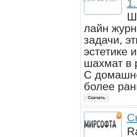
1.
Ш
лайн журн
задачи, э
эстетике 
шахмат в 
С домашне
более ран
С
R