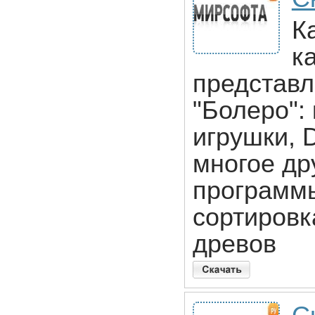
К
к
представл
"Болеро":
игрушки,
многое др
программы
сортировк
древов