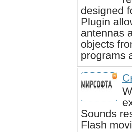
designed f
Plugin all
antennas a
objects fr
programs 
С
W
ex
Sounds re
Flash movi