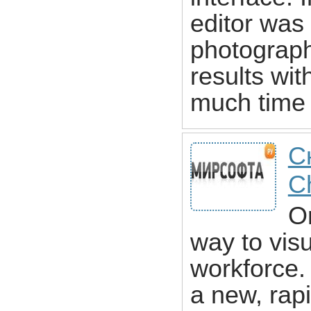
editor was 
photograph
results wi
much time o
С
Ch
Or
way to vis
workforce.
a new, rap