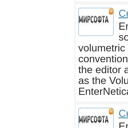
С
E
so
volumetric 
conventiona
the editor 
as the Vol
EnterNeti
С
E