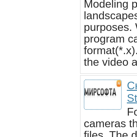
Modeling p
landscapes
purposes. 
program can
format(*.x)
the video a
С
S
Fo
cameras th
files. The 