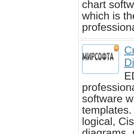
chart softw
which is th
professiona
С
D
E
profession
software w
templates.
logical, Ci
diagrams, 