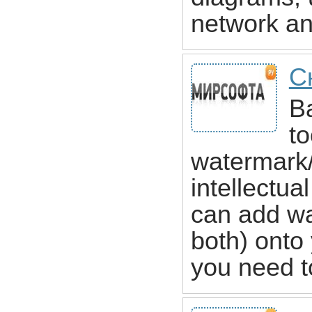
network a
С
B
to
watermark/
intellectu
can add wa
both) onto 
you need to 