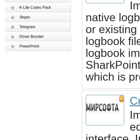
I
K-Lite Codec Pack
native logb
Skype
or existin
Telegram
Driver Booster
logbook fi
PowerPoint
logbook imp
SharkPoint
which is p
С
Im
ed
interface.