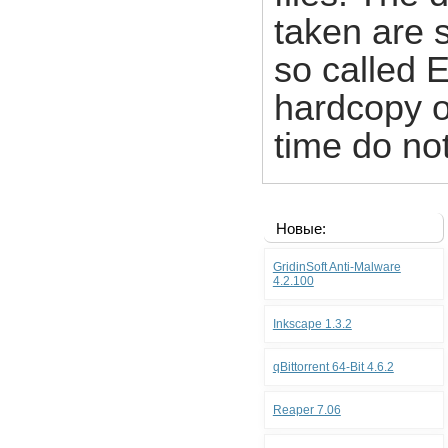
taken are 
so called 
hardcopy of
time do not
Новые:
GridinSoft Anti-Malware
4.2.100
Inkscape 1.3.2
qBittorrent 64-Bit 4.6.2
Reaper 7.06