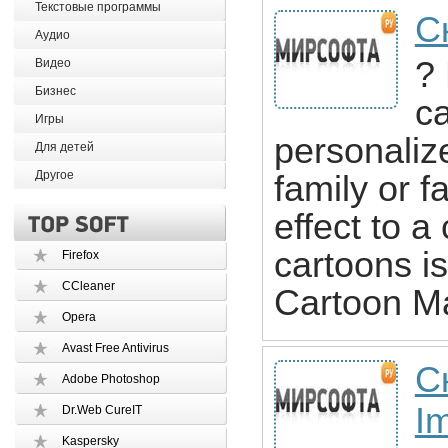
Текстовые программы
С
Аудио
?
Видео
Бизнес
c
Игры
personalize
Для детей
Другое
family or 
effect to a
cartoons i
Firefox
CCleaner
Cartoon Mak
Opera
Avast Free Antivirus
С
Adobe Photoshop
I
Dr.Web CureIT
Kaspersky