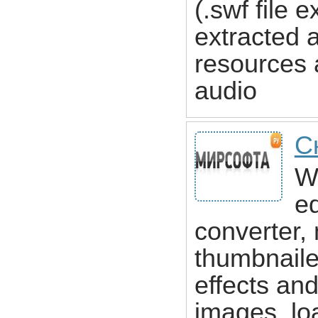
(.swf file 
extracted 
resources 
audio
С
Wi
ed
converter
thumbnaile
effects and
images, lo