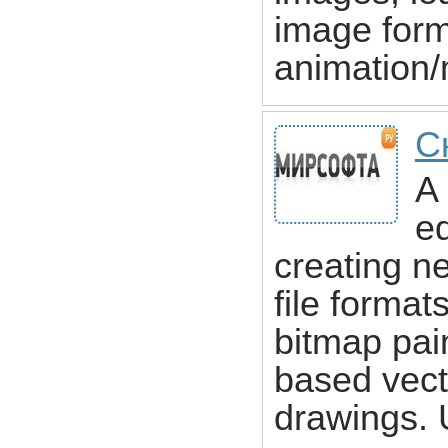
image form
animation/
С
A 
ed
creating n
file forma
bitmap pai
based vect
drawings. 