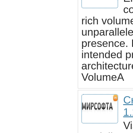
co
rich volume
unparallel
presence. 
intended pr
architectu
VolumeA
С
1.
Vi