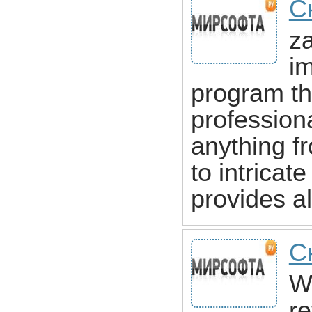
С
z
i
program th
profession
anything f
to intricat
provides al
Ск
Wi
re