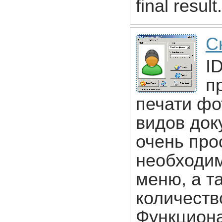
final resul
С
I
п
печати фо
видов док
очень про
необходим
меню, а т
количеств
Функцион