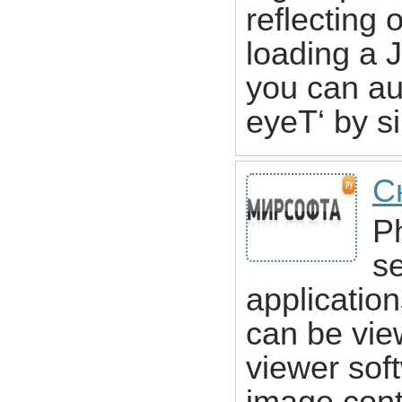
reflecting 
loading a 
you can au
eyeТ‘ by s
С
Ph
s
applicatio
can be vie
viewer sof