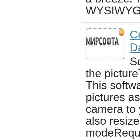
WYSIWYG m
С
D
S
the picture
This softw
pictures a
camera to 
also resize
modeRequi