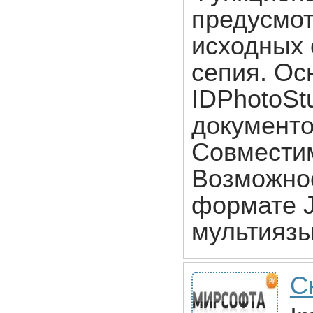
предусмо
исходных 
сепия. Ос
IDPhotoSt
документо
Совместим
Возможнос
формате 
мультиязы
С