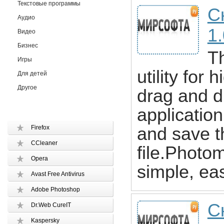
Текстовые программы
С
Аудио
1
Видео
Бизнес
T
Игры
utility for 
Для детей
Другое
drag and dr
application
Firefox
and save 
CCleaner
file.Photo
Opera
simple, ea
Avast Free Antivirus
Adobe Photoshop
С
Dr.Web CureIT
Kaspersky