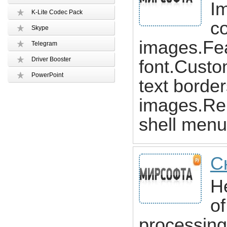
I
K-Lite Codec Pack
co
Skype
images.Fe
Telegram
Driver Booster
font.Custo
PowerPoint
text borde
images.Re
shell menu
Ск
He
of
processing 