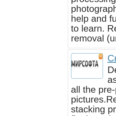
photographe
help and f
to learn. R
removal (un
С
D
as
all the pr
pictures.R
stacking p