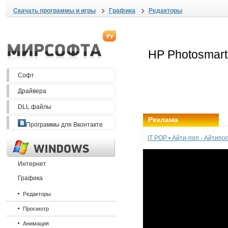
Скачать программы и игры
Графика
Редакторы
Софт
Драйвера
DLL файлы
Реклама
Программы для Вконтакте
IT POP • Айти-поп - Айтип
Интернет
Графика
Редакторы
Просмотр
Анимация