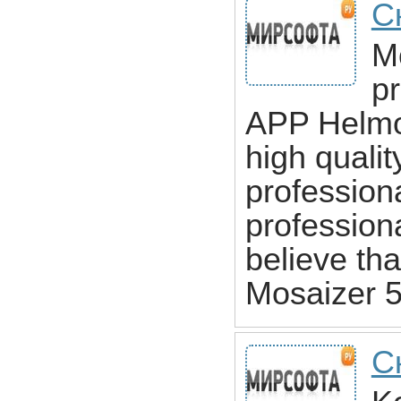
С
Mo
pr
APP Helmon
high quali
profession
profession
believe tha
Mosaizer 5
С