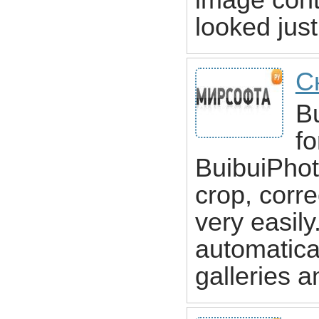
image cont
looked jus
С
Bu
fo
BuibuiPhot
crop, corre
very easily
automatica
galleries 