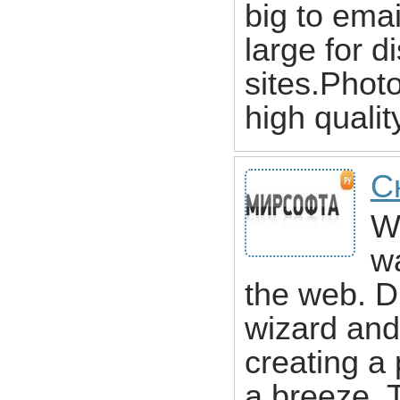
big to emai
large for 
sites.Phot
high qualit
С
W
wa
the web. Dr
wizard and
creating a
a breeze. 