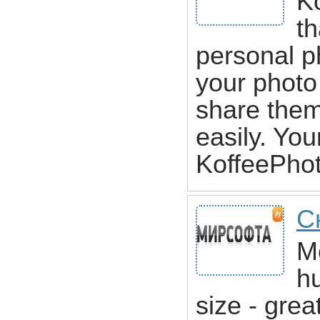
Ko
th
personal p
your photo
share them 
easily. You
KoffeePhot
С
M
h
size - great