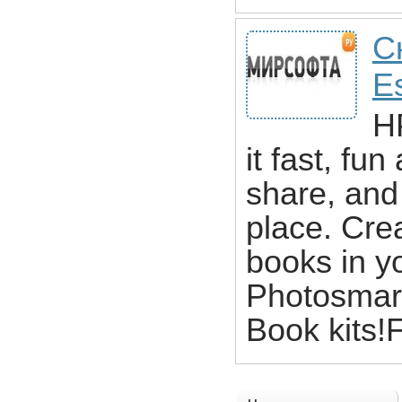
С
Es
H
it fast, fun
share, and 
place. Crea
books in 
Photosmart
Book kits!