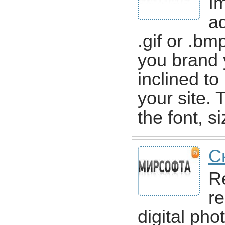
I
ad
.gif or .bm
you brand 
inclined to
your site.
the font, s
С
Re
re
digital ph