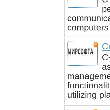
p
communica
computers 
С
C+
a
management
functionali
utilizing 