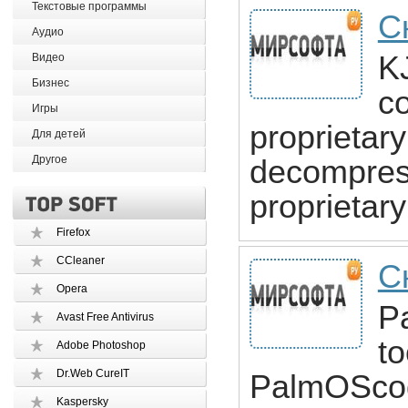
Текстовые программы
С
Аудио
KJ
Видео
Бизнес
co
Игры
proprietar
Для детей
Другое
decompress
proprietary
Firefox
CCleaner
С
Opera
P
Avast Free Antivirus
to
Adobe Photoshop
Dr.Web CureIT
PalmOScod
Kaspersky