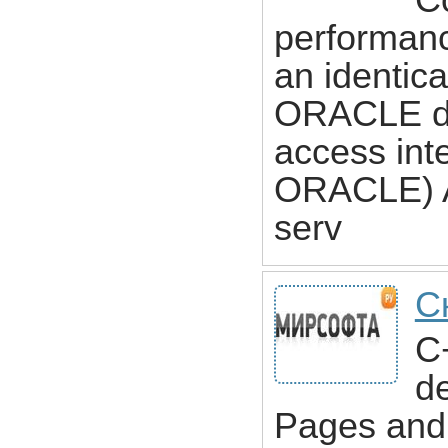
Co
performan
an identica
ORACLE da
access int
ORACLE) AP
serv
С
C
d
Pages and 