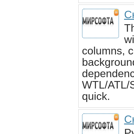
С
Th
w
columns, c
background
dependencie
WTL/ATL/ST
quick.
С
Py