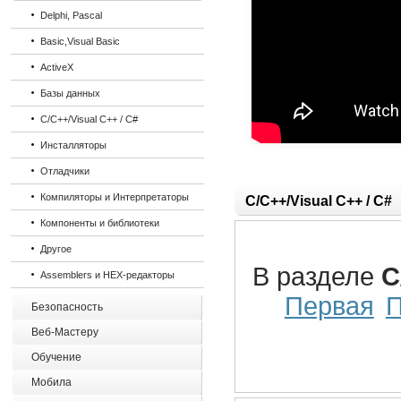
Delphi, Pascal
Basic,Visual Basic
ActiveX
Базы данных
C/C++/Visual C++ / C#
Инсталляторы
Отладчики
Компиляторы и Интерпретаторы
C/C++/Visual C++ / C#
Компоненты и библиотеки
Другое
В разделе
C
Assemblers и HEX-редакторы
Первая
Безопасность
Веб-Мастеру
Обучение
Мобила