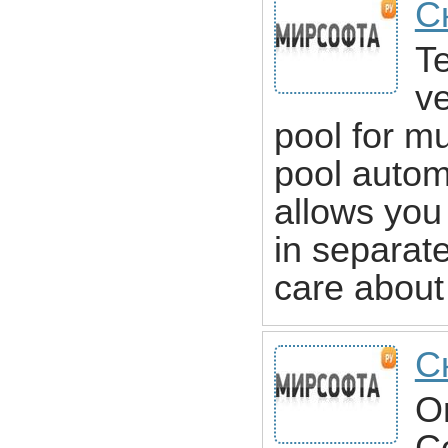
С
Te
ve
pool for m
pool autom
allows you 
in separate
care about
С
O