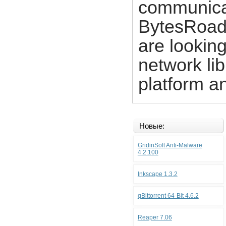
communica
BytesRoad.
are looking
network li
platform an
Новые:
GridinSoft Anti-Malware
4.2.100
Inkscape 1.3.2
qBittorrent 64-Bit 4.6.2
Reaper 7.06