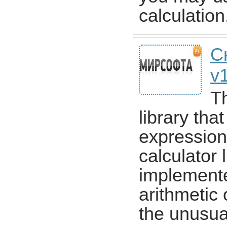
calculation
С
v
Th
library tha
expression
calculator 
implemente
arithmetic 
the unusua