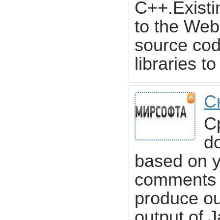
C++.Existi
to the Web
source cod
libraries t
С
C
d
based on y
comments e
produce out
output of 