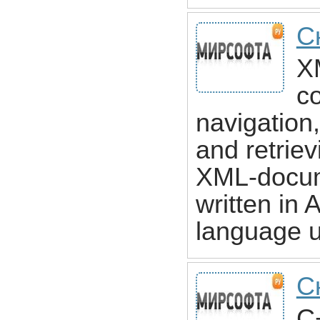
С
X
c
navigation,
and retriev
XML-docume
written in
language u
С
C