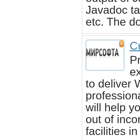
Javadoc ta
etc. The d
С
P
ex
to deliver
professiona
will help y
out of inco
facilities i