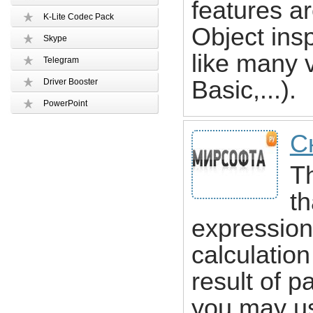
features 
K-Lite Codec Pack
Object insp
Skype
like many 
Telegram
Basic,...).
Driver Booster
PowerPoint
С
Th
th
expression
calculatio
result of 
you may us