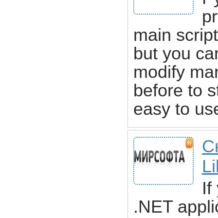
pr
main script
but you ca
modify manu
before to s
easy to use.
С
Li
If
.NET appli