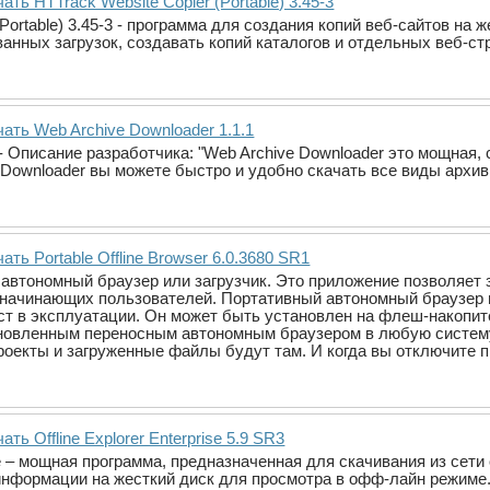
ать HTTrack Website Copier (Portable) 3.45-3
(Portable) 3.45-3 - программа для создания копий веб-сайтов н
анных загрузок, создавать копий каталогов и отдельных веб-ст
ать Web Archive Downloader 1.1.1
 - Описание разработчика: "Web Archive Downloader это мощная,
Downloader вы можете быстро и удобно скачать все виды архи
ать Portable Offline Browser 6.0.3680 SR1
r - автономный браузер или загрузчик. Это приложение позволяет
 начинающих пользователей. Портативный автономный браузер 
ст в эксплуатации. Он может быть установлен на флеш-накопит
ановленным переносным автономным браузером в любую систему
роекты и загруженные файлы будут там. И когда вы отключите п
ать Offline Explorer Enterprise 5.9 SR3
rise – мощная программа, предназначенная для скачивания из се
информации на жесткий диск для просмотра в офф-лайн режиме