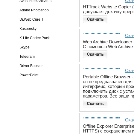
Скач
Avast Free Antivirus
HTTrack Website Copier 
Adobe Photoshop
допускает докачку прерв
Dr.Web CureIT
Kaspersky
Скач
K-Lite Codec Pack
Web Archive Downloader
С помошью Web Archive 
Skype
Telegram
Driver Booster
Скач
PowerPoint
Portable Offline Browse
он не предназначен для
интерфейс, который про
подключить диск с уст
параметров. Все ваши п
Скач
Offline Explorer Enterp
HTTPS) с сохранением 