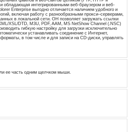
 и обладающая интегрированными веб-браузером и веб-
orer Enterprise выгодно отличается наличием удобного и
огий, включая работу с разнообразными прокси–серверами,
анных в локальной сети. ОН позволяет загружать ссылки
 XML/XSL/DTD, M3U, PDF, AAM, MS NetShow Channel (.NSC)
изводить гибкую настройку для загрузки исключительно
томатически устанавливать соединение с Интернет,
форматы, в том числе и для записи на CD-диски, управлять
 или ее часть одним щелчком мыши.