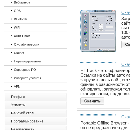
Вебкамера
GPS
Ска
Заг
Bluetooth
сайт
вы 
WiFi
100
Анти-Спам
авт
Он-лайн новости
Usenet
Перекодировщики
Скач
Серверное ПО
HTTrack - это офлайн-бр
Ссылки на сайты автома
Интернет утилиты
загрузить весь сайт, е
файлы в зависимости от 
VPN
обновлять, загружая т
сканирования, поддержк
Графика
Утилиты
Рабочий стол
Скач
Программирование
Portable Offline Browse
он не предназначен для
Безопасность