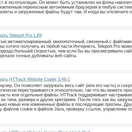
ст в эксплуатации. Он может быть установлен на флеш-накопит
ановленным переносным автономным браузером в любую систему
роекты и загруженные файлы будут там. И когда вы отключите п
ать Teleport Pro 1.69
ностью автоматизированный, многопоточный, связанный с файлам
ы хотите получить из любой части Интернета. Teleport Pro мож
гораздо большей скоростью, чем если бы вы просматривали сай
и делали точные дубликаты веб-сайты.
ать HTTrack Website Copier 3.46-1
аузер. Он позволяет загружать весь сайт (или его часть) и сохр
тически перестраиваются относительно, так что вы можете прос
го часть или отдельные файлы. HTTrack поддерживает настраив
их типа, размера и других критериев. После того, как вы загрузи
олько новые или измененные файлы в последующие прогоны. Др
у файлов cookie и файлов Java, проверку ссылок, управление по