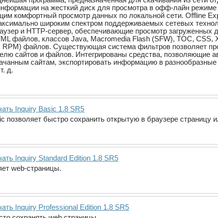
информации на жесткий диск для просмотра в офф-лайн режиме
им комфортный просмотр данных по локальной сети. Offline Expl
максимально широким спектром поддерживаемых сетевых технол
раузер и HTTP-сервер, обеспечивающие просмотр загруженных д
TML файлов, классов Java, Macromedia Flash (SFW), TOC, CSS,
, RPM) файлов. Существующая система фильтров позволяет про
лю сайтов и файлов. Интегрированы средства, позволяющие ав
качанным сайтам, экспортировать информацию в разнообразные 
. д.
ать Inquiry Basic 1.8 SR5
asic позволяет быстро сохранить открытую в браузере страницу
ать Inquiry Standard Edition 1.8 SR5
яет web-страницы.
ать Inquiry Professional Edition 1.8 SR5
сто сохранять web страницы.