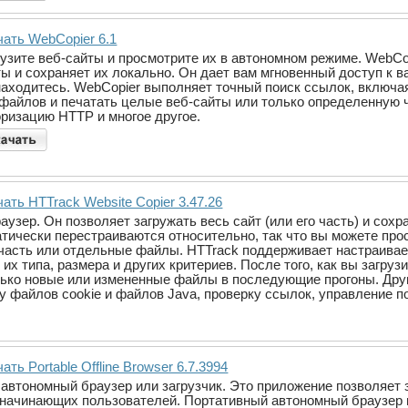
чать WebCopier 6.1
рузите веб-сайты и просмотрите их в автономном режиме. WebCop
ы и сохраняет их локально. Он дает вам мгновенный доступ к в
находитесь. WebCopier выполняет точный поиск ссылок, включая
 файлов и печатать целые веб-сайты или только определенную 
оризацию HTTP и многое другое.
ать HTTrack Website Copier 3.47.26
аузер. Он позволяет загружать весь сайт (или его часть) и сохр
тически перестраиваются относительно, так что вы можете прос
го часть или отдельные файлы. HTTrack поддерживает настраив
их типа, размера и других критериев. После того, как вы загрузи
олько новые или измененные файлы в последующие прогоны. Др
у файлов cookie и файлов Java, проверку ссылок, управление по
ать Portable Offline Browser 6.7.3994
r - автономный браузер или загрузчик. Это приложение позволяет
 начинающих пользователей. Портативный автономный браузер 