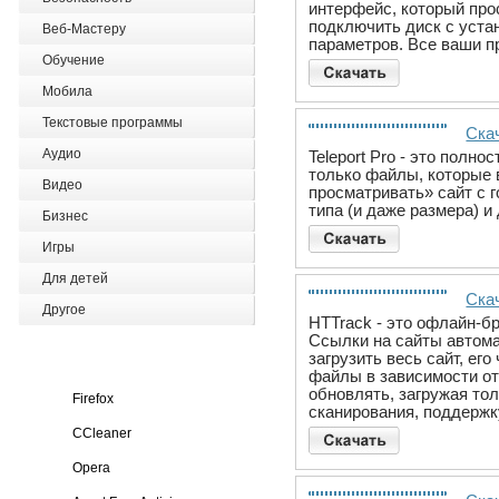
интерфейс, который про
подключить диск с уст
Веб-Мастеру
параметров. Все ваши п
Обучение
Мобила
Текстовые программы
Скач
Аудио
Teleport Pro - это пол
только файлы, которые в
Видео
просматривать» сайт с 
типа (и даже размера) 
Бизнес
Игры
Для детей
Скач
Другое
HTTrack - это офлайн-бр
Ссылки на сайты автома
загрузить весь сайт, е
файлы в зависимости от 
обновлять, загружая т
Firefox
сканирования, поддержк
CCleaner
Opera