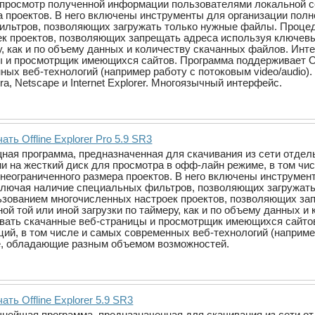
просмотр полученной информации пользователями локальной сети
а проектов. В него включены инструменты для организации пол
льтров, позволяющих загружать только нужные файлы. Процед
к проектов, позволяющих запрещать адреса используя ключевые
ру, как и по объему данных и количеству скачанных файлов. Ин
 и просмотрщик имеющихся сайтов. Программа поддерживает OL
ных веб-технологий (например работу с потоковым video/audio
a, Netscape и Internet Explorer. Многоязычный интерфейс.
ать Offline Explorer Pro 5.9 SR3
мощная программа, предназначенная для скачивания из сети отд
на жесткий диск для просмотра в офф-лайн режиме, в том числе и
неограниченного размера проектов. В него включены инструмен
ключая наличие специальных фильтров, позволяющих загружат
ьзованием многочисленных настроек проектов, позволяющих за
ной той или иной загрузки по таймеру, как и по объему данных 
вать скачанные веб-страницы и просмотрщик имеющихся сайтов
ций, в том числе и самых современных веб-технологий (например
е, обладающие разным объемом возможностей.
ать Offline Explorer 5.9 SR3
мощнейшая программа, предназначенная для скачивания из сети 