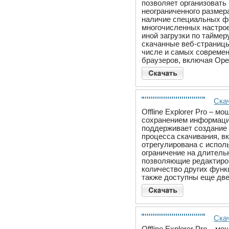
позволяет организовать 
неограниченного размер
наличие специальных фи
многочисленных настрое
иной загрузки по тайме
скачанные веб-страницы
числе и самых современ
браузеров, включая Oper
Скач
Offline Explorer Pro – 
сохранением информации 
поддерживает создание 
процесса скачивания, в
отрегулирована с испол
ограничение на длитель
позволяющие редактиро
количество других функ
также доступны еще дв
Скач
Offline Explorer Pro – 