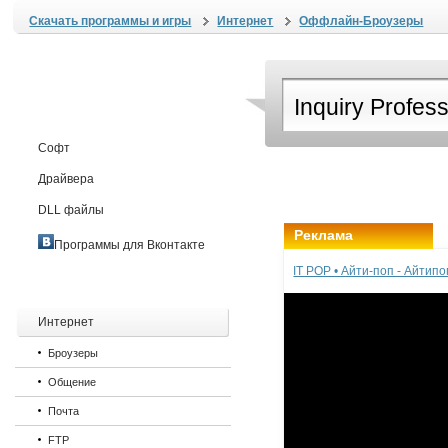
Скачать программы и игры
Интернет
Оффлайн-Броузеры
Софт
Драйвера
DLL файлы
Реклама
Программы для Вконтакте
IT POP • Айти-поп - Айтип
Интернет
Броузеры
Общение
Почта
FTP