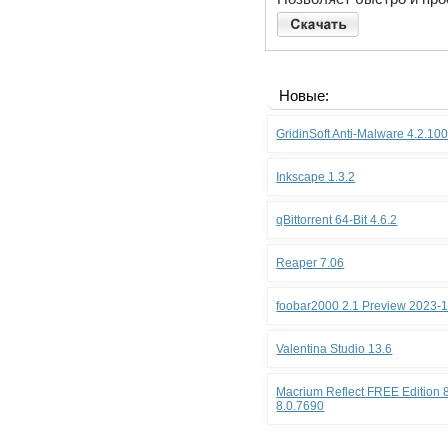
Новые:
GridinSoft Anti-Malware 4.2.10
Inkscape 1.3.2
qBittorrent 64-Bit 4.6.2
Reaper 7.06
foobar2000 2.1 Preview 2023-
Valentina Studio 13.6
Macrium Reflect FREE Edition 8
8.0.7690