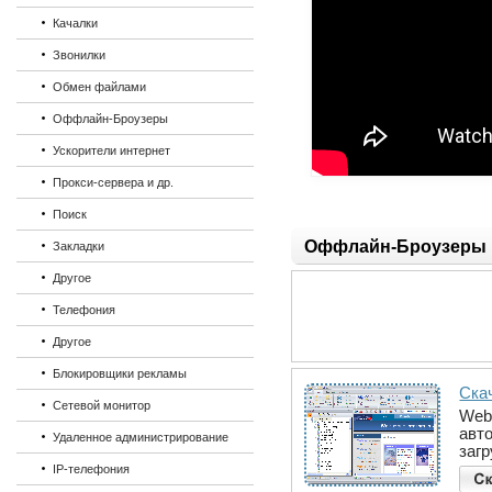
Качалки
Звонилки
Обмен файлами
Оффлайн-Броузеры
Ускорители интернет
Прокси-сервера и др.
Поиск
Оффлайн-Броузеры
Закладки
Другое
Телефония
Другое
Блокировщики рекламы
Ска
Сетевой монитор
Web
авт
Удаленное администрирование
заг
IP-телефония