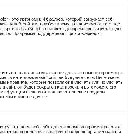
ier - это автономный браузер, который загружает веб-
ажным веб-сайтам в любое время, независимо от того, где
 парсинг JavaScript, он может одновременно загружать до
часть. Программа поддерживает прокси-серверы,
анять его в локальном каталоге для автономного просмотра.
матривать локальный сайт, не будучи в сети. Вы можете
аемые правила, которые позволяют включать или исключать
ли сайт, он будет сохранен как проект, и вы сможете его
угие функции включают пользовательские пределы
током и многое другое.
 загружать весь веб-сайт для автономного просмотра, хотя
имеет многопользовательский, но хорошо организованный