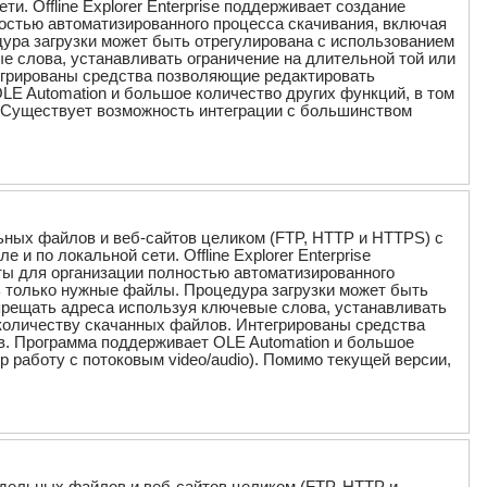
. Offline Explorer Enterprise поддерживает создание
ностью автоматизированного процесса скачивания, включая
ура загрузки может быть отрегулирована с использованием
 слова, устанавливать ограничение на длительной той или
тегрированы средства позволяющие редактировать
E Automation и большое количество других функций, в том
). Существует возможность интеграции с большинством
ельных файлов и веб-сайтов целиком (FTP, HTTP и HTTPS) с
 по локальной сети. Offline Explorer Enterprise
ты для организации полностью автоматизированного
ь только нужные файлы. Процедура загрузки может быть
прещать адреса используя ключевые слова, устанавливать
и количеству скачанных файлов. Интегрированы средства
. Программа поддерживает OLE Automation и большое
 работу с потоковым video/audio). Помимо текущей версии,
отдельных файлов и веб-сайтов целиком (FTP, HTTP и