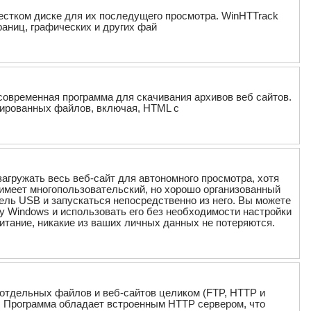
а жестком диске для их последущего просмотра. WinHTTrack
раниц, графических и других фай
 современная программа для скачивания архивов веб сайтов.
вированных файлов, включая, HTML с
 загружать весь веб-сайт для автономного просмотра, хотя
имеет многопользовательский, но хорошо организованный
ель USB и запускаться непосредственно из него. Вы можете
 Windows и использовать его без необходимости настройки
итание, никакие из ваших личных данных не потеряются.
ти отдельных файлов и веб-сайтов целиком (FTP, HTTP и
. Программа обладает встроенным HTTP сервером, что