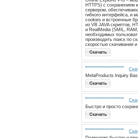
HTTPS) с сохранением 
сервером, обеспечивающ
гибкого интерфейса, и 
cookies и встроенные б
из VB JAVA скриптов, H
и RealMedia (SMIL, RAM
необходимых пользовате
производить поиск по с
скоростью скачивания и т
Скач
MetaProducts Inquiry B
Скач
Быстро и просто сохран
Скач
Позволяет быстро и про