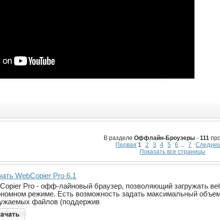
В разделе
Оффлайн-Броузеры
-
111
про
Первая
1
2
3
4
5
6
...
7
Следую
Показать все страницы
чать WebCopier Pro 6.1
Copier Pro - офф-лайновый браузер, позволяющий загружать веб
ономном режиме. Есть возможность задать максимальный объем
ружаемых файлов (поддержив