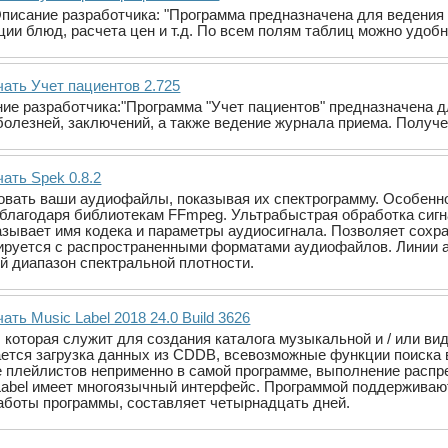
писание разработчика: "Программа предназначена для ведения 
ции блюд, расчета цен и т.д. По всем полям таблиц можно удоб
чать Учет пациентов 2.725
ние разработчика:"Программа "Учет пациентов" предназначена 
болезней, заключений, а также ведение журнала приема. Получ
ать Spek 0.8.2
ровать ваши аудиофайлы, показывая их спектрограмму. Особен
ь благодаря библиотекам FFmpeg. Ультрабыстрая обработка сиг
азывает имя кодека и параметры аудиосигнала. Позволяет сохр
ируется с распространенными форматами аудиофайлов. Линии а
й диапазон спектральной плотности.
ать Music Label 2018 24.0 Build 3626
а, которая служит для создания каталога музыкальной и / или 
ется загрузка данных из CDDB, всевозможные функции поиска 
 плейлистов неприменно в самой программе, выполнение распр
Label имеет многоязычный интерфейс. Программой поддерживаю
аботы программы, составляет четырнадцать дней.