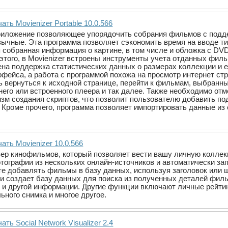
ать Movienizer Portable 10.0.566
– приложение позволяющее упорядочить собрания фильмов с под
зычные. Эта программа позволяет сэкономить время на вводе ти
я собранная информация о картине, в том числе и обложка с DV
этого, в Movienizer встроены инструменты учета отданных фил
ена поддержка статистических данных о размерах коллекции и
рфейса, а работа с программой похожа на просмотр интернет с
 вернуться к исходной странице, перейти к фильмам, выбранны
го или встроенного плеера и так далее. Также необходимо отм
зм создания скриптов, что позволит пользователю добавить по
роме прочего, программа позволяет импортировать данные из ст
ать Movienizer 10.0.566
айзер кинофильмов, который позволяет вести вашу личную колл
тографии из нескольких онлайн-источников и автоматически з
е добавлять фильмы в базу данных, используя заголовок или 
ки создает базу данных для поиска из полученных деталей филь
е и другой информации. Другие функции включают личные рейти
ного снимка и многое другое.
ать Social Network Visualizer 2.4