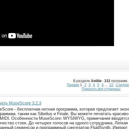
В разделе
Хобби
-
332
программ.
Первая
1
2
3
4
5
6
...
22
Следую
Показать все страницы
чать MuseScore 3.2.3
eScore - бесплатная нотная программа, которая предлагает эк
раммам, таким как Sibelius и Finale. Вы можете печатать крас
 MIDI. Особенности MuseScore: WYSIWYG, примечания вводятся
чество стоек. До четырех голосов на одного сотрудника. Легка
ванный секвенсор и программный синтезатор FluidSynth. Импор