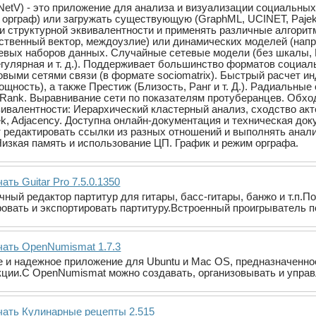
SocNetV) - это приложение для анализа и визуализации социальн
 орграф) или загружать существующую (GraphML, UCINET, Pajek 
и структурной эквивалентности и применять различные алгорит
ственный вектор, междоузлие) или динамических моделей (нап
вых наборов данных. Случайные сетевые модели (без шкалы, ErdЕ
гулярная и т. д.). Поддерживает большинство форматов социальн
овыми сетями связи (в формате sociomatrix). Быстрый расчет ин
щность), а также Престиж (Близость, Ранг и т. Д.). Радиальны
Rank. Выравнивание сети по показателям протуберанцев. Обход 
ивалентности: Иерархический кластерный анализ, сходство ак
ek, Adjacency. Доступна онлайн-документация и техническая док
 редактировать ссылки из разных отношений и выполнять анали
 Низкая память и использование ЦП. График и режим орграфа.
ать Guitar Pro 7.5.0.1350
ечный редактор партитур для гитары, басс-гитары, банжо и т.п.П
овать и экспортировать партитуру.Встроенный проигрыватель 
чать OpenNumismat 1.7.3
 и надежное приложение для Ubuntu и Mac OS, предназначенно
ции.С OpenNumismat можно создавать, организовывать и упра
чать Кулинарные рецепты 2.515