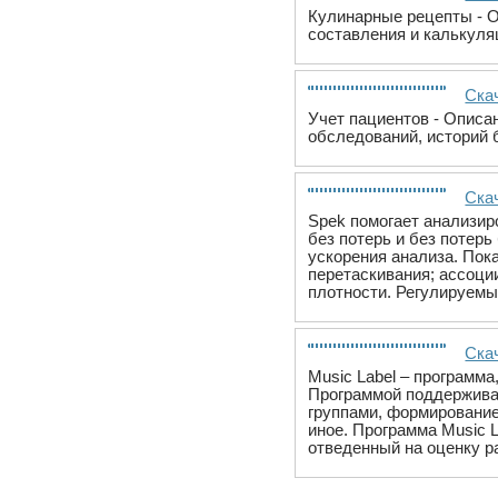
Кулинарные рецепты - О
составления и калькуля
Ска
Учет пациентов - Описа
обследований, историй 
Скач
Spek помогает анализи
без потерь и без потер
ускорения анализа. Пок
перетаскивания; ассоци
плотности. Регулируемы
Скач
Music Label – программ
Программой поддержива
группами, формирование
иное. Программа Music 
отведенный на оценку р