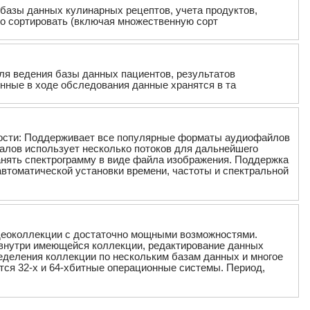
базы данных кулинарных рецептов, учета продуктов,
но сортировать (включая множественную сорт
для ведения базы данных пациентов, результатов
енные в ходе обследования данные хранятся в та
ности: Поддерживает все популярные форматы аудиофайлов
налов использует несколько потоков для дальнейшего
анять спектрограмму в виде файла изображения. Поддержка
втоматической установки времени, частоты и спектральной
видеоколлекции с достаточно мощными возможностями.
внутри имеющейся коллекции, редактирование данных
еделения коллекции по нескольким базам данных и многое
тся 32-х и 64-хбитные операционные системы. Период,