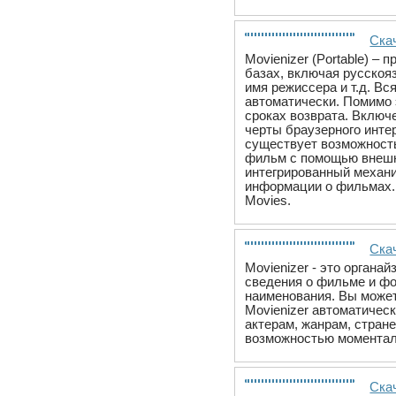
Скач
Movienizer (Portable) 
базах, включая русскоя
имя режиссера и т.д. Вс
автоматически. Помимо 
сроках возврата. Включ
черты браузерного инте
существует возможность
фильм с помощью внешне
интегрированный механи
информации о фильмах. К
Movies.
Скач
Movienizer - это орган
сведения о фильме и фо
наименования. Вы может
Movienizer автоматичес
актерам, жанрам, стран
возможностью моменталь
Скач