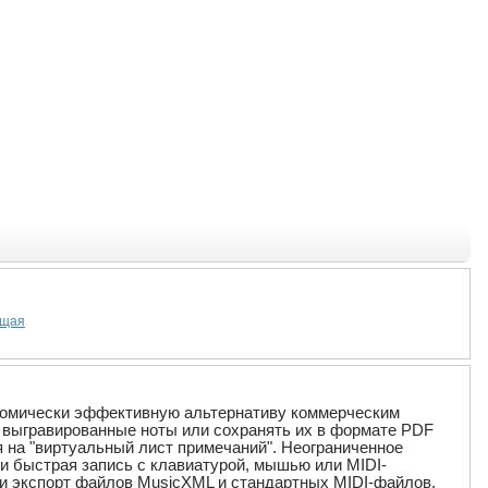
щая
ономически эффективную альтернативу коммерческим
иво выгравированные ноты или сохранять их в формате PDF
 на "виртуальный лист примечаний". Неограниченное
я и быстрая запись с клавиатурой, мышью или MIDI-
т и экспорт файлов MusicXML и стандартных MIDI-файлов.