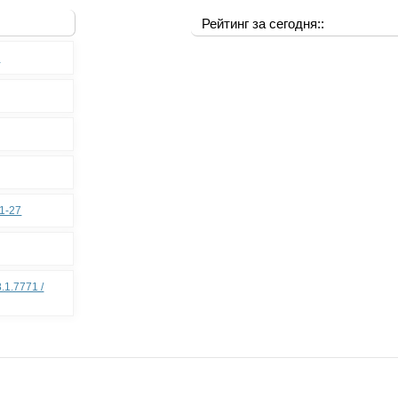
Рейтинг за сегодня::
0
11-27
.1.7771 /