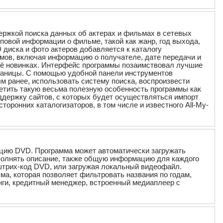
держкой поиска данных об актерах и фильмах в сетевых
повой информации о фильме, такой как жанр, год выхода,
D диска и фото актеров добавляется к каталогу
ьмов, включая информацию о получателе, дате передачи и
 её новинках. Интерфейс программы позаимствовал лучшие
траницы. С помощью удобной панели инструментов
м ранее, использовать систему поиска, воспроизвести
етить такую весьма полезную особенность программы как
ддержку сайтов, с которых будет осуществляться импорт
оронних каталогизаторов, в том числе и известного All-My-
екцию DVD. Программа может автоматически загружать
аполнять описание, также общую информацию для каждого
штрих-код DVD, или загружая локальный видеофайл.
ма, которая позволяет фильтровать названия по годам,
нги, кредитный менеджер, встроенный медиаплеер с