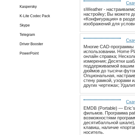
Скач
Kaspersky
sWeather - настраиваем
настройку; Вы можете д
K-Lite Codec Pack
«Конфигурация» в разде
изображений для услови
Skype
Telegram
Скач
Driver Booster
Многие CAD-программы п
использовании. Home Pl
PowerPoint
онлайн справка; Нескол
измерения; Десятки шаб
поддерживаемой вашим д
дюймов до тысячи футов
Опциональная, настраив
стену рамкой, узорами 
других чертежах; Удали
Скач
EMDB (Portable) — Eric
фильмов. Программа раб
возможностями программ
десятибалльной шкале),
клавиш, наличие «портаб
носитель.