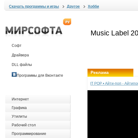
Скачать программы и игры
Другое
Хобби
Софт
Драйвера
DLL файлы
Реклама
Программы для Вконтакте
IT POP • Айти-поп - Айтип
Интернет
Графика
Утилиты
Рабочий стол
Программирование