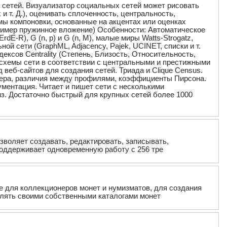
ых сетей. Визуализатор социальных сетей может рисовать
и т. Д.), оценивать сплоченность, центральность,
мы компоновки, основанные на акцентах или оценках
ример пружинное вложение) Особенности: Автоматическое
-R), G (n, p) и G (n, M), малые миры Watts-Strogatz,
ой сети (GraphML, Adjacency, Pajek, UCINET, списки и т.
дексов Centrality (Степень, Близость, Относительность,
е схемы сети в соответствии с центральными и престижными
веб-сайтов для создания сетей. Триада и Clique Census.
тера, различия между профилями, коэффициенты Пирсона.
ументация. Читает и пишет сети с несколькими
з. Достаточно быстрый для крупных сетей более 1000
озволяет создавать, редактировать, записывать,
поддерживает одновременную работу с 256 тре
е для коллекционеров монет и нумизматов, для создания
влять своими собственными каталогами монет