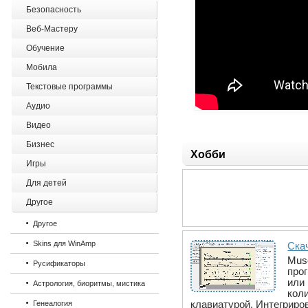
Безопасность
Веб-Мастеру
Обучение
Мобила
Текстовые программы
Аудио
Видео
Бизнес
Хобби
Игры
Для детей
Другое
Другое
Skins для WinAmp
Ска
Mus
Русификаторы
прог
или
Астрология, биоритмы, мистика
коли
клавиатурой. Интегриро
Генеалогия