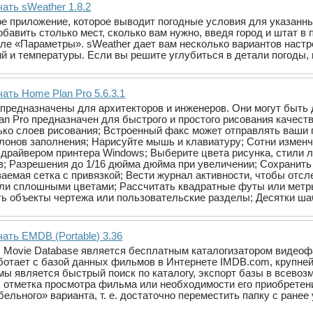
ать sWeather 1.8.2
ое приложение, которое выводит погодные условия для указанн
обавить столько мест, сколько вам нужно, введя город и штат 
ле «Параметры». sWeather дает вам несколько вариантов настро
й и температуры. Если вы решите углубиться в детали погоды, 
ать Home Plan Pro 5.6.3.1
редназначены для архитекторов и инженеров. Они могут быть 
an Pro предназначен для быстрого и простого рисования качест
ько слоев рисования; Встроенный факс может отправлять ваши
лонов заполнения; Нарисуйте мышь и клавиатуру; Сотни измен
райвером принтера Windows; Выберите цвета рисунка, стили л
; Разрешения до 1/16 дюйма дюйма при увеличении; Сохранить
аемая сетка с привязкой; Вести журнал активности, чтобы отс
или сплошными цветами; Рассчитать квадратные футы или метры
ть объекты чертежа или пользовательские разделы; Десятки ша
ать EMDB (Portable) 3.36
's Movie Database является бесплатным каталогизатором видео
отает с базой данных фильмов в Интернете IMDB.com, крупней
ы является быстрый поиск по каталогу, экспорт базы в всево
 отметка просмотра фильма или необходимости его приобретен
ельного» варианта, т. е. достаточно переместить папку с ране