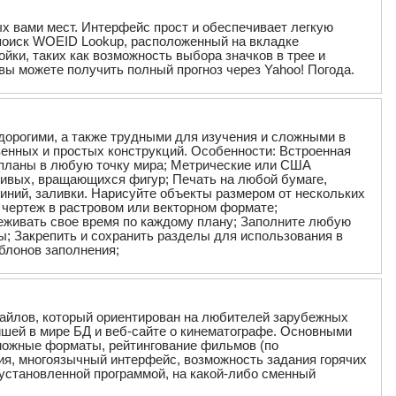
ых вами мест. Интерфейс прост и обеспечивает легкую
в поиск WOEID Lookup, расположенный на вкладке
йки, таких как возможность выбора значков в трее и
вы можете получить полный прогноз через Yahoo! Погода.
дорогими, а также трудными для изучения и сложными в
венных и простых конструкций. Особенности: Встроенная
 планы в любую точку мира; Метрические или США
чивых, вращающихся фигур; Печать на любой бумаге,
иний, заливки. Нарисуйте объекты размером от нескольких
 чертеж в растровом или векторном формате;
леживать свое время по каждому плану; Заполните любую
; Закрепить и сохранить разделы для использования в
блонов заполнения;
файлов, который ориентирован на любителей зарубежных
шей в мире БД и веб-сайте о кинематографе. Основными
зможные форматы, рейтингование фильмов (по
ия, многоязычный интерфейс, возможность задания горячих
е установленной программой, на какой-либо сменный