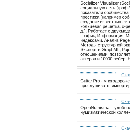
Socializer Visualizer (
социальную сеть (граф /
показатели сообщества 
престижа (например соб
создание известных сете
кольцевая решетка, d-ре
д.). Работает с двухмод
График, Информация, Мо
индексами. Анализ Page
Методы структурной экв
Экспорт в GraphML, Paj
отношениями, позволяет
актеров и 10000 ребер.
Скач
Guitar Pro - многодорож
прослушивать, импортир
Ска
OpenNumismat - удобное
нумизматической коллек
Ска