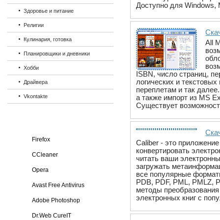
Доступно для Windows, 
Здоровье и питание
Религии
Скач
Кулинария, готовка
All
воз
Планировщики и дневники
обл
воз
Хобби
ISBN, число страниц, п
логических и текстовых
Драйвера
переплетам и так далее
Vkontakte
а также импорт из MS E
Существует возможность
Скач
Firefox
Caliber - это приложени
конвертировать электро
CCleaner
читать ваши электронны
загружать метаинформац
Opera
все популярные форматы
PDB, PDF, PML, PMLZ, P
Avast Free Antivirus
методы преобразования 
электронных книг с попу
Adobe Photoshop
Dr.Web CureIT