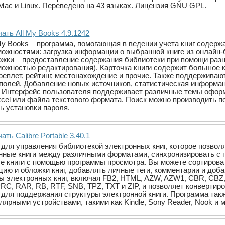
Mac и Linux. Переведено на 43 языках. Лицензия GNU GPL.
ать All My Books 4.9.1242
 My Books – программа, помогающая в ведении учета книг содерж
можностями: загрузка информации о выбранной книге из онлайн-
ожки – предоставление содержания библиотеки при помощи ра
можностью редактирования). Карточка книги содержит большое ко
ереплет, рейтинг, местонахождение и прочие. Также поддержива
 полей. Добавление новых источников, статистическая информац
. Интерфейс пользователя поддерживает различные темы офор
xcel или файла текстового формата. Поиск можно производить 
 установки пароля.
ать Calibre Portable 3.40.1
е для управления библиотекой электронных книг, которое позвол
нные книги между различными форматами, синхронизировать с 
е книги с помощью программы просмотра. Вы можете сортировать
ию и обложки книг, добавлять личные теги, комментарии и доба
 электронных книг, включая FB2, HTML, AZW, AZW1, CBR, CBZ, 
RC, RAR, RB, RTF, SNB, TPZ, TXT и ZIP, и позволяет конвертир
для поддержания структуры электронной книги. Программа так
лярными устройствами, такими как Kindle, Sony Reader, Nook и м