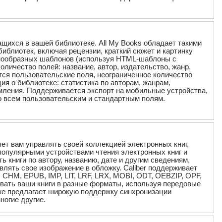
ащихся в вашей библиотеке. All My Books обладает такими
библиотек, включая рецензии, краткий сюжет и картинку
знообразных шаблонов (используя HTML-шаблоны с
личество полей: название, автор, издательство, жанр,
ются пользовательские поля, неограниченное количество
ия о библиотеке: статистика по авторам, жанрам,
мления. Поддерживается экспорт на мобильные устройства,
по всем пользовательским и стандартным полям.
яет вам управлять своей коллекцией электронных книг,
популярными устройствами чтения электронных книг и
 книги по автору, названию, дате и другим сведениям,
влять свое изображение в обложку. Caliber поддерживает
CHM, EPUB, IMP, LIT, LRF, LRX, MOBI, ODT, OEBZIP, OPF,
овать ваши книги в разные форматы, используя передовые
же предлагает широкую поддержку синхронизации
ногие другие.