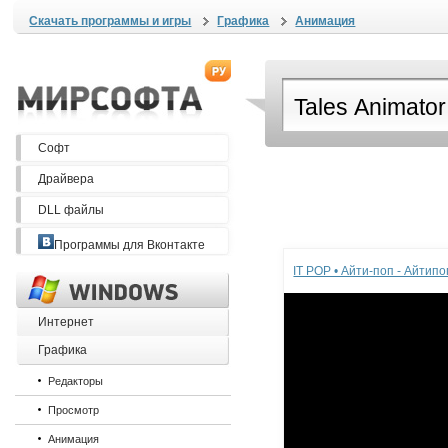
Скачать программы и игры
Графика
Анимация
Софт
Драйвера
DLL файлы
Реклама
Программы для Вконтакте
IT POP • Айти-поп - Айтип
Интернет
Графика
Редакторы
Просмотр
Анимация