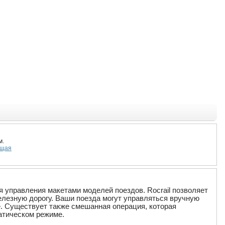
м.
щая
ля управления макетами моделей поездов. Rocrail позволяет
лезную дорогу. Ваши поезда могут управляться вручную
. Существует также смешанная операция, которая
матическом режиме.