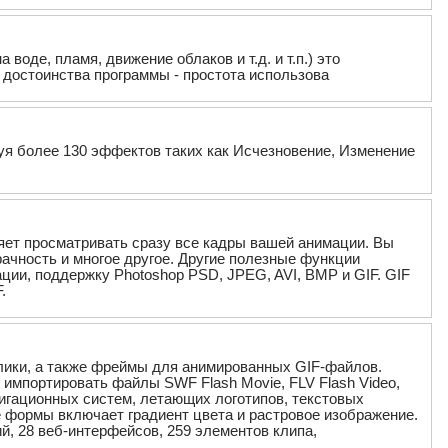
оде, пламя, движение облаков и т.д. и т.п.) это
достоинства программы - простота использова
зуя более 130 эффектов таких как Исчезновение, Изменение
яет просматривать сразу все кадры вашей анимации. Вы
ачность и многое другое. Другие полезные функции
ии, поддержку Photoshop PSD, JPEG, AVI, BMP и GIF. GIF
.
олики, а также фреймы для анимированных GIF-файлов.
 импортировать файлы SWF Flash Movie, FLV Flash Video,
игационных систем, летающих логотипов, текстовых
е формы включает градиент цвета и растровое изображение.
й, 28 веб-интерфейсов, 259 элементов клипа,