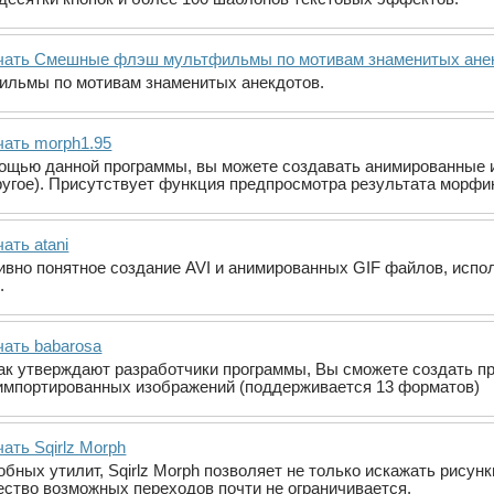
чать Смешные флэш мультфильмы по мотивам знаменитых анек
льмы по мотивам знаменитых анекдотов.
чать morph1.95
омощью данной программы, вы можете создавать анимированные
ругое). Присутствует функция предпросмотра результата морфин
ать atani
итивно понятное создание AVI и анимированных GIF файлов, испо
.
чать babarosa
- как утверждают разработчики программы, Вы сможете создать
 импортированных изображений (поддерживается 13 форматов)
ать Sqirlz Morph
обных утилит, Sqirlz Morph позволяет не только искажать рисун
чество возможных переходов почти не ограничивается.