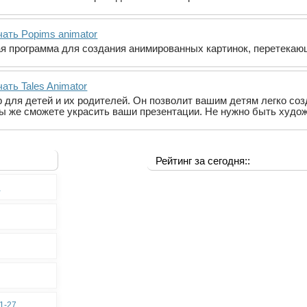
чать Popims animator
я программа для создания анимированных картинок, перетекающ
ать Tales Animator
тор для детей и их родителей. Он позволит вашим детям легко с
ы же сможете украсить ваши презентации. Не нужно быть худо
Рейтинг за сегодня::
0
11-27