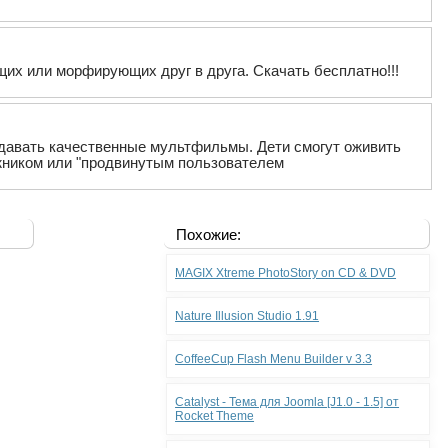
их или морфирующих друг в друга. Скачать бесплатно!!!
оздавать качественные мультфильмы. Дети смогут оживить
жником или "продвинутым пользователем
Похожие:
MAGIX Xtreme PhotoStory on CD & DVD
Nature Illusion Studio 1.91
CoffeeCup Flash Menu Builder v 3.3
Catalyst - Тема для Joomla [J1.0 - 1.5] от
Rocket Theme