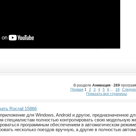
В разделе
Анимация
-
269
програм
Первая
1
2
3
4
5
6
...
18
Следую
Показать все страницы
ать Rocrail 15866
е приложение для Windows, Android и другое, предназначенное д
им специалистам полностью контролировать свою модельную же
ироваться программным обеспечением в автоматическом режиме
ровать несколько поездов вручную, а другие в полностью авто