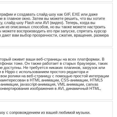
ографии и создавать слайд-шоу как GIF, EXE или даже
е в главное окно. Затем вы можете решить, что вы хотите
 слайд-шоу Flash или AVI (видео). Теперь, когда вы
ым из описанных способов, но вы также можете настроить
можете воспроизводить его при запуске, спрятать курсор
 дают вам выбор прозрачности, сжатия, вращения, размера
оторый оживит ваши веб-страницы на всех платформах. В
мартфонах тоже. Он также работает в старых браузерах, таких
5 не доступны. Не требуется никаких плагинов, загрузок или
в Hippo с использованием простого редактора и
свои ролики на веб-страницу с помощью простой интеграции
то заинтересован в HTML анимации, CSS-анимации, HTML5
a-анимации, javascript-анимация, VML анимации, canvas
конвертирования изображения в AVI, динамичный HTML,
дшоу с сопровождением из вашей любимой музыки.