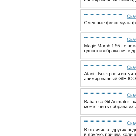
Ска
Смешные флэш мультфи
Ска
Magic Morph 1.95 - с п
одного изображения в д
Скач
Atani - Быстрое и инту
анимированный GIF, ICO
Ска
Babarosa Gif Animator 
может быть собрана из
Скач
В отличие от других под
в другую, причем, коли