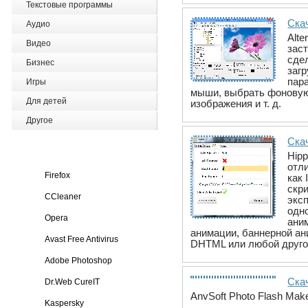
Текстовые программы
Скач
Аудио
Alt
Видео
заст
сдел
Бизнес
заг
пар
Игры
мыши, выбрать фоновую 
Для детей
изображения и т. д.
Другое
Скач
Hip
отли
Firefox
как 
скр
CCleaner
экс
одн
Opera
аним
анимации, баннерной ан
Avast Free Antivirus
DHTML или любой друго
Adobe Photoshop
Скач
Dr.Web CureIT
AnvSoft Photo Flash Ma
Kaspersky