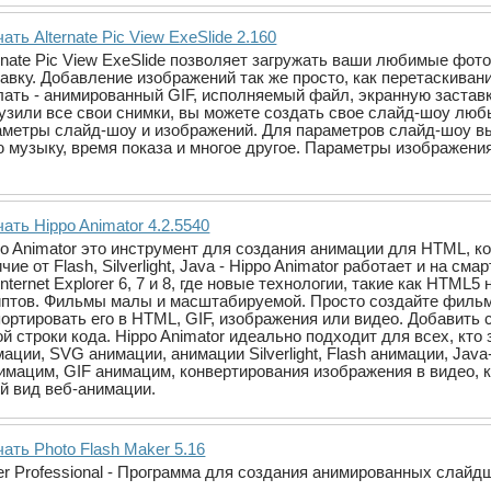
ать Alternate Pic View ExeSlide 2.160
ernate Pic View ExeSlide позволяет загружать ваши любимые фот
авку. Добавление изображений так же просто, как перетаскивани
ать - анимированный GIF, исполняемый файл, экранную заставку,
рузили все свои снимки, вы можете создать свое слайд-шоу люб
аметры слайд-шоу и изображений. Для параметров слайд-шоу вы 
музыку, время показа и многое другое. Параметры изображения
ать Hippo Animator 4.2.5540
po Animator это инструмент для создания анимации для HTML, к
чие от Flash, Silverlight, Java - Hippo Animator работает и на с
Internet Explorer 6, 7 и 8, где новые технологии, такие как HTML
иптов. Фильмы малы и масштабируемой. Просто создайте фильм 
портировать его в HTML, GIF, изображения или видео. Добавить 
ой строки кода. Hippo Animator идеально подходит для всех, к
ации, SVG анимации, анимации Silverlight, Flash анимации, Jav
имацим, GIF анимацим, конвертирования изображения в видео, 
й вид веб-анимации.
ать Photo Flash Maker 5.16
ker Professional - Программа для создания анимированных слай