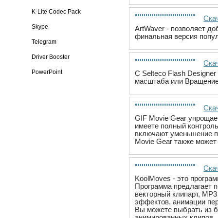
K-Lite Codec Pack
Скач
Skype
ArtWaver - позволяет до
финальная версия попу
Telegram
Driver Booster
Скач
PowerPoint
C Selteco Flash Design
масштаба или Вращение
Скач
GIF Movie Gear упрощае
имеете полный контроль
включают уменьшение па
Movie Gear также может
Ска
KoolMoves - это програ
Программа предлагает п
векторный клипарт, MP3
эффектов, анимации пер
Вы можете выбрать из б
анимированных клипов, 