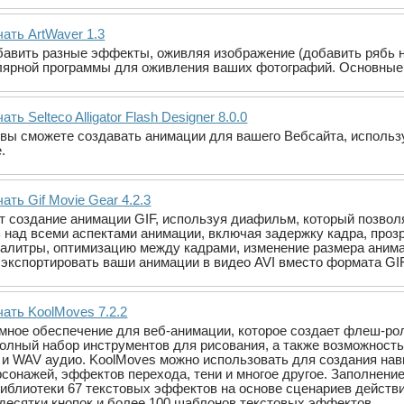
ать ArtWaver 1.3
бавить разные эффекты, оживляя изображение (добавить рябь на в
лярной программы для оживления ваших фотографий. Основные 
ать Selteco Alligator Flash Designer 8.0.0
er вы сможете создавать анимации для вашего Вебсайта, исполь
.
ать Gif Movie Gear 4.2.3
т создание анимации GIF, используя диафильм, который позвол
 над всеми аспектами анимации, включая задержку кадра, прозр
литры, оптимизацию между кадрами, изменение размера анимац
 экспортировать ваши анимации в видео AVI вместо формата GIF
чать KoolMoves 7.2.2
ммное обеспечение для веб-анимации, которое создает флеш-р
олный набор инструментов для рисования, а также возможность
 и WAV аудио. KoolMoves можно использовать для создания нав
сонажей, эффектов перехода, тени и многое другое. Заполнени
иблиотеки 67 текстовых эффектов на основе сценариев действи
десятки кнопок и более 100 шаблонов текстовых эффектов.