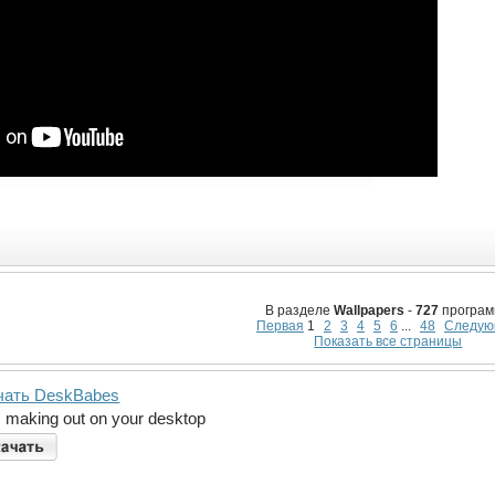
В разделе
Wallpapers
-
727
програм
Первая
1
2
3
4
5
6
...
48
Следую
Показать все страницы
чать DeskBabes
s making out on your desktop