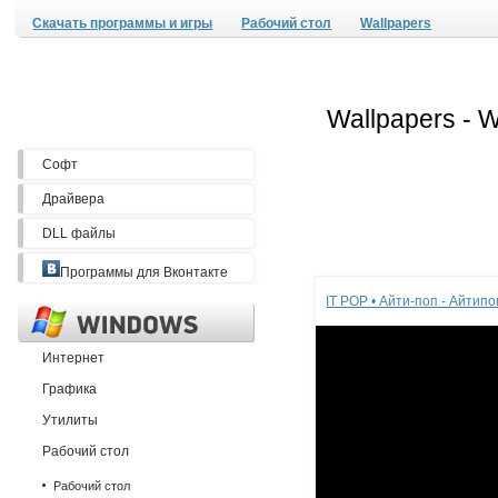
Скачать программы и игры
Рабочий стол
Wallpapers
Софт
Драйвера
DLL файлы
Реклама
Программы для Вконтакте
IT POP • Айти-поп - Айтип
Интернет
Графика
Утилиты
Рабочий стол
Рабочий стол