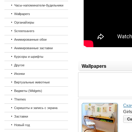
Часы-напоминатели-будильники
Wallpapers
Органайзеры
Screensavers
Анимированные обои
Анимированные заставки
Курсоры и шрифты
Другое
Wallpapers
Иконки
Виртуальные животные
Виджеты (Widgets)
Themes
Ска
Скришоты и запись с экрана
Girl
Заставки
Новый год