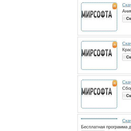
Ска
Ани
Ска
Кра
Ска
Сбо
Скач
Бесплатная программа д