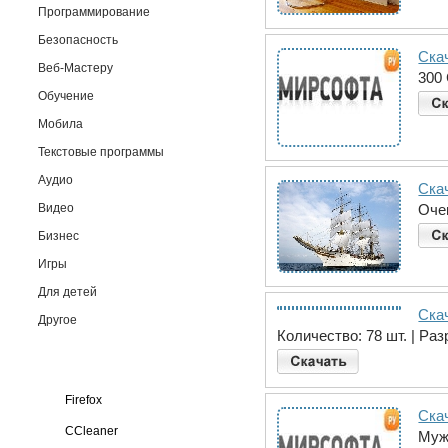
Программирование
Безопасность
Скач
Веб-Мастеру
300
Обучение
Мобила
Текстовые программы
Аудио
Ска
Видео
Оче
Бизнес
Игры
Для детей
Скач
Другое
Количество: 78 шт. | Ра
Firefox
Ска
CCleaner
Муж