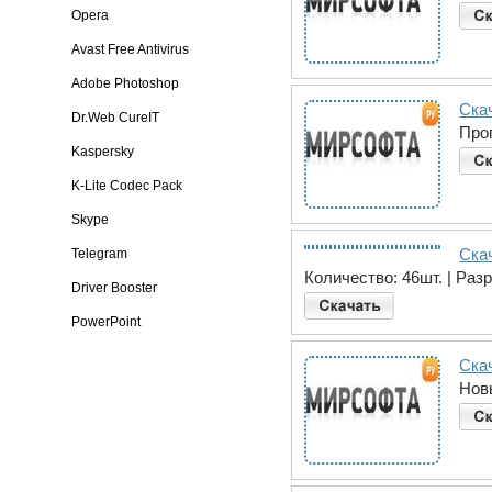
Opera
Avast Free Antivirus
Adobe Photoshop
Скач
Dr.Web CureIT
Про
Kaspersky
K-Lite Codec Pack
Skype
Ска
Telegram
Количество: 46шт. | Раз
Driver Booster
PowerPoint
Ска
Нов