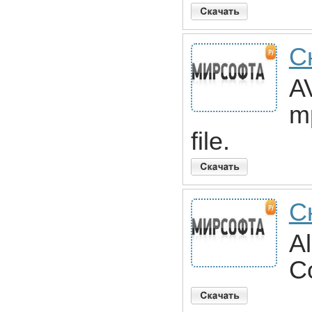
С
AV
mp
file.
Ск
Al
Co