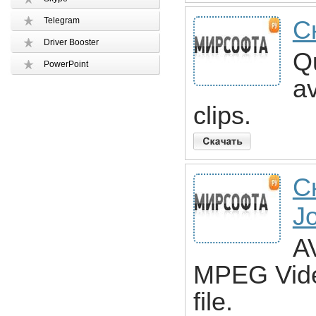
Telegram
С
Driver Booster
Qu
PowerPoint
av
clips.
С
Jo
A
MPEG Video
file.