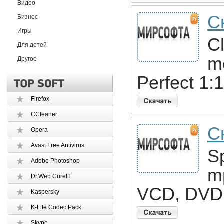
Видео
С
Бизнес
Игры
C
Для детей
m
Другое
Perfect 1
Firefox
CCleaner
С
Opera
Avast Free Antivirus
Sp
Adobe Photoshop
m
Dr.Web CureIT
VCD, DVD 
Kaspersky
K-Lite Codec Pack
Skype