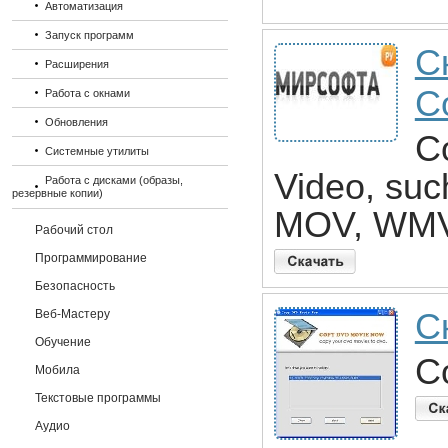
Автоматизация
Запуск программ
С
Расширения
C
Работа с окнами
Обновления
C
Системные утилиты
Video, su
Работа с дисками (образы,
резервные копии)
MOV, WMV
Рабочий стол
Программирование
Безопасность
Веб-Мастеру
С
Обучение
C
Мобила
Текстовые программы
Аудио