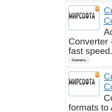
С
C
Ac
Converter 
fast speed
С
C
C
formats to