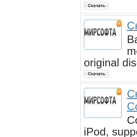
С
B
m
original di
С
C
C
iPod, supp