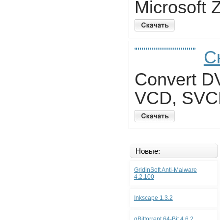
Microsoft 
С
Convert D
VCD, SVCD
Новые:
GridinSoft Anti-Malware
4.2.100
Inkscape 1.3.2
qBittorrent 64-Bit 4.6.2