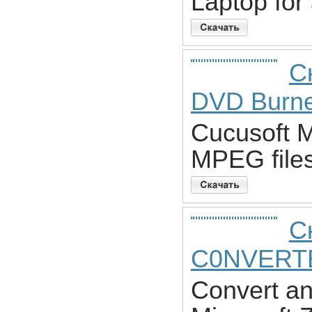
Laptop for 
С
DVD Burn
Cucusoft 
MPEG files
С
C0NVERT
Convert an