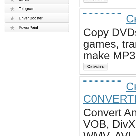
Telegram
С
Driver Booster
PowerPoint
Copy DVDs
games, tra
make MP3
С
C0NVERT
Convert An
VOB, Div
WMV, AVI