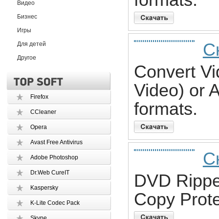
formats.
Видео
Бизнес
Игры
С
Для детей
Другое
Convert Vi
Video) or
Firefox
formats.
CCleaner
Opera
Avast Free Antivirus
С
Adobe Photoshop
Dr.Web CureIT
DVD Ripper
Kaspersky
Copy Prote
K-Lite Codec Pack
Skype