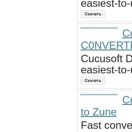
easiest-to
С
C0NVERT
Cucusoft D
easiest-to
С
to Zune
Fast conve