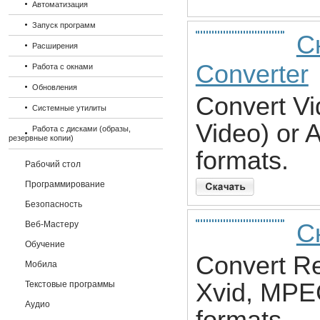
Автоматизация
Запуск программ
С
Расширения
Converter
Работа с окнами
Обновления
Convert Vi
Системные утилиты
Video) or
Работа с дисками (образы,
резервные копии)
formats.
Рабочий стол
Программирование
Безопасность
Веб-Мастеру
С
Обучение
Convert Re
Мобила
Xvid, MP
Текстовые программы
Аудио