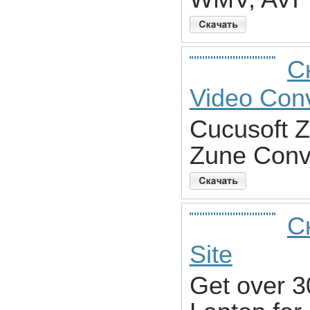
С
Video Conv
Cucusoft Z
Zune Conve
С
Site
Get over 3