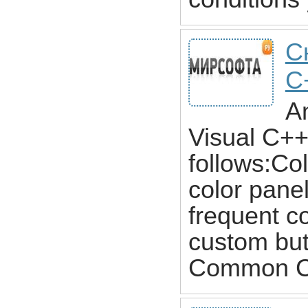
Ск
C
An
Visual C++
follows:Col
color pane
frequent c
custom but
Common C