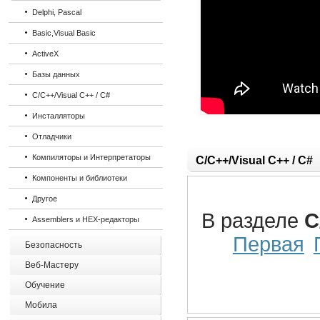
Delphi, Pascal
Basic,Visual Basic
ActiveX
Базы данных
C/C++/Visual C++ / C#
Инсталляторы
Отладчики
Компиляторы и Интерпретаторы
C/C++/Visual C++ / C#
Компоненты и библиотеки
Другое
В разделе
C
Assemblers и HEX-редакторы
Первая
Безопасность
Веб-Мастеру
Обучение
Мобила