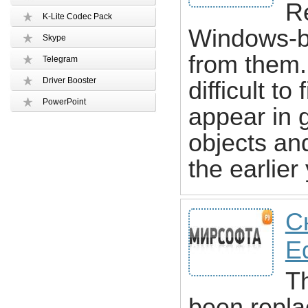
R
K-Lite Codec Pack
Windows-ba
Skype
from them.
Telegram
Driver Booster
difficult t
PowerPoint
appear in 
objects an
the earlier
С
E
T
been repla