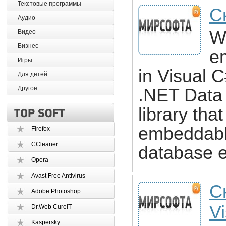
Текстовые программы
С
Аудио
Wo
Видео
Бизнес
e
Игры
in Visual 
Для детей
Другое
.NET Data 
library tha
embeddable
Firefox
CCleaner
database e
Opera
Avast Free Antivirus
С
Adobe Photoshop
V
Dr.Web CureIT
Kaspersky