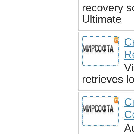
recovery s
Ultimate
Ск
R
Vi
retrieves l
С
C
A