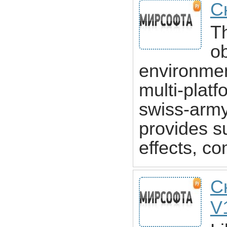
С
T
o
environment
multi-platf
swiss-army 
provides su
effects, co
С
V