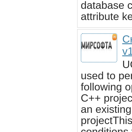
database c
attribute k
С
v
U
used to pe
following o
C++ projec
an existin
projectThis
conditions