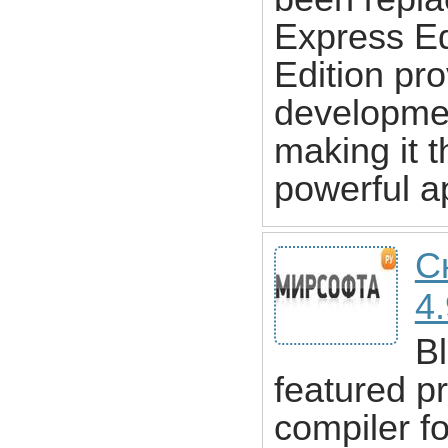
Express Ed
Edition pr
developme
making it t
powerful a
С
4.
Bl
featured 
compiler fo