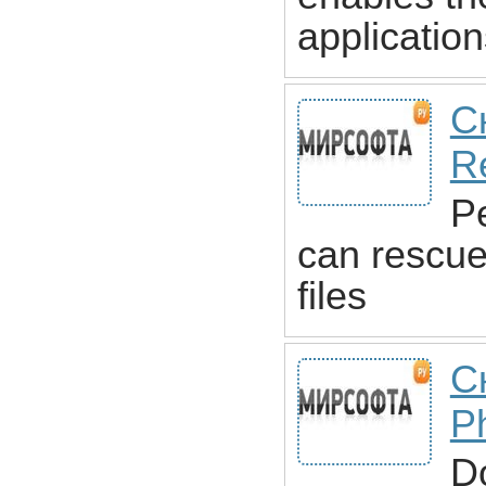
application
С
Re
Pe
can rescue
files
С
P
Do