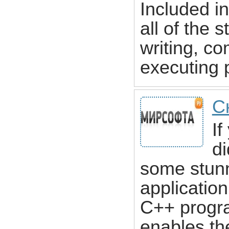
Included i
all of the 
writing, c
executing 
С
If
di
some stunn
applicatio
C++ progr
enables the