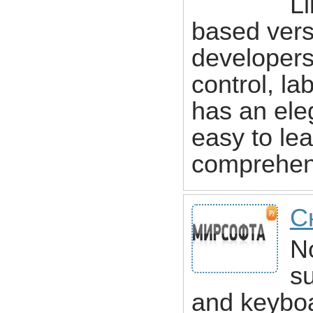
Li
based vers
developers
control, la
has an ele
easy to le
comprehens
С
N
s
and keyboa