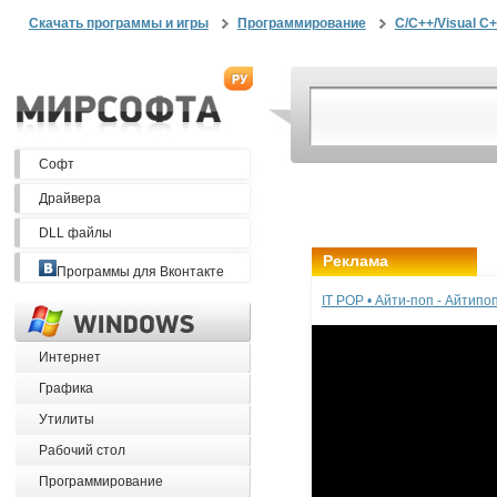
Скачать программы и игры
Программирование
C/C++/Visual C+
Софт
Драйвера
DLL файлы
Реклама
Программы для Вконтакте
IT POP • Айти-поп - Айтип
Интернет
Графика
Утилиты
Рабочий стол
Программирование