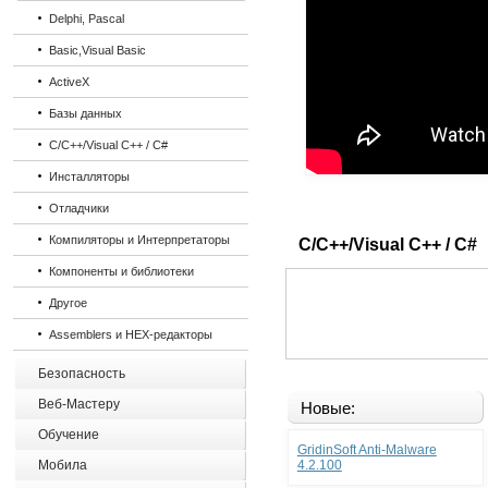
Delphi, Pascal
Basic,Visual Basic
ActiveX
Базы данных
C/C++/Visual C++ / C#
Инсталляторы
Отладчики
Компиляторы и Интерпретаторы
C/C++/Visual C++ / C#
Компоненты и библиотеки
Другое
Assemblers и HEX-редакторы
Безопасность
Веб-Мастеру
Новые:
Обучение
GridinSoft Anti-Malware
Мобила
4.2.100