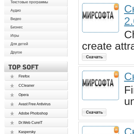
Текстовые программы
С
Аудио
2
Видео
Бизнес
C
Игры
create att
Для детей
Другое
С
Firefox
CCleaner
Fi
Opera
u
Avast Free Antivirus
Adobe Photoshop
Dr.Web CureIT
С
Kaspersky