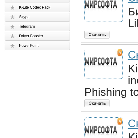
K-Lite Codec Pack
Б
Skype
Li
Telegram
Driver Booster
PowerPoint
Ск
Ki
in
Phishing to
С
Ki