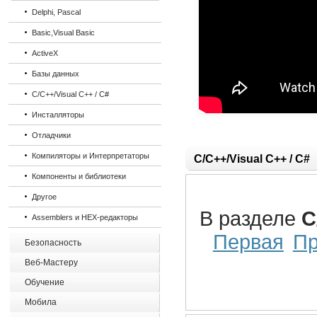
Delphi, Pascal
Basic,Visual Basic
ActiveX
Базы данных
C/C++/Visual C++ / C#
Инсталляторы
Отладчики
Компиляторы и Интерпретаторы
C/C++/Visual C++ / C#
Компоненты и библиотеки
Другое
В разделе
C
Assemblers и HEX-редакторы
Первая
П
Безопасность
Веб-Мастеру
Обучение
Мобила