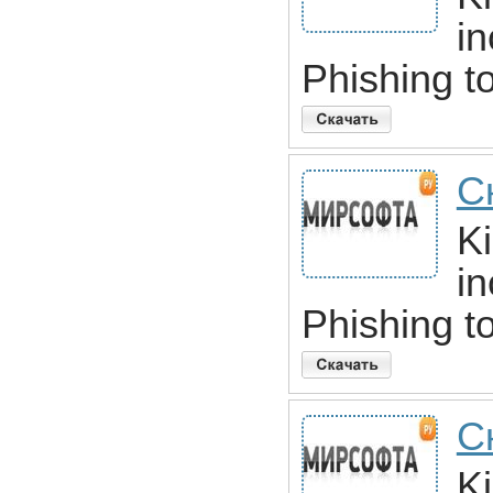
in
Phishing to
С
Ki
in
Phishing to
С
Ki