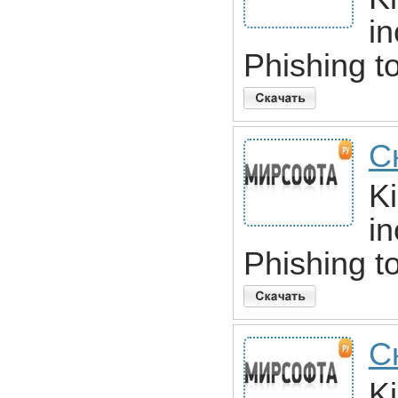
in
Phishing to
Ск
Ki
in
Phishing to
С
Ki