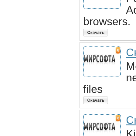
Ad
browsers.
С
M
n
files
Ск
K