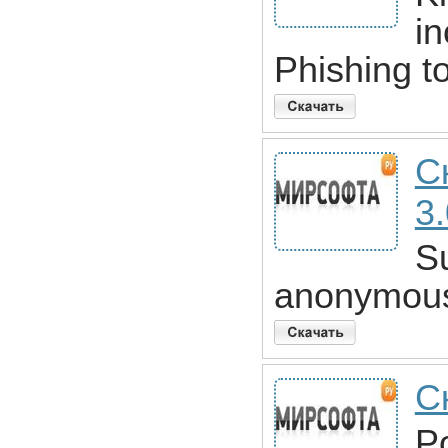
in
Phishing to
С
3.
Su
anonymou
Ск
Po