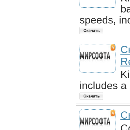
ba
speeds, in
С
R
Ki
includes a 
С
Co