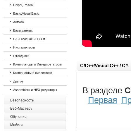
Delphi, Pascal
Basic,Visual Basic
ActiveX
Базы данных
C/C++/Visual C++ / C#
Инсталляторы
Отладчики
Компиляторы и Интерпретаторы
C/C++/Visual C++ / C#
Компоненты и библиотеки
Другое
В разделе
C
Assemblers и HEX-редакторы
Первая
П
Безопасность
Веб-Мастеру
Обучение
Мобила