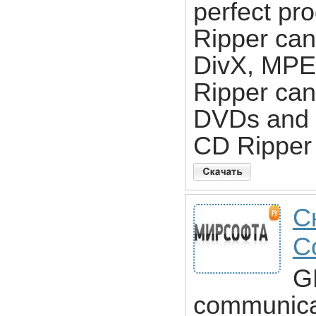
perfect pro
Ripper ca
DivX, MPEG
Ripper can
DVDs and s
CD Ripper 
С
Co
G
communicat