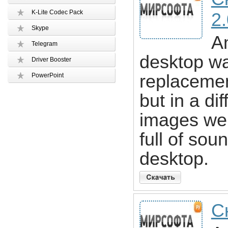
K-Lite Codec Pack
2.
Skype
A
Telegram
desktop wal
Driver Booster
replacemen
PowerPoint
but in a di
images we o
full of so
desktop.
С