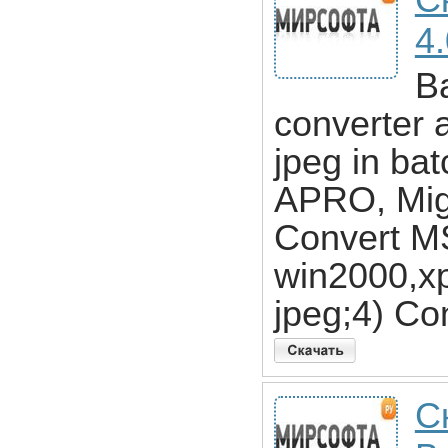
С
4
B
converter a
jpeg in ba
APRO, Migh
Convert MS
win2000,xp
jpeg;4) Co
С