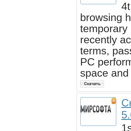
4
browsing h
temporary I
recently a
terms, pas
PC perform
space and 
С
5.
1s