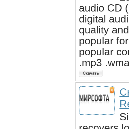
audio CD (
digital aud
quality and
popular for
popular co
.mp3 .wma 
С
R
S
recovers l