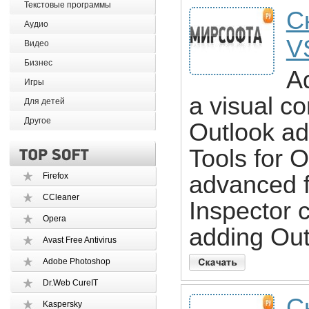
Текстовые программы
С
Аудио
V
Видео
Бизнес
A
Игры
a visual c
Для детей
Другое
Outlook ad
Tools for Of
Firefox
advanced f
CCleaner
Inspector 
Opera
adding Out
Avast Free Antivirus
Adobe Photoshop
Dr.Web CureIT
С
Kaspersky