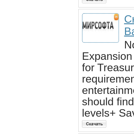
С
Ba
N
Expansion 
for Treasu
requiremen
entertainm
should fin
levels+ Sa