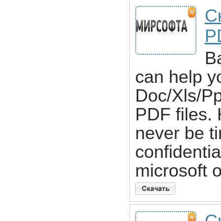
С
P
B
can help y
Doc/Xls/Ppt
PDF files. 
never be ti
confidentia
microsoft o