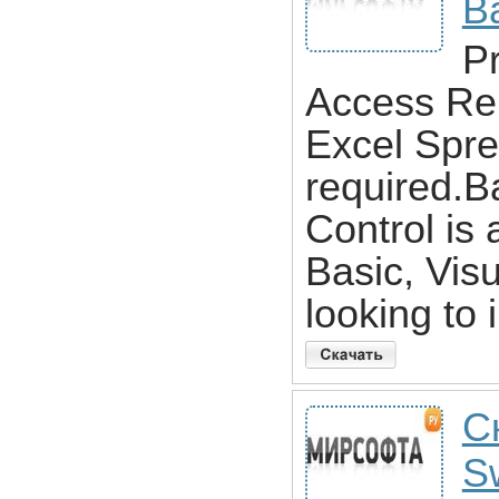
B
Pr
Access Re
Excel Spr
required.
Control is 
Basic, Vis
looking to 
Ск
S