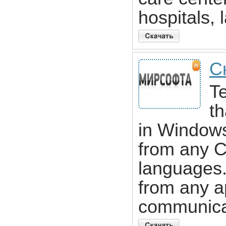
hospitals, 
С
T
th
in Windows 
from any 
languages. 
from any ap
communicat