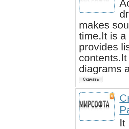
Ac
dr
makes sour
time.It is 
provides l
contents.It
diagrams 
Ск
P
It