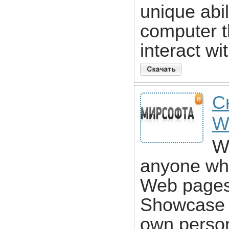
unique abil
computer t
interact wi
С
W
We
anyone who
Web pages 
Showcase y
own person