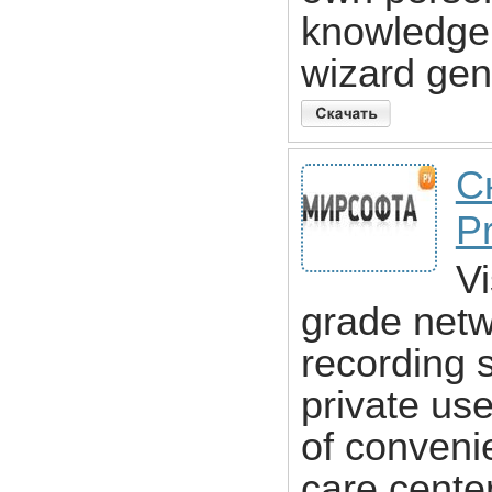
knowledge 
wizard gen
Ск
Pr
Vi
grade netw
recording 
private use
of conveni
care center