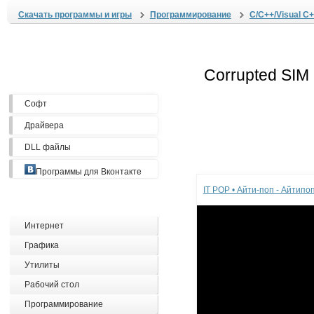
Скачать программы и игры
Программирование
C/C++/Visual C+
Софт
Драйвера
DLL файлы
Реклама
Программы для Вконтакте
IT POP • Айти-поп - Айтип
Интернет
Графика
Утилиты
Рабочий стол
Программирование