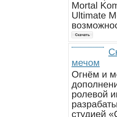
Mortal Kom
Ultimate M
возможнос
С
мечом
Огнём и 
дополнени
ролевой и
разрабаты
студией «