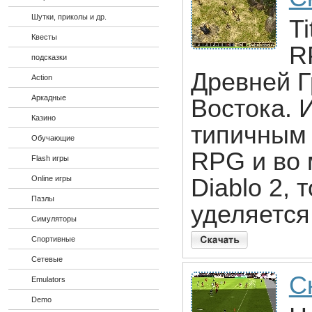
Шутки, приколы и др.
T
Квесты
R
подсказки
Древней Г
Action
Аркадные
Востока. 
Казино
типичным 
Обучающие
RPG и во 
Flash игры
Online игры
Diablo 2,
Пазлы
уделяется
Симуляторы
Спортивные
Сетевые
С
Emulators
Demo