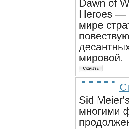
Dawn of W
Heroes ―
мире стра
повествую
десантных
мировой.
Ск
Sid Meier'
многими ф
продолжен