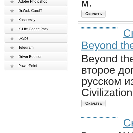
м.
Adobe Photoshop
Dr.Web CureIT
Kaspersky
K-Lite Codec Pack
Ск
Skype
Beyond th
Telegram
Beyond th
Driver Booster
PowerPoint
второе доп
русском и
Civilizatio
С