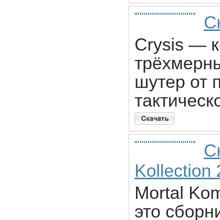
С
Crysis — 
трёхмерны
шутер от 
тактическ
С
Kollection
Mortal Kom
это сборн