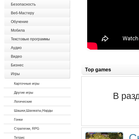
Безопасность
Веб-Мастеру
Обучение
Мобила
Текстовые программы
Аудио
Видео
Бизнес
Top games
Игры
Карточные игры
Другие игры
В раз
Логические
Шашки,Шахматы,Нарды
Гонки
Стратегии, RPG
С
Тетрис