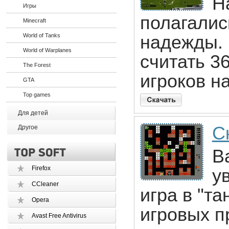
Н
Игры
полагалис
Minecraft
World of Tanks
надежды.
World of Warplanes
считать 3
The Forest
игроков н
GTA
Top games
Для детей
Ск
Другое
Ba
Firefox
у
CCleaner
игра в "т
Opera
игровых п
Avast Free Antivirus