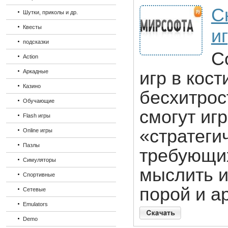
С
Шутки, приколы и др.
Квесты
и
подсказки
С
Action
Аркадные
игр в кост
Казино
бесхитрос
Обучающие
смогут иг
Flash игры
«стратеги
Online игры
Пазлы
требующих
Симуляторы
мыслить и 
Спортивные
порой и а
Сетевые
Emulators
Demo