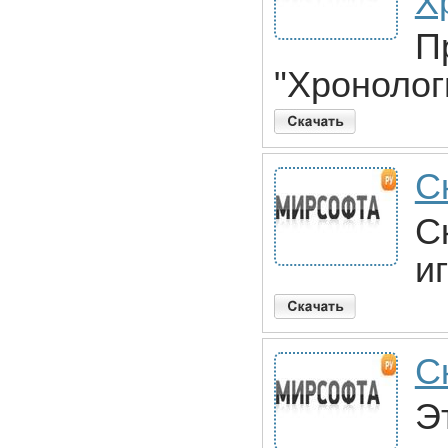
Х
П
"Хронолог
Ск
С
и
С
Э