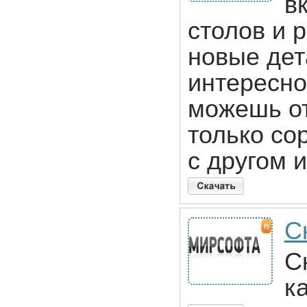
в
столов и 
новые дет
интересно
можешь от
только со
с другом 
Ск
С
к