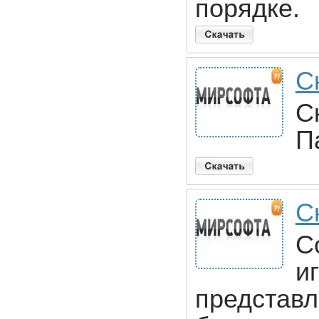
порядке.
С
С
П
С
С
и
представл