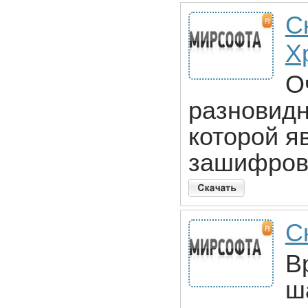
С
Х
О
разновидн
которой я
зашифров
С
В
ш