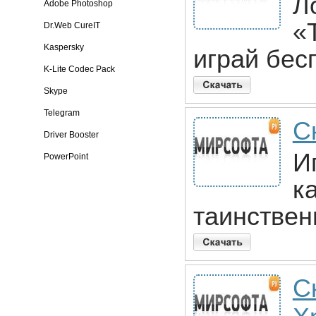
Л
Adobe Photoshop
«
Dr.Web CureIT
Kaspersky
играй бес
K-Lite Codec Pack
Skype
Telegram
С
Driver Booster
И
PowerPoint
к
таинствен
С