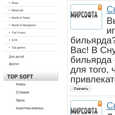
Игры
С
Minecraft
В
World of Tanks
World of Warplanes
и
The Forest
бильярда?
GTA
Вас! В Сн
Top games
бильярда 
Для детей
Другое
для того, 
привлекат
Firefox
CCleaner
Opera
С
Avast Free Antivirus