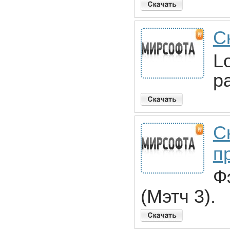
С
L
p
С
п
Ф
(Мэтч 3).