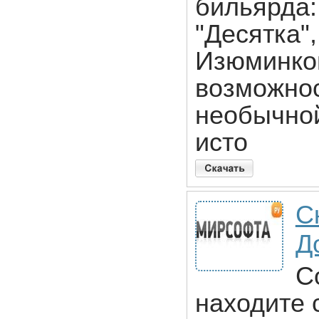
бильярда:
"Десятка",
Изюминко
возможнос
необычной
исто
С
Д
С
находите 