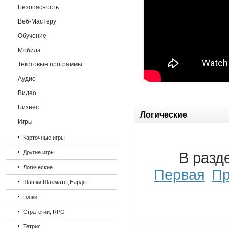
Безопасность
Веб-Мастеру
Обучение
Мобила
Текстовые программы
Аудио
Видео
Бизнес
Логические
Игры
Карточные игры
Другие игры
В разд
Логические
Первая
П
Шашки,Шахматы,Нарды
Гонки
Стратегии, RPG
Тетрис