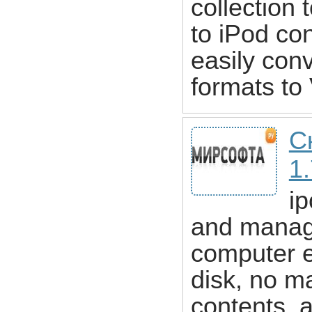
collection 
to iPod con
easily conv
formats to 
С
1
ip
and manage
computer e
disk, no ma
contents, a