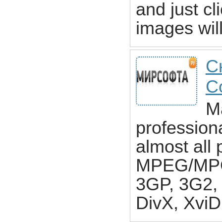
and just cl
images will
С
C
M
profession
almost all 
MPEG/MPG
3GP, 3G2,
DivX, XviD