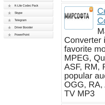
K-Lite Codec Pack
С
Skype
C
Telegram
Driver Booster
M
PowerPoint
Converter 
favorite m
MPEG, Qu
ASF, RM, R
popular au
OGG, RA, 
TV MP3