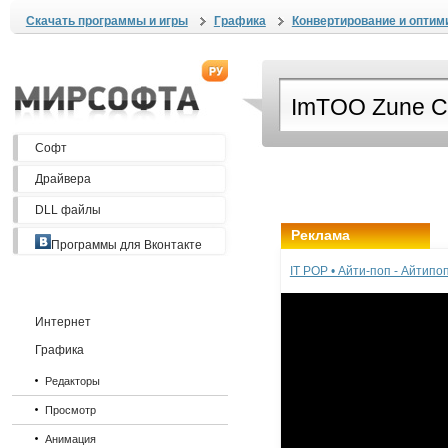
Скачать программы и игры
Графика
Конвертирование и оптим
Софт
Драйвера
DLL файлы
Реклама
Программы для Вконтакте
IT POP • Айти-поп - Айтип
Интернет
Графика
Редакторы
Просмотр
Анимация