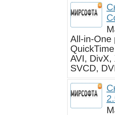
С
C
M
All-in-One
QuickTime
AVI, DivX
SVCD, DVD
С
2
Ma