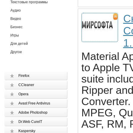
Текстовые программы
Аудио
С
Видео
Бизнес
C
Игры
1
Для детей
Другое
Material A
to Apple TV
suite incl
Firefox
CCleaner
Ripper and
Opera
Converter.
Avast Free Antivirus
MPEG, Qu
Adobe Photoshop
ASF, RM, 
Dr.Web CureIT
Kaspersky