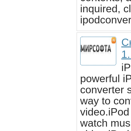
inquired, 
ipodconver
С
1
i
powerful i
converter 
way to con
video.iPod
watch musi