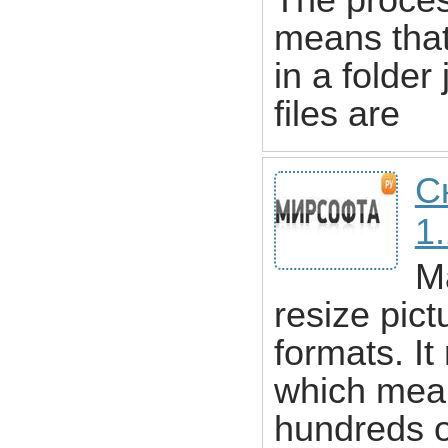
The proces
means that
in a folder
files are
С
1
M
resize pict
formats. I
which mean
hundreds o