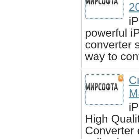
2
i
powerful i
converter 
way to con
С
M
i
High Quali
Converter 