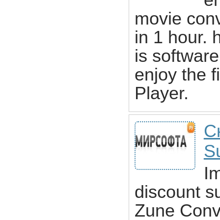
e
movie conv
in 1 hour.
is softwar
enjoy the 
Player.
С
Su
I
discount s
Zune Conv