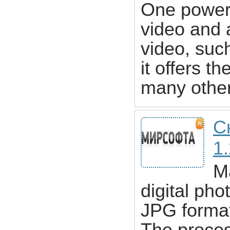
One powerf
video and a
video, suc
it offers t
many other 
С
1
M
digital ph
JPG format