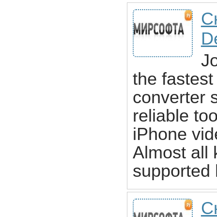
С
D
J
the fastes
converter s
reliable t
iPhone vid
Almost all
supported
С