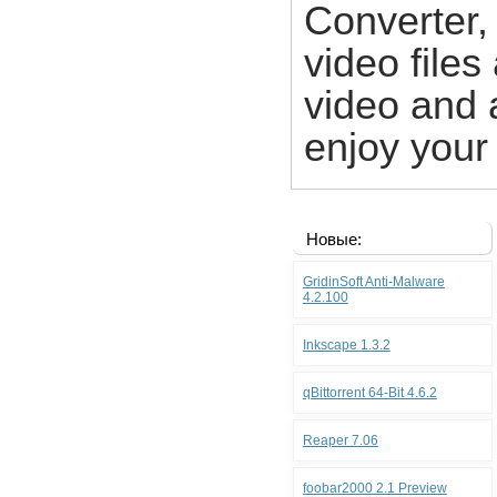
Converter,
video file
video and 
enjoy your 
Новые:
GridinSoft Anti-Malware
4.2.100
Inkscape 1.3.2
qBittorrent 64-Bit 4.6.2
Reaper 7.06
foobar2000 2.1 Preview