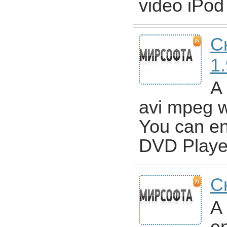
video iPod 
С
1
A 
avi mpeg w
You can en
DVD Playe
С
A