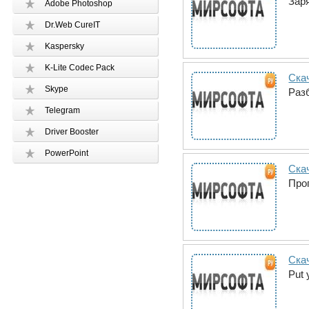
Зар
Adobe Photoshop
Dr.Web CureIT
Kaspersky
K-Lite Codec Pack
Скач
Skype
Раз
Telegram
Driver Booster
PowerPoint
Ска
Про
Скач
Put 