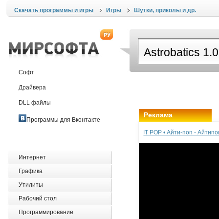
Скачать программы и игры
Игры
Шутки, приколы и др.
Софт
Драйвера
DLL файлы
Реклама
Программы для Вконтакте
IT POP • Айти-поп - Айтип
Интернет
Графика
Утилиты
Рабочий стол
Программирование