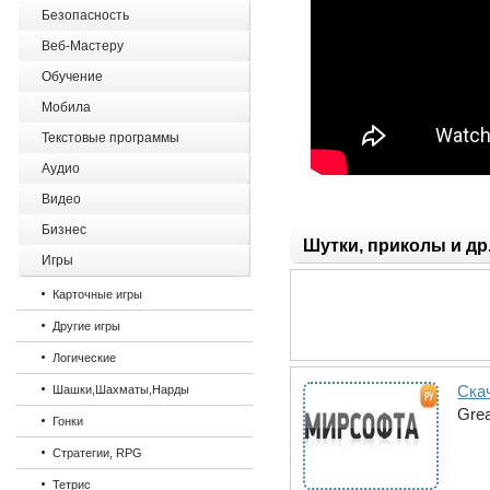
Безопасность
Веб-Мастеру
Обучение
Мобила
Текстовые программы
Аудио
Видео
Бизнес
Шутки, приколы и др
Игры
Карточные игры
Другие игры
Логические
Ска
Шашки,Шахматы,Нарды
Grea
Гонки
Стратегии, RPG
Тетрис