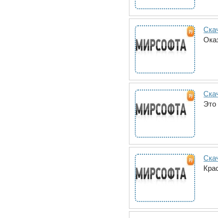
Ска
Ока
Ска
Это
Скач
Кра