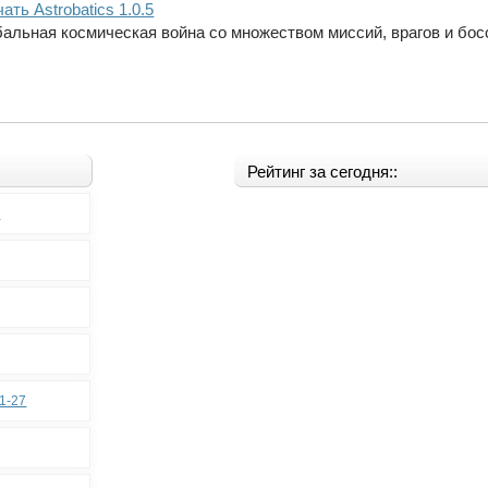
ать Astrobatics 1.0.5
бальная космическая война со множеством миссий, врагов и бос
Рейтинг за сегодня::
0
11-27