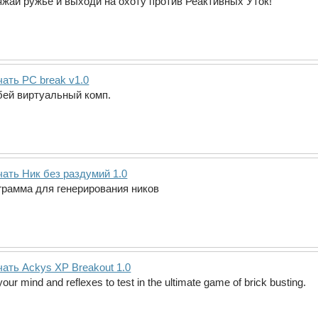
яжай ружьё и выходи на охоту против Реактивных Уток!
ать PC break v1.0
бей виртуальный комп.
чать Ник без раздумий 1.0
грамма для генерирования ников
ать Ackys XP Breakout 1.0
your mind and reflexes to test in the ultimate game of brick busting.