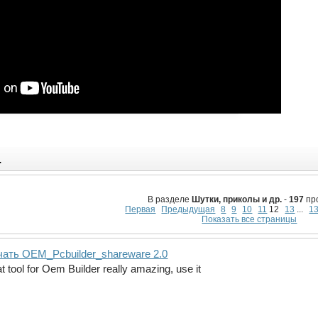
.
В разделе
Шутки, приколы и др.
-
197
пр
Первая
Предыдущая
8
9
10
11
12
13
...
1
Показать все страницы
чать OEM_Pcbuilder_shareware 2.0
t tool for Oem Builder really amazing, use it