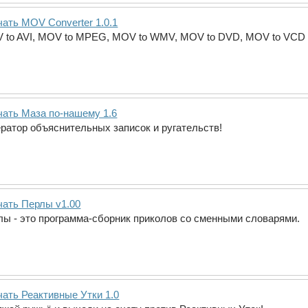
чать MOV Converter 1.0.1
 to AVI, MOV to MPEG, MOV to WMV, MOV to DVD, MOV to VCD
чать Маза по-нашему 1.6
ератор объяснительных записок и ругательств!
чать Перлы v1.00
лы - это программа-сборник приколов со сменными словарями.
чать Реактивные Утки 1.0