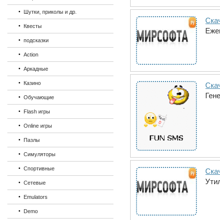
Шутки, приколы и др.
Скач
Квесты
Еже
подсказки
Action
Аркадные
Казино
Ска
Ген
Обучающие
Flash игры
Online игры
Пазлы
Симуляторы
Спортивные
Ска
Ути
Сетевые
Emulators
Demo