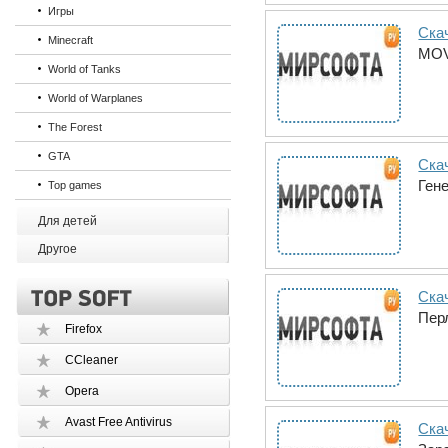
Игры
Ска
Minecraft
MOV
World of Tanks
World of Warplanes
The Forest
GTA
Ска
Ген
Top games
Для детей
Другое
Ска
Пер
Firefox
CCleaner
Opera
Avast Free Antivirus
Ска