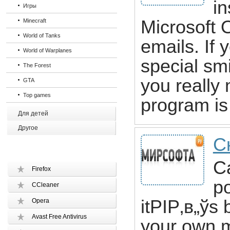
in
Игры
Microsoft 
Minecraft
World of Tanks
emails. If
World of Warplanes
special sm
The Forest
you really
GTA
Top games
program is 
Для детей
Другое
Ск
C
Firefox
po
CCleaner
itРІР‚в„ўs
Opera
Avast Free Antivirus
your own m