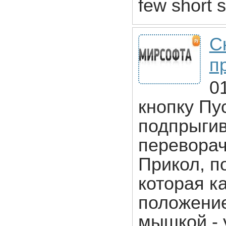
few short s
С
п
0
кнопку Пу
подпрыгив
переворач
Прикол, п
которая к
положение
мышкой - 