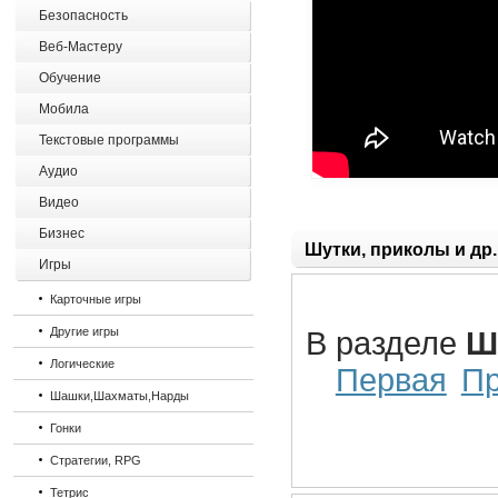
Безопасность
Веб-Мастеру
Обучение
Мобила
Текстовые программы
Аудио
Видео
Бизнес
Шутки, приколы и др.
Игры
Карточные игры
Другие игры
В разделе
Ш
Логические
Первая
П
Шашки,Шахматы,Нарды
Гонки
Стратегии, RPG
Тетрис