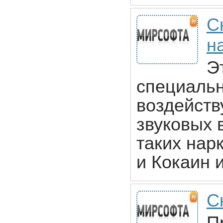
С
н
Э
специальн
воздейств
звуковых 
таких нар
и Кокаин и
С