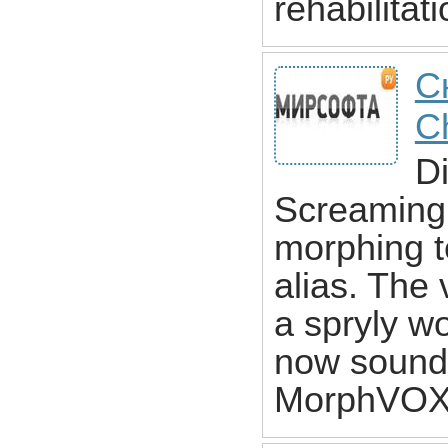
rehabilitati
С
C
Di
Screaming
morphing t
alias. The 
a spryly w
now sound 
MorphVOX, 