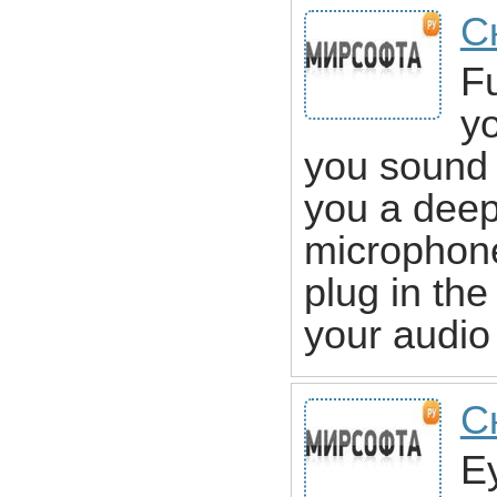
С
Fu
yo
you sound l
you a deep 
microphone
plug in the
your audio
С
Ey