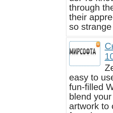
through th
their appr
so strange
С
1
Ze
easy to us
fun-filled 
blend your 
artwork to