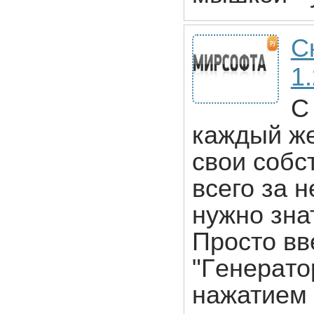
С
1
С
каждый ж
свои собс
всего за н
нужно зна
Просто вв
"Гeнepaтo
нажатием 