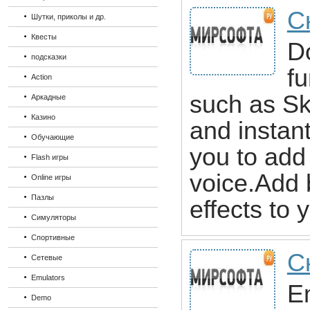
С
Шутки, приколы и др.
Квесты
Do
подсказки
fu
Action
such as Sk
Аркадные
Казино
and instan
Обучающие
you to add 
Flash игры
voice.Add
Online игры
Пазлы
effects to
Симуляторы
Спортивные
С
Сетевые
Emulators
E
Demo