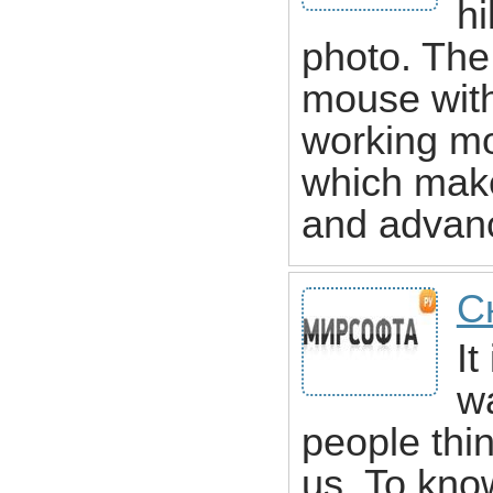
hi
photo. The 
mouse with
working m
which makes
and advan
С
It
w
people thi
us. To kno