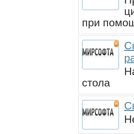
П
ц
при помощ
С
р
Н
стола
С
Н