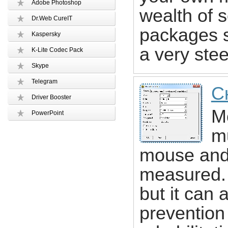
Adobe Photoshop
wealth of s
Dr.Web CureIT
packages 
Kaspersky
a very ste
K-Lite Codec Pack
Skype
Telegram
С
Driver Booster
M
PowerPoint
m
mouse and 
measured. 
but it can 
prevention 