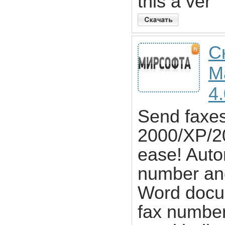
this a ver
С
M
4
Send faxes
2000/XP/2
ease! Autom
number an
Word docum
fax number