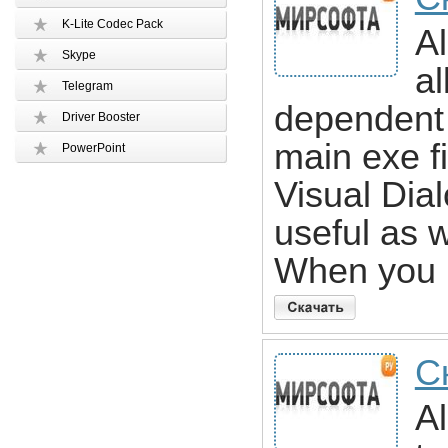
K-Lite Codec Pack
Al
Skype
al
Telegram
dependent 
Driver Booster
main exe fi
PowerPoint
Visual Dial
useful as 
When you n
С
Al