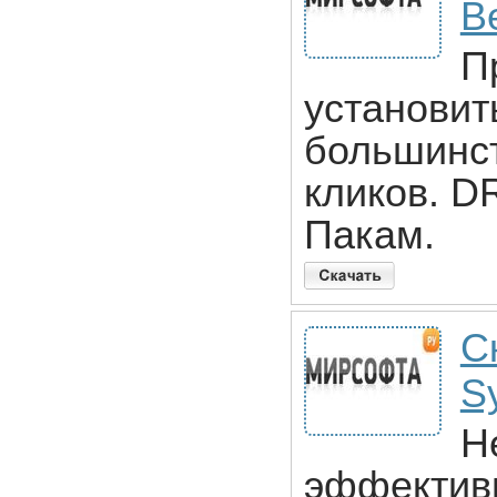
B
П
установит
большинст
кликов. D
Пакам.
Ск
S
Н
эффективн