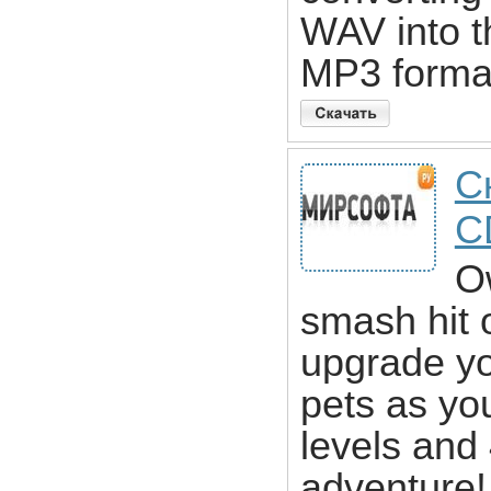
WAV into 
MP3 format
С
C
O
smash hit o
upgrade yo
pets as yo
levels and
adventure!