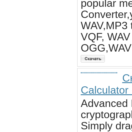
popular me
Converter,
WAV,MP3 
VQF, WAV
OGG,WAV 
С
Calculator
Advanced F
cryptograp
Simply drag