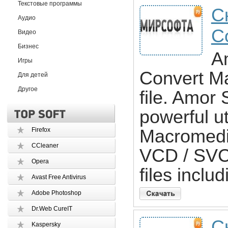
Текстовые программы
С
Аудио
C
Видео
Бизнес
A
Игры
Convert M
Для детей
Другое
file. Amor
powerful ut
Firefox
Macromedia
CCleaner
VCD / SVC
Opera
files inclu
Avast Free Antivirus
Adobe Photoshop
Dr.Web CureIT
С
Kaspersky