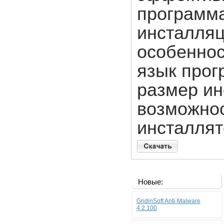
программа
инсталляц
особеннос
язык прог
размер ин
возможнос
инсталлят
Новые:
GridinSoft Anti-Malware
4.2.100