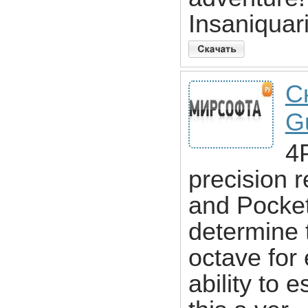
Insaniquar
С
Gu
4P
precision r
and Pocket
determine 
octave for 
ability to