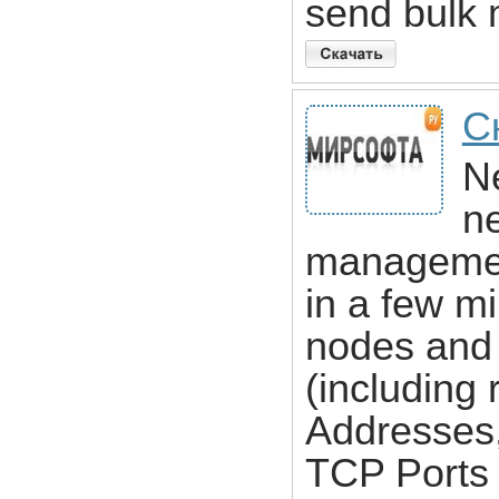
send bulk 
С
N
n
management
in a few mi
nodes and 
(including
Addresses
TCP Ports 