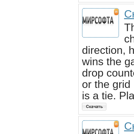
С
Th
ch
direction, 
wins the ga
drop count
or the grid
is a tie. Pl
Ск