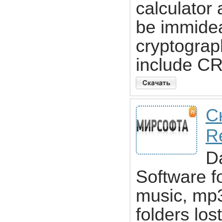
calculator 
be immidea
cryptograp
include C
С
R
D
Software f
music, mp3
folders los