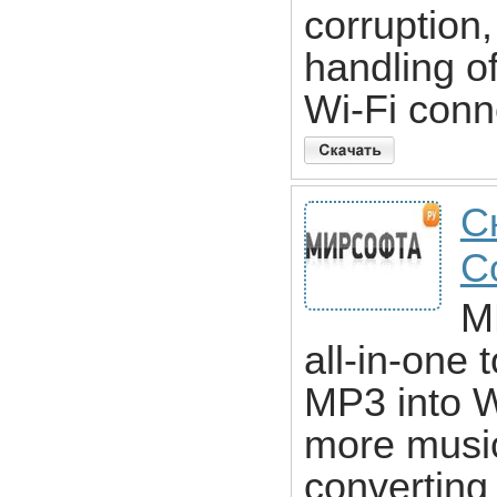
corruption
handling of
Wi-Fi conn
С
C
M
all-in-one 
MP3 into W
more music 
converting 