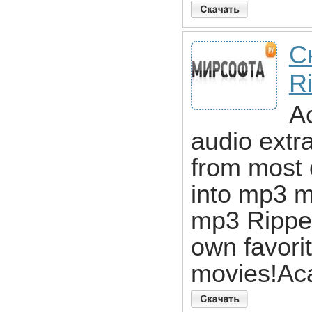
С
Ri
A
audio extra
from most 
into mp3 m
mp3 Ripper
own favori
movies!Ac