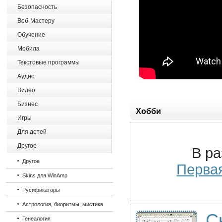
Безопасность
Веб-Мастеру
Обучение
Мобила
Текстовые программы
Аудио
Видео
Бизнес
Хобби
Игры
Для детей
Другое
В р
Другое
Перва
Skins для WinAmp
Русификаторы
Астрология, биоритмы, мистика
С
Генеалогия