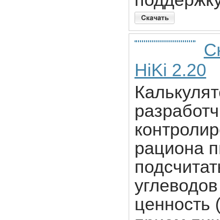
поддержку
С
HiKi 2.20
Калькулят
разработч
контролир
рациона п
подсчитат
углеводов
ценность 