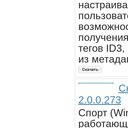
настраив
пользоват
возможнос
получения
тегов ID3
из метада
С
2.0.0.273
Спорт (Wi
работающе