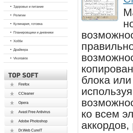
Здоровье и питание
M
Религии
н
Кулинария, готовка
возможнос
Планировщики и дневники
Хобби
правильно
Драйвера
возможнос
Vkontakte
копирован
блока или
Firefox
используя
CCleaner
возможно
Opera
ко всем э
Avast Free Antivirus
Adobe Photoshop
аккордов,
Dr.Web CureIT