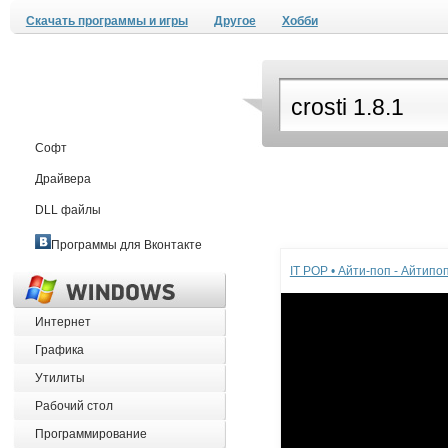
Скачать программы и игры
Другое
Хобби
Софт
Драйвера
DLL файлы
Реклама
Программы для Вконтакте
IT POP • Айти-поп - Айтип
Интернет
Графика
Утилиты
Рабочий стол
Программирование