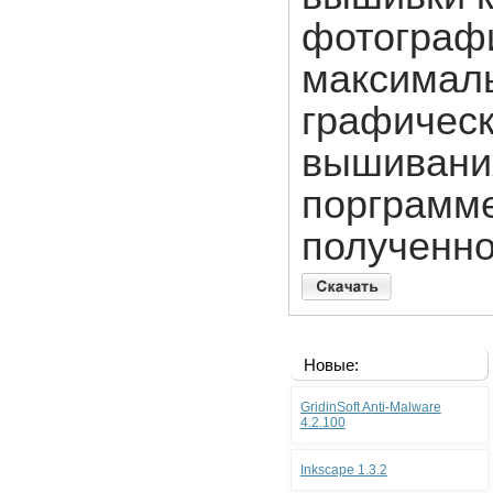
фотографи
максималь
графическ
вышивания
порграмме
полученно
Новые:
GridinSoft Anti-Malware
4.2.100
Inkscape 1.3.2