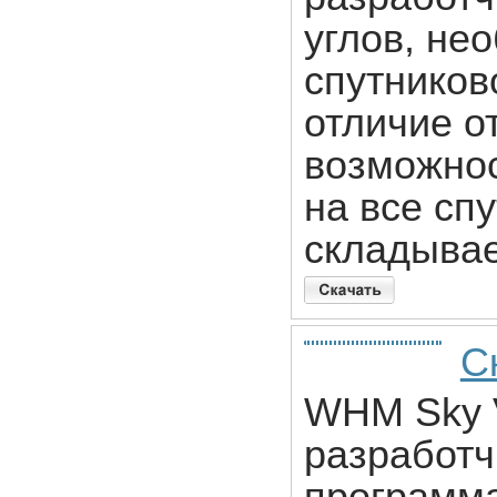
углов, не
спутников
отличие о
возможнос
на все сп
складывае
С
WHM Sky V
разработч