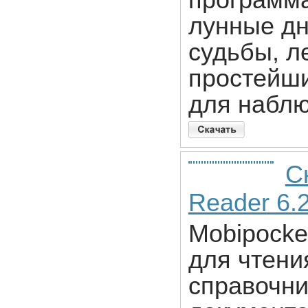
программа
лунные дн
судьбы, л
простейши
для наблю
С
Reader 6.
Mobipocke
для чтени
справочни