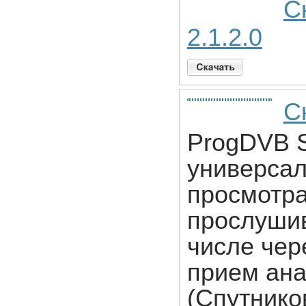
С
2.1.2.0
С
ProgDVB S
универса
просмотра
прослушив
числе чер
прием ана
(Спутнико