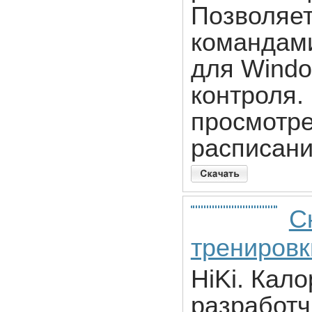
Позволяе
командами
для Windo
контроля.
просмотре
расписани
С
тренировк
HiKi. Кал
разработч