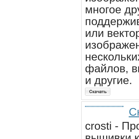
многое др
поддержив
или векто
изображен
нескольки
файлов, 
и другие.
Ск
crosti - 
вышивки к