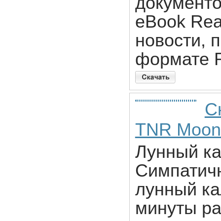
документо
eBook Rea
новости, 
формате 
С
TNR MoonL
Лунный ка
Cимпатич
лунный ка
минуты ра