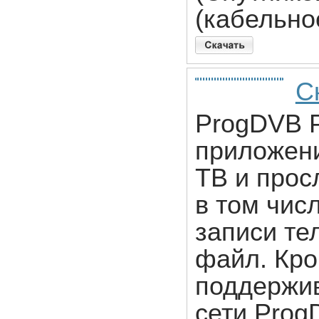
(кабельно
С
ProgDVB P
приложени
ТВ и прос
в том числ
записи те
файл. Кро
поддержив
сети.Prog