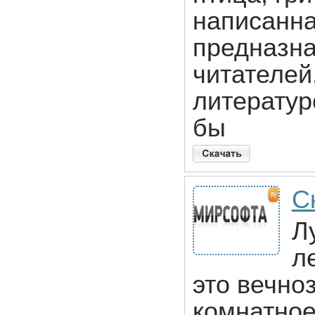
написанна
предназна
читателей
литератур
бы
С
Л
л
это вечно
комнатное