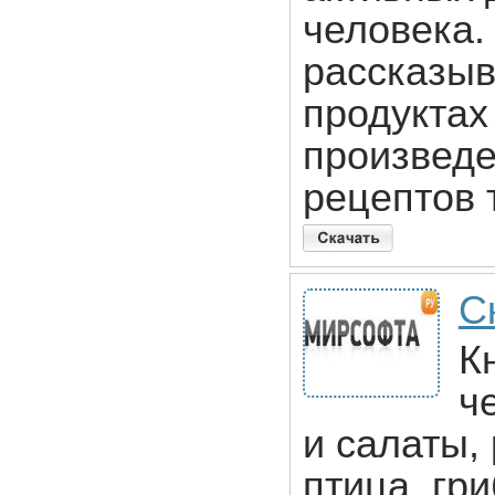
человека.
рассказыв
продуктах
произведе
рецептов 
С
К
ч
и салаты,
птица, гри