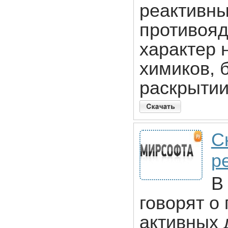
реактивны
противояд
характер 
химиков, 
раскрытии
С
р
В
говорят о
активных 