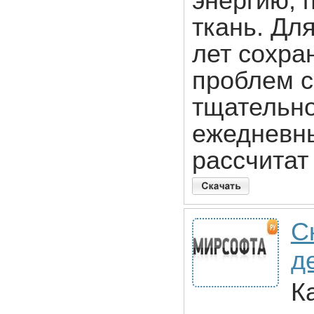
энергию, 
ткань. Дл
лет сохра
проблем с
тщательно
ежедневн
рассчитат
С
д
К