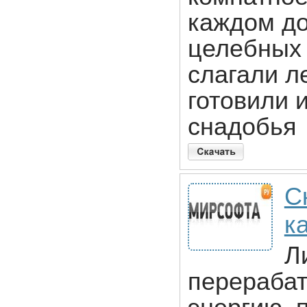
каждом до
целебных 
слагали л
готовили 
снадобья
С
к
Л
перераба