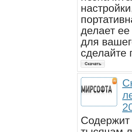
настройки,
портативн
делает ее
для вашег
сделайте 
С
л
2
Содержит
тысячам л