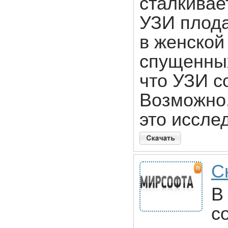
сталкивае
УЗИ плода
в женской
спущенных
что УЗИ с
Возможно,
это иссле
С
В
с