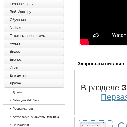
Безопасность
Веб-Мастеру
Обучение
Мобила
Текстовые программы
Аудио
Видео
Бизнес
Здоровье и питание
Игры
Для детей
Другое
В разделе
З
Другое
Перва
Skins для WinAmp
Русификаторы
Астрология, биоритмы, мистика
С
Генеалогия