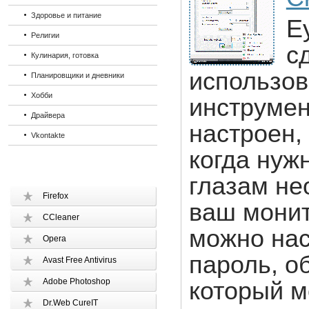
Здоровье и питание
E
Религии
с
Кулинария, готовка
использов
Планировщики и дневники
Хобби
инструмен
Драйвера
настроен,
Vkontakte
когда нуж
глазам не
Firefox
ваш монит
CCleaner
можно нас
Opera
пароль, о
Avast Free Antivirus
Adobe Photoshop
который м
Dr.Web CureIT