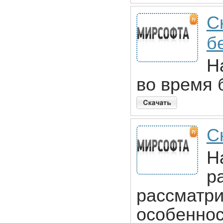
С
б
Н
во время 
С
Н
р
рассматри
особеннос