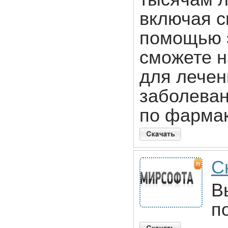
включая с
помощью э
сможете н
для лечен
заболеван
по фармак
С
В
п