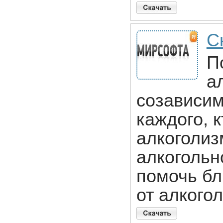
С
П
а
созависим
каждого, 
алкоголиз
алкогольн
помочь бл
от алкогол