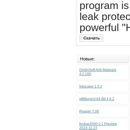
program is
leak protec
powerful "
Новые:
GridinSoft Anti-Malware
4.2.100
Inkscape 1.3.2
qBittorrent 64-Bit 4.6.2
Reaper 7.06
foobar2000 2.1 Preview
2023-11-27