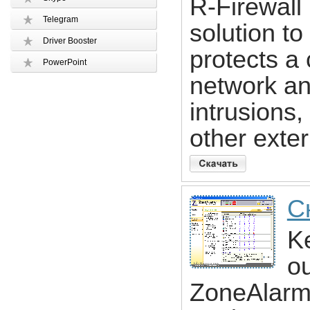
R-Firewall 
Telegram
solution to 
Driver Booster
protects a
PowerPoint
network and
intrusions,
other exter
С
K
ou
ZoneAlarm,