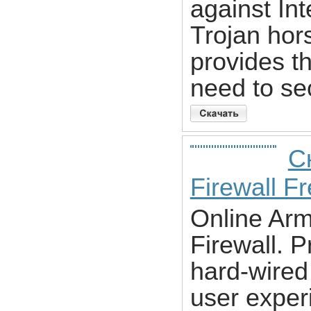
against Int
Trojan hor
provides th
need to se
С
Firewall F
Online Ar
Firewall. P
hard-wired
user exper