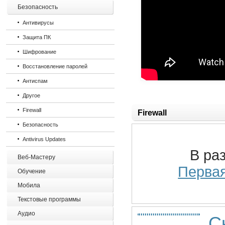
Безопасность
Антивирусы
Защита ПК
Шифрование
Восстановление паролей
Антиспам
Другое
Firewall
Firewall
Безопасность
Antivirus Updates
В ра
Веб-Мастеру
Перва
Обучение
Мобила
Текстовые программы
Аудио
Ск