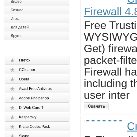
Видео
Firewall 4.
Бизнес
Игры
Free Trusti
Для детей
WYSIWYG (
Другое
Get) firewa
packet-filt
Firefox
Firewall h
CCleaner
Opera
including t
Avast Free Antivirus
user inter
Adobe Photoshop
Dr.Web CureIT
Kaspersky
Ск
K-Lite Codec Pack
Skype