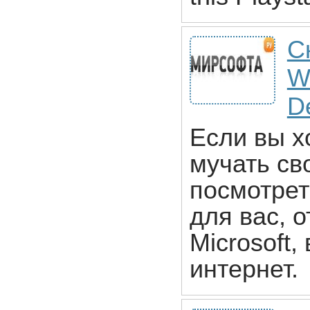
С
W
D
Если вы х
мучать св
посмотреть
для вас, 
Microsoft
интернет.