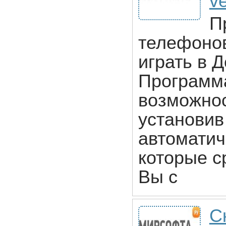
ve
П
телефонов
играть в 
Программа
возможнос
установив
автоматич
которые с
Вы с
С