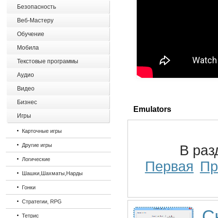
Безопасность
Веб-Мастеру
Обучение
Мобила
Текстовые программы
Аудио
Видео
Бизнес
Emulators
Игры
Карточные игры
Другие игры
В ра
Логические
Первая
Пр
Шашки,Шахматы,Нарды
Гонки
Стратегии, RPG
С
Тетрис