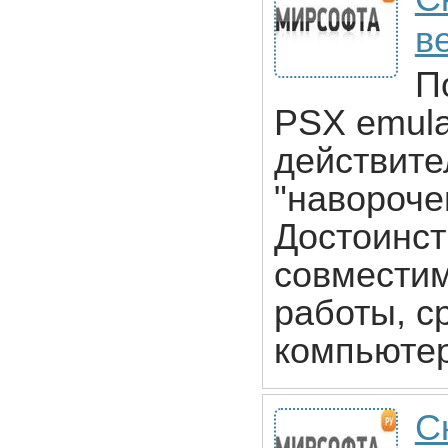
в
П
PSX emula
действите
"навороче
Достоинст
совместим
работы, с
компьютер
С