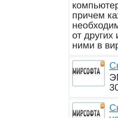
компьютер
причем ка
необходим
от других
ними в ви
С
Э
3
С