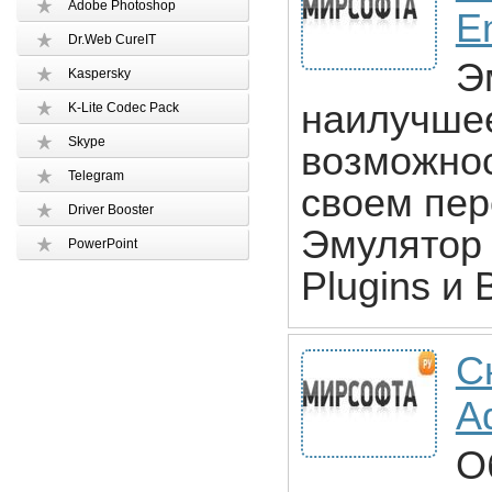
Adobe Photoshop
E
Dr.Web CureIT
Э
Kaspersky
наилучше
K-Lite Codec Pack
Skype
возможнос
Telegram
своем пер
Driver Booster
Эмулятор 
PowerPoint
Plugins и 
С
A
О