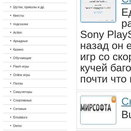
Шутки, приколы и др.
Е
Квесты
р
подсказки
Sony PlayS
Action
Аркадные
назад он 
Казино
игр со ско
Обучающие
кучей баг
Flash игры
Online игры
почти что
Пазлы
Симуляторы
С
Спортивные
Сетевые
B
Emulators
Demo