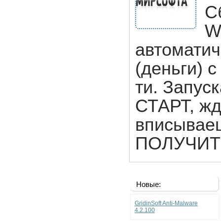
С
W
автоматич
(деньги) с
ти. Запус
СТАРТ, жд
вписывае
ПОЛУЧИТЬ.
Новые:
GridinSoft Anti-Malware
4.2.100