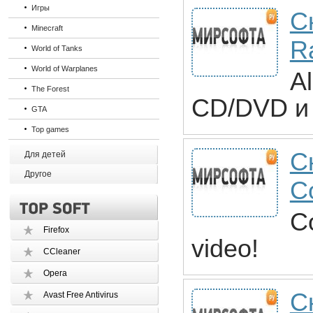
Игры
С
Minecraft
R
World of Tanks
World of Warplanes
A
The Forest
CD/DVD и 
GTA
Top games
С
Для детей
Другое
C
Co
Firefox
video!
CCleaner
Opera
С
Avast Free Antivirus