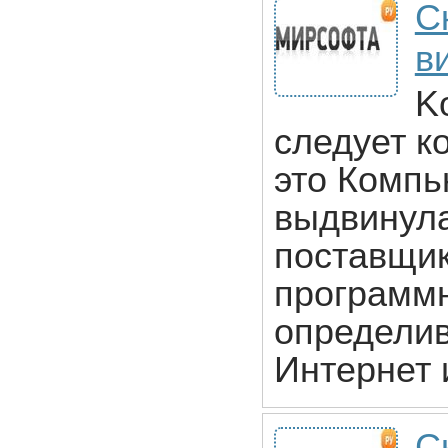
Ск
в
K
следует к
это Компь
выдвинула
поставщик
программн
определив
Интернет 
С