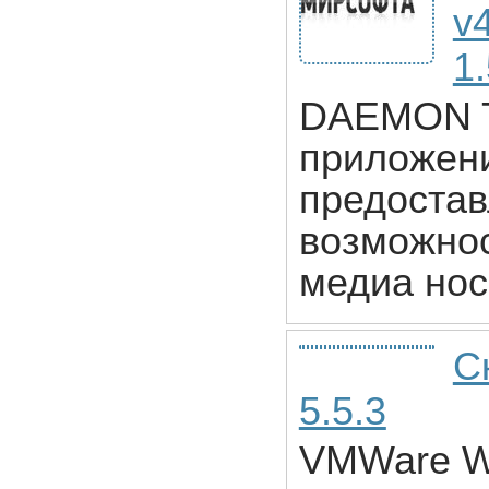
v4
1.
DAEMON To
приложени
предостав
возможнос
медиа нос
С
5.5.3
VMWare Wo