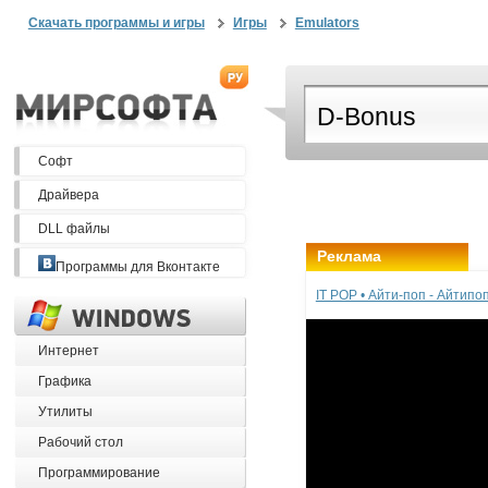
Скачать программы и игры
Игры
Emulators
Софт
Драйвера
DLL файлы
Реклама
Программы для Вконтакте
IT POP • Айти-поп - Айтип
Интернет
Графика
Утилиты
Рабочий стол
Программирование