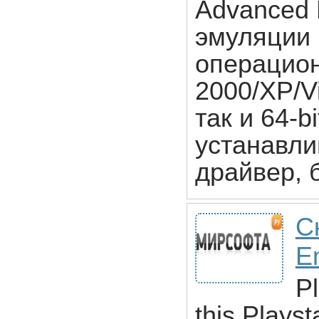
Advanced 
эмуляции 
операцио
2000/XP/V
так и 64-b
устанавли
драйвер, 
Ск
E
P
this Plays