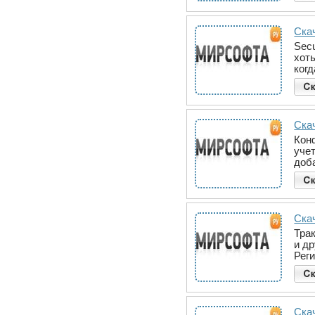
Скач
Secu
хот
ког
Ска
Кон
уче
доб
Скач
Тра
и д
Рег
Скач