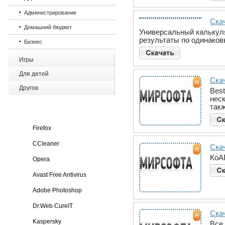
Администрирование
Ска
Домашний бюджет
Универсальный калькуля
результаты по одинаков
Бизнес
Игры
Для детей
Скач
Другое
Best
нес
так
Firefox
CCleaner
Ска
КоА
Opera
Avast Free Antivirus
Adobe Photoshop
Dr.Web CureIT
Ска
Kaspersky
Все