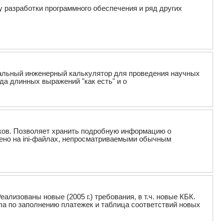
у разработки программного обеспечения и ряд других
иональный инженерный калькулятор для проведения научных
да длинных выражений "как есть" и о
иков. Позволяет хранить подробную информацию о
оено на ini-файлах, непросматриваемыми обычным
лизованы новые (2005 г.) требования, в т.ч. новые КБК.
ила по заполнению платежек и таблица соответствий новых