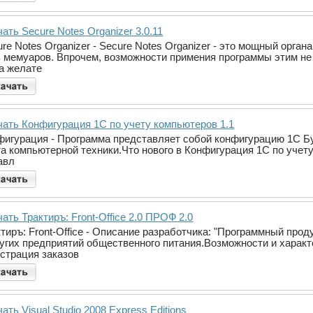
ать Secure Notes Organizer 3.0.11
re Notes Organizer - Secure Notes Organizer - это мощный орган
ь мемуаров. Впрочем, возможности примения программы этим не 
да желате
чать Конфигурация 1С по учету компьютеров 1.1
фигурация - Программа представляет собой конфигурацию 1С Бу
та компьютерной техники.Что нового в Конфигурация 1С по учету
авл
ать Трактиръ: Front-Office 2.0 ПРОФ 2.0
ктиръ: Front-Office - Описание разработчика: "Программный про
ругих предприятий общественного питания.Возможности и характе
истрация заказов
ать Visual Studio 2008 Express Editions