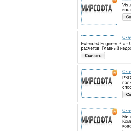
Vis
инст
Скач
Extended Engineer Pro 
расчетов. Главный недо
Скач
PSD
пол
спо
Ска
Мини
Ком
код