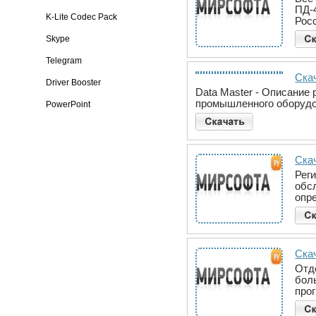
ПД-
K-Lite Codec Pack
Рос
Skype
Telegram
Скач
Driver Booster
Data Master - Описание
промышленного оборудо
PowerPoint
Ска
Рег
обс
опр
Ска
Отд
бол
про