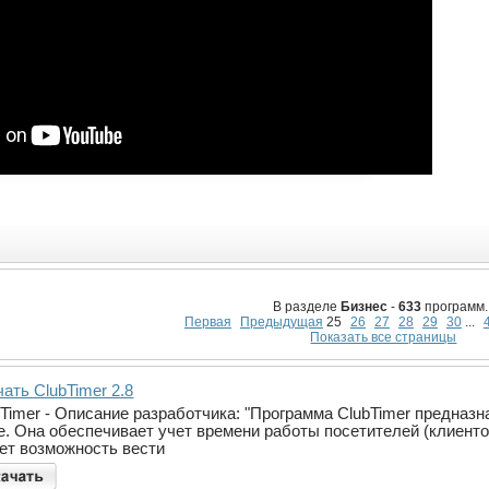
В разделе
Бизнес
-
633
программ.
Первая
Предыдущая
25
26
27
28
29
30
...
Показать все страницы
ать ClubTimer 2.8
bTimer - Описание разработчика: "Программа ClubTimer предназ
е. Она обеспечивает учет времени работы посетителей (клиенто
ет возможность вести