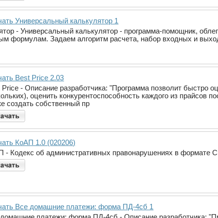
чать Универсальный калькулятор 1
тор - Универсальный калькулятор - программа-помощник, облег
ым формулам. Задаем алгоритм расчета, набор входных и выхо
ать Best Price 2.03
 Price - Описание разработчика: "Программа позволит быстро о
кольких), оценить конкурентоспособность каждого из прайсов п
же создать собственный пр
чать КоАП 1.0 (020206)
П - Кодекс об административных правонарушениях в формате 
чать Все домашние платежи: форма ПД-4сб 1
 домашние платежи: форма ПД-4сб - Описание разработчика