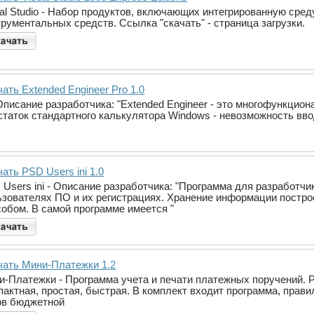
ual Studio - Набор продуктов, включающих интегрированную сред
рументальных средств. Ссылка "скачать" - страница загрузки.
ать Extended Engineer Pro 1.0
- Описание разработчика: "Extended Engineer - это многофункц
статок стандартного калькулятора Windows - невозможность вво
ать PSD Users ini 1.0
 Users ini - Описание разработчика: "Программа для разработч
ьзователях ПО и их регистрациях. Хранение информации постр
собом. В самой программе имеется "
чать Мини-Платежки 1.2
-Платежки - Программа учета и печати платежных поручений. Реа
пактная, простая, быстрая. В комплект входит программа, прав
ов бюджетной