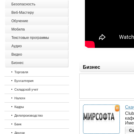
Безопасность
Веб-Мастеру
Обучение
Мобила
Текстовые программы
Аудио
Видео
Бизнес
Бизнес
Торговля
Бухгалтерия
Складской учет
Налоги
Скач
Кадры
Clu
Делопроизводство
каф
Име
Банк
Другое