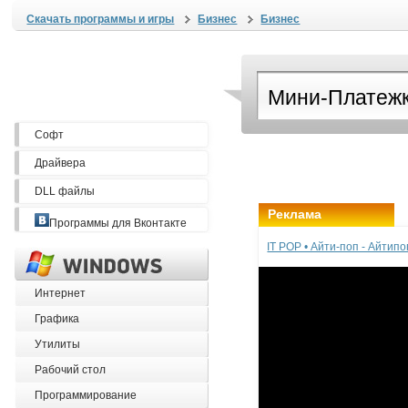
Скачать программы и игры
Бизнес
Бизнес
Софт
Драйвера
DLL файлы
Реклама
Программы для Вконтакте
IT POP • Айти-поп - Айтип
Интернет
Графика
Утилиты
Рабочий стол
Программирование