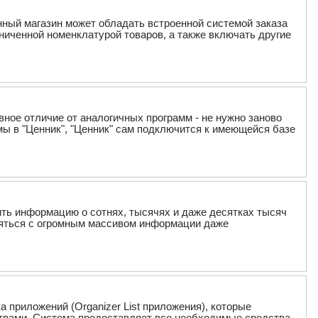
нный магазин может обладать встроенной системой заказа
аниченной номенклатурой товаров, а также включать другие
вное отличие от аналогичных программ - не нужно заново
ы в "Ценник", "Ценник" сам подключится к имеющейся базе
анить информацию о сотнях, тысячях и даже десятках тысяч
ляться с огромным массивом информации даже
а приложений (Organizer List приложения), которые
твами. Система предоставляет все необходимые средства