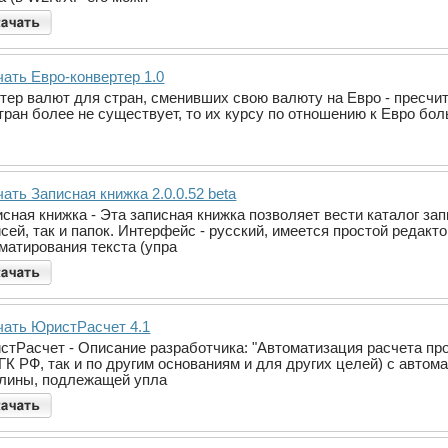
чать Евро-конвертер 1.0
ртер валют для стран, сменивших свою валюту на Евро - пресчит
тран более не существует, то их курсу по отношению к Евро бо
ать Записная книжка 2.0.0.52 beta
исная книжка - Эта записная книжка позволяет вести каталог за
исей, так и папок. Интерфейс - русский, имеется простой реда
матирования текста (упра
чать ЮристРасчет 4.1
стРасчет - Описание разработчика: "Автоматизация расчета про
 ГК РФ, так и по другим основаниям и для других целей) с авто
лины, подлежащей упла