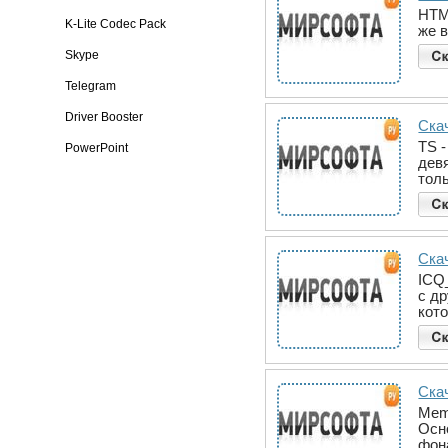
HTM
K-Lite Codec Pack
же 
Skype
Telegram
Driver Booster
Ска
TS 
PowerPoint
дев
тол
Ска
ICQ
с д
кот
Скач
Mem
Осн
фон