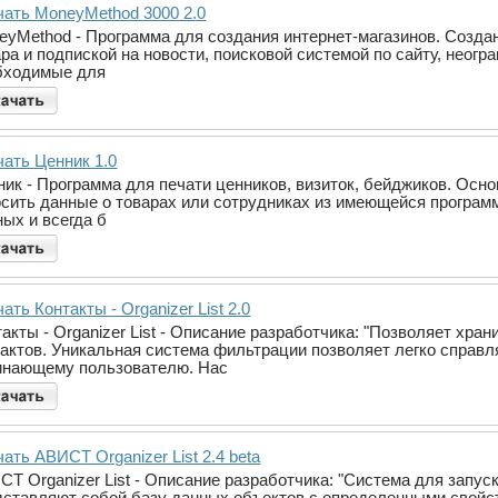
чать MoneyMethod 3000 2.0
eyMethod - Программа для создания интернет-магазинов. Созда
ра и подпиской на новости, поисковой системой по сайту, неогр
бходимые для
чать Ценник 1.0
ник - Программа для печати ценников, визиток, бейджиков. Осно
осить данные о товарах или сотрудниках из имеющейся программ
ных и всегда б
ать Контакты - Organizer List 2.0
акты - Organizer List - Описание разработчика: "Позволяет хр
тактов. Уникальная система фильтрации позволяет легко справ
инающему пользователю. Нас
ать АВИСТ Organizer List 2.4 beta
Т Organizer List - Описание разработчика: "Система для запуск
дставляют собой базу данных объектов с определенными свойс