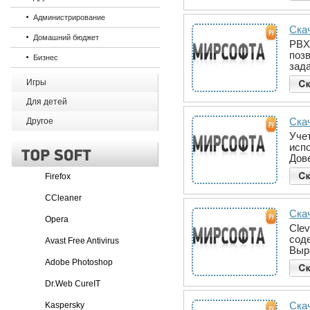
Администрирование
Скач
Домашний бюджет
PBX 
поз
Бизнес
зад
Игры
Для детей
Ска
Другое
Уче
исп
Дове
Firefox
CCleaner
Скач
Opera
Cle
соде
Avast Free Antivirus
Выр
Adobe Photoshop
Dr.Web CureIT
Скач
Kaspersky