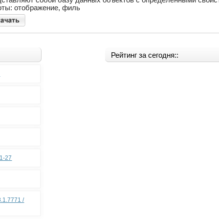
оты: отображение, филь
Рейтинг за сегодня::
0
11-27
.1.7771 /