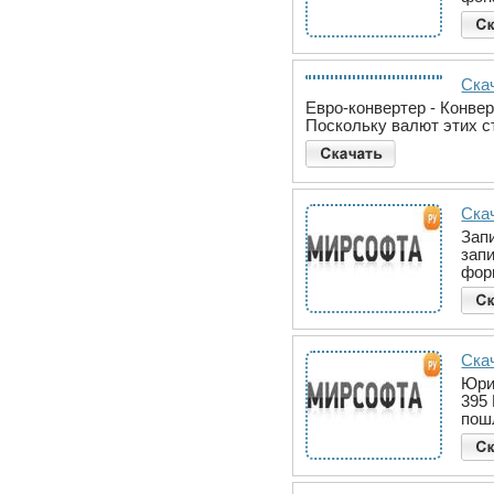
Ска
Евро-конвертер - Конве
Поскольку валют этих с
Скач
Зап
зап
фор
Ска
Юри
395
пош