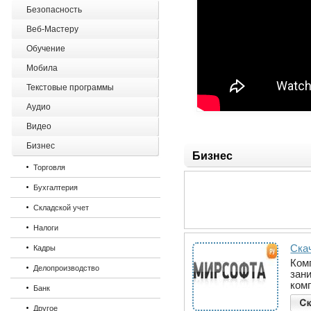
Безопасность
Веб-Мастеру
Обучение
Мобила
Текстовые программы
Аудио
Видео
Бизнес
Бизнес
Торговля
Бухгалтерия
Складской учет
Налоги
Ска
Кадры
Ком
Делопроизводство
зан
ком
Банк
Другое