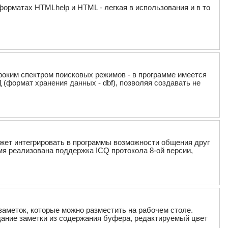
форматах HTMLhelp и HTML - легкая в использования и в то
оким спектром поисковых режимов - в программе имеется
(формат хранения данных - dbf), позволяя создавать не
ожет интегрировать в программы возможности общения друг
мя реализована поддержка ICQ протокола 8-ой версии,
заметок, которые можно разместить на рабочем столе.
дание заметки из содержания буфера, редактируемый цвет