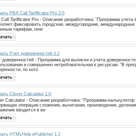
ать PBX Call Tarifficator Pro 2.0
Call Tarifficator Pro - Описание разработчика: "Программа уче
воляет фиксировать городские, междугородние, международные 
анным тарифам, гене
чать Учет доверенностей 3.2
т доверенностей - Программа для выписки и учета доверенносте
ользовании и совершенно нетребовательная к ресурсам. "В прог
ренности, по кото
ать Clever Calculator 1.0
ver Calculator - Описание разработчика: "Программа-калькулят
ржащих операции сложения, вычитания, произведения, деления, 
ажение вводится в ви
ать HTMLHelp ePublisher 1.1