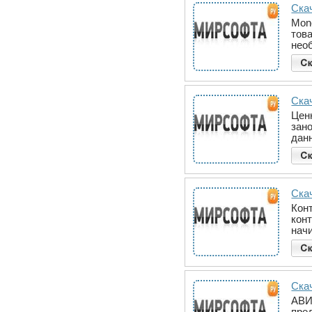
Ска
Mon
това
нео
Ска
Цен
зан
дан
Скач
Конт
кон
нач
Скач
АВИС
пре