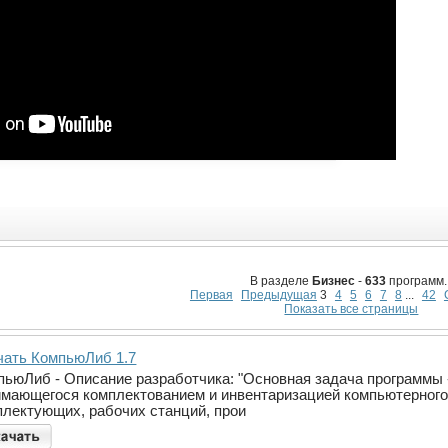
В разделе
Бизнес
-
633
программ.
Первая
Предыдущая
3
4
5
6
7
8
...
42
Показать все страницы
чать КомпьюЛиб 1.7
пьюЛиб - Описание разработчика: "Основная задача программы -
имающегося комплектованием и инвентаризацией компьютерного 
плектующих, рабочих станций, прои