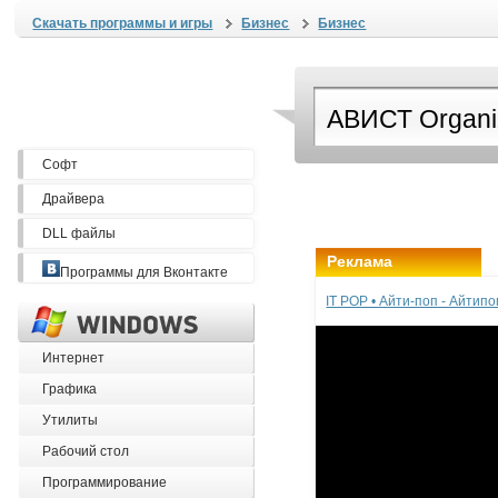
Скачать программы и игры
Бизнес
Бизнес
Софт
Драйвера
DLL файлы
Реклама
Программы для Вконтакте
IT POP • Айти-поп - Айтип
Интернет
Графика
Утилиты
Рабочий стол
Программирование