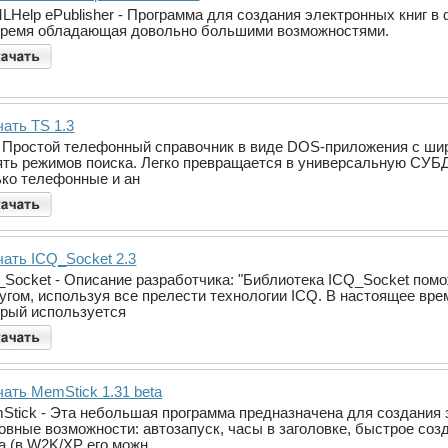
LHelp ePublisher - Программа для создания электронных книг в 
время обладающая довольно большими возможностями.
чать TS 1.3
- Простой телефонный справочник в виде DOS-приложения с шир
ять режимов поиска. Легко превращается в универсальную СУБД 
ько телефонные и ан
чать ICQ_Socket 2.3
_Socket - Описание разработчика: "Библиотека ICQ_Socket пом
ругом, используя все прелести технологии ICQ. В настоящее вре
орый используется
ать MemStick 1.31 beta
Stick - Эта небольшая программа предназначена для создания 
овные возможности: автозапуск, часы в заголовке, быстрое соз
а (в W2K/XP его можн