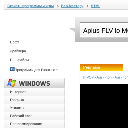
Скачать программы и игры
Веб-Мастеру
HTML
Софт
Драйвера
DLL файлы
Реклама
Программы для Вконтакте
IT POP • Айти-поп - Айтип
Интернет
Графика
Утилиты
Рабочий стол
Программирование