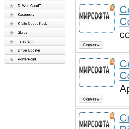
Dr.Web CureIT
С
Kaspersky
C
K-Lite Codec Pack
c
Skype
Telegram
Driver Booster
PowerPoint
С
C
Ap
С