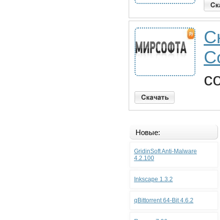
С
C
c
Новые:
GridinSoft Anti-Malware
4.2.100
Inkscape 1.3.2
qBittorrent 64-Bit 4.6.2