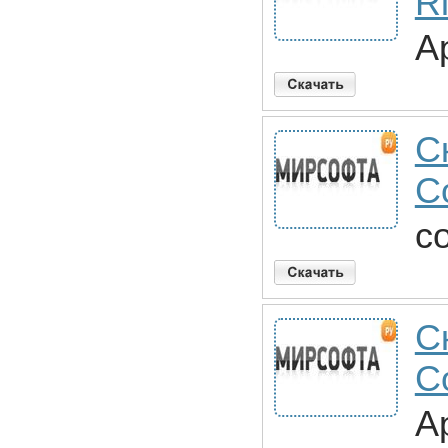
R
A
С
C
c
С
C
A