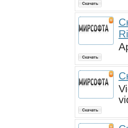
С
R
A
С
Vi
v