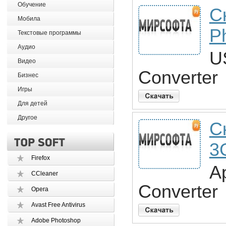
Обучение
С
Мобила
P
Текстовые программы
Аудио
U
Видео
Converter
Бизнес
Игры
Для детей
Другое
С
3
Firefox
A
CCleaner
Converter
Opera
Avast Free Antivirus
Adobe Photoshop