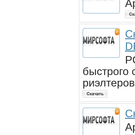
A
С
D
P
быстрого 
риэлтеров
С
A