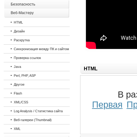
Безопасность
Веб-Мастеру
HTML
Дизайн
Раскрутка
Синхронизация между ПК и сайтом
Проверка ссылок
Java
HTML
Perl, PHP, ASP
Другое
В р
Flash
Первая
П
XML/CSS
Log Analysis / Статистика сайта
Веб-галереи (Thumbnail)
XML